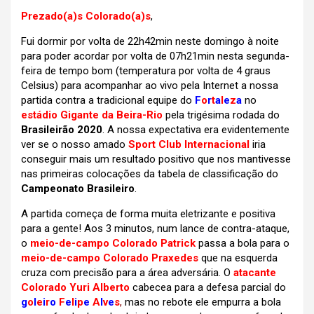
Prezado(a)s Colorado(a)s
,
Fui dormir por volta de 22h42min neste domingo à noite
para poder acordar por volta de 07h21min nesta segunda-
feira de tempo bom (temperatura por volta de 4 graus
Celsius) para acompanhar ao vivo pela Internet a nossa
partida contra a tradicional equipe do
F
o
r
t
a
l
e
z
a
no
estádio Gigante da Beira-Rio
pela trigésima rodada do
Brasileirão 2020
. A nossa expectativa era evidentemente
ver se o nosso amado
Sport Club Internacional
iria
conseguir mais um resultado positivo que nos mantivesse
nas primeiras colocações da tabela de classificação do
Campeonato Brasileiro
.
A partida começa de forma muita eletrizante e positiva
para a gente! Aos 3 minutos, num lance de contra-ataque,
o
meio-de-campo Colorado Patrick
passa a bola para o
meio-de-campo Colorado Praxedes
que na esquerda
cruza com precisão para a área adversária. O
atacante
Colorado Yuri Alberto
cabecea para a defesa parcial do
g
o
l
e
i
r
o
F
e
l
i
p
e
A
l
v
e
s
,
mas no rebote ele empurra a bola