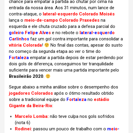
chance para empatar a partida ao chutar por cima na
entrada da nossa área. Aos 31 minutos, num lance de
contra-ataque, o
lateral-esquerdo Colorado Moisés
lança o
meio-de-campo Colorado Praxedes
na
esquerda e ele chuta cruzado para a defesa parcial do
g
o
l
e
i
r
o
F
e
l
i
p
e
A
l
v
e
s
e no rebote o
l
a
t
e
r
a
l
-e
s
q
u
e
r
d
o
C
a
r
l
i
n
h
o
s
faz um gol contra importante para consolidar a
vitória Colorada
!
No final das contas, apesar do susto
no começo da segunda etapa ao ver o time do
F
o
r
t
a
l
e
z
a
empatar a partida depois de estar perdendo por
dois gols de diferença, conseguimos ter tranquilidade
suficiente para vencer mais uma partida importante pelo
Brasileirão 2020
.
Segue abaixo a minha análise sobre o desempenho dos
jogadores Colorados
após o ótimo resultado obtido
sobre a tradicional equipe do
F
o
r
t
a
l
e
z
a
no
estádio
Gigante da Beira-Rio
:
Marcelo Lomba:
não teve culpa nos gols sofridos
(nota 6)
Rodinei:
passou um pouco de trabalho com o
m
e
i
o
-