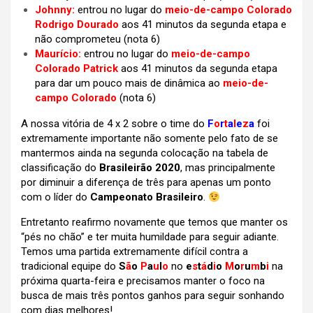
Johnny:
entrou no lugar do
meio-de-campo Colorado
Rodrigo Dourado
aos 41 minutos da segunda etapa e
não comprometeu (nota 6)
Maurício:
entrou no lugar do
meio-de-campo
Colorado Patrick
aos 41 minutos da segunda etapa
para dar um pouco mais de dinâmica ao
meio-de-
campo Colorado
(nota 6)
A nossa vitória de 4 x 2 sobre o time do
F
o
r
t
a
l
e
z
a
foi
extremamente importante não somente pelo fato de se
mantermos ainda na segunda colocação na tabela de
classificação do
Brasileirão 2020
, mas principalmente
por diminuir a diferença de três para apenas um ponto
com o líder do
Campeonato Brasileiro
.
Entretanto reafirmo novamente que temos que manter os
“pés no chão” e ter muita humildade para seguir adiante.
Temos uma partida extremamente difícil contra a
tradicional equipe do
S
ã
o
P
a
u
l
o
no
e
s
t
á
d
i
o
M
o
r
u
m
b
i
na
próxima quarta-feira e precisamos manter o foco na
busca de mais três pontos ganhos para seguir sonhando
com dias melhores!