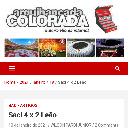
Skip
to
content
O Beira-Rio da Internet
Arquibancada Colorada
Home
2021
janeiro
18
Saci 4 x 2 Leão
BAC - ARTIGOS
Saci 4 x 2 Leão
18 de janeiro de 2021
WILSON PARDI JUNIOR
2 Comments