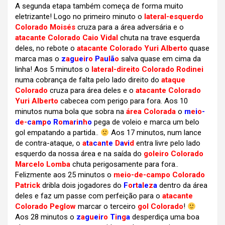
A segunda etapa também começa de forma muito
eletrizante! Logo no primeiro minuto o
lateral-esquerdo
Colorado Moisés
cruza para a área adversária e o
atacante Colorado Caio Vidal
chuta na trave esquerda
deles, no rebote o
atacante Colorado Yuri Alberto
quase
marca mas o
z
a
g
u
e
i
r
o
P
a
u
l
ã
o
salva quase em cima da
linha! Aos 5 minutos o
lateral-direito Colorado Rodinei
numa cobrança de falta pelo lado direito do
ataque
Colorado
cruza para área deles e o
atacante Colorado
Yuri Alberto
cabecea com perigo para fora. Aos 10
minutos numa bola que sobra na
área Colorada
o
m
e
i
o
-
d
e-
c
a
m
p
o
R
o
m
a
r
i
n
h
o
pega de voleio e marca um belo
gol empatando a partida..
Aos 17 minutos, num lance
de contra-ataque, o
a
t
a
c
a
n
t
e
D
a
v
i
d
entra livre pelo lado
esquerdo da nossa área e na saída do
goleiro Colorado
Marcelo Lomba
chuta perigosamente para fora..
Felizmente aos 25 minutos o
meio-de-campo Colorado
Patrick
dribla dois jogadores do
F
o
r
t
a
l
e
z
a
dentro da área
deles e faz um passe com perfeição para o
atacante
Colorado Peglow
marcar o terceiro
gol Colorado
!
Aos 28 minutos o
z
a
g
u
e
i
r
o
T
i
n
g
a
desperdiça uma boa