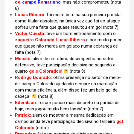
d
e-
c
a
m
p
o
R
o
m
a
r
i
n
h
o
, mas não comprometeu
(nota
6)
Lucas Ribeiro:
foi muito bem na sua primeira partida
como titular absoluto, na única vez que foi ao ataque
sofreu uma falta que quase resultou em gol (nota 7)
Víctor Cuesta:
teve um bom entrosamento com o
zagueiro Colorado Lucas Ribeiro
e por muito pouco
que quase não marca um golaço numa cobrança de
falta (nota 7)
Moisés:
além de um ótimo desempenho no setor
defensivo, teve participação decisiva no segundo e
quarto
gols Colorados
!
(nota 8)
Rodrigo Dourado:
ótima presença no setor de meio-
de-campo Colorado ajudando sempre na marcação
com muita eficiência, além disso fez um belo gol de
cabeça!
(nota 8)
Edenílson:
foi um pouco mais discreto na partida de
hoje, mas jogou muito bem também
(nota 7)
Patrick:
além de mostrar a mesma dedicação em
campo ainda teve participação decisiva no terceiro
gol
Colorado
(nota )