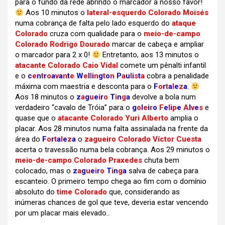
para o fundo da rede abrindo o marcador a nosso favor!
Aos 10 minutos o
lateral-esquerdo Colorado Moisés
numa cobrança de falta pelo lado esquerdo do
ataque
Colorado
cruza com qualidade para o
meio-de-campo
Colorado Rodrigo Dourado
marcar de cabeça e ampliar
o marcador para 2 x 0!
Entretanto, aos 13 minutos o
atacante Colorado Caio Vidal
comete um pênalti infantil
e o
c
e
n
t
r
o
a
v
a
n
t
e
W
e
l
l
i
n
g
t
o
n
P
a
u
l
i
s
t
a
cobra a penalidade
máxima com maestria e desconta para o
F
o
r
t
a
l
e
z
a
.
Aos 18 minutos o
z
a
g
u
e
i
r
o
T
i
n
g
a
devolve a bola num
verdadeiro “cavalo de Tróia” para o
g
o
l
e
i
r
o
F
e
l
i
p
e
A
l
v
e
s
e
quase que o
atacante Colorado Yuri Alberto
amplia o
placar. Aos 28 minutos numa falta assinalada na frente da
área do
F
o
r
t
a
l
e
z
a
o
zagueiro Colorado Víctor Cuesta
acerta o travessão numa bela cobrança. Aos 29 minutos o
meio-de-campo Colorado Praxedes
chuta bem
colocado, mas o
z
a
g
u
e
i
r
o
T
i
n
g
a
salva de cabeça para
escanteio. O primeiro tempo chega ao fim com o domínio
absoluto do
time Colorado
que, considerando as
inúmeras chances de gol que teve, deveria estar vencendo
por um placar mais elevado..