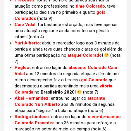
Praxedes:
foi sem sombra de dúvida sua melhor
atuação como professional no
time Colorado
, teve
participação decisiva no primeiro e quarto
gols
Colorados
(nota 9)
Caio Vidal:
foi bastante esforçado, mas teve apenas
uma atuação regular e ainda cometeu um pênalti
infantil (nota 4)
Yuri Alberto:
abriu o marcador logo aos 3 minutos de
partida e ainda teve duas chances claras de gol além de
uma ótima participação no
ataque Colorado
!
(nota
7)
Peglow:
entrou no lugar do
atacante Colorado Caio
Vidal
aos 12 minutos da segunda etapa e além de um
ótimo desempenho fez o terceiro
gol Colorado
que
desempatou a partida garantindo mais uma
vitória
Colorada
no
Brasileirão 2020
!
(nota 7)
Abel Hernández:
entrou no lugar do
atacante
Colorado Yuri Alberto
aos 36 minutos da segunda
etapa para “segurar” a bola no ataque (nota 6)
Rodrigo Lindoso:
entrou no lugar do
meio-de-campo
Colorado Praxedes
aos 36 minutos para reforçar a
marcação no setor de meio-de-campo (nota 6)