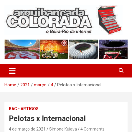
Skip
to
content
O Beira-Rio da Internet
Arquibancada Colorada
Home
2021
março
4
Pelotas x Internacional
BAC - ARTIGOS
Pelotas x Internacional
4 de março de 2021
Simone Kuiava
4 Comments