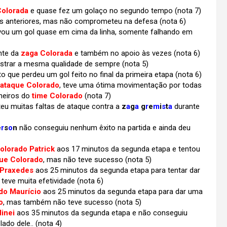
Colorada
e quase fez um golaço no segundo tempo (nota 7)
as anteriores, mas não comprometeu na defesa
(nota 6)
lvou um gol quase em cima da linha, somente falhando em
nte da
zaga Colorada
e também no apoio às vezes (nota 6)
trar a mesma qualidade de sempre (nota 5)
o que perdeu um gol feito no final da primeira etapa
(nota 6)
ataque Colorado
, teve uma ótima movimentação por todas
heiros do
time Colorado
(nota 7)
u muitas faltas de ataque contra a
z
a
g
a
g
r
e
m
i
s
t
a
durante
e
r
s
o
n
não conseguiu nenhum êxito na partida e ainda deu
lorado Patrick
aos 17 minutos da segunda etapa e tentou
ue Colorado
, mas não teve sucesso (nota 5)
 Praxedes
aos 25 minutos da segunda etapa para tentar dar
 teve muita efetividade
(nota 6)
do Maurício
aos 25 minutos da segunda etapa para dar uma
o
, mas também não teve sucesso (nota 5)
dinei
aos 35 minutos da segunda etapa e não conseguiu
ado dele.. (nota 4)