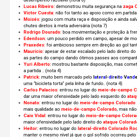
desempenho razoável
(nota 6)
Lucas Ribeiro:
demonstrou muita segurança na
zaga 
Víctor Cuesta:
não foi tanto ao apoio como em partid
Moisés:
jogou com muita raça e disposição e ainda sa
chutes diretos à meta adversária (nota 7)
Rodrigo Dourado:
boa movimentação e proteção à fre
Edenílson:
um pouco perdido em campo, apesar de mos
Praxedes:
foi ambicioso sempre em direção ao gol tant
Maurício:
apesar de estar escalado pelo lado direito do
as partes do campo dando ótimos passes aos compan
Yuri Alberto:
mostrou bastante disposição, mas comete
a partida .. (nota 4)
Patrick:
muito bem marcado pelo
l
a
t
e
r
a
l-
d
i
r
e
i
t
o
V
a
n
d
uma “bicicleta torta” pela linha de fundo..
(nota 4)
Carlos Palacios:
entrou no lugar do
meio-de-campo Co
dar uma maior ofensividade pelo lado esquerdo do
ataq
Nonato:
entrou no lugar do
meio-de-campo Colorado
mais qualidade ao
meio-de-campo Colorado
, mas não
Caio Vidal:
entrou no lugar do
meio-de-campo Colora
maior ofensividade pelo lado direito do
ataque Colorad
Heitor:
entrou no lugar do
lateral-direito Colorado Ro
manter o mesmo nível já que o gol sofrido ocorreu pelo l