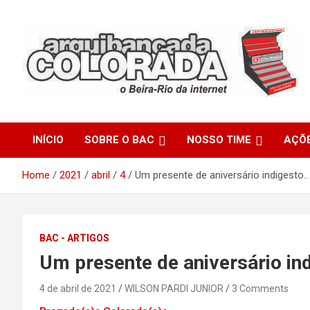
Skip
to
content
O Beira-Rio da Internet
Arquibancada Colorada
INÍCIO
SOBRE O BAC
NOSSO TIME
AÇÕ
Home
2021
abril
4
Um presente de aniversário indigesto..
BAC - ARTIGOS
Um presente de aniversário ind
4 de abril de 2021
WILSON PARDI JUNIOR
3 Comments