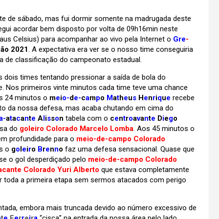
oite de sábado, mas fui dormir somente na madrugada deste
egui acordar bem disposto por volta de 09h16min neste
raus Celsius)
para acompanhar ao vivo pela Internet o
Gre
-
ão 2021
. A expectativa era ver se o nosso time conseguiria
a de classificação do campeonato estadual.
ois times tentando pressionar a saída de bola do
. Nos primeiros vinte minutos cada time teve uma chance
s 24 minutos o
m
e
i
o-
d
e-
c
a
m
p
o
M
a
t
h
e
u
s
H
e
n
r
i
q
u
e
recebe
eito da nossa defesa, mas acaba chutando em cima do
a-
a
t
a
c
a
n
t
e
A
l
i
s
s
o
n
tabela com o
c
e
n
t
r
o
a
v
a
n
t
e
D
i
e
g
o
esa do
goleiro Colorado Marcelo Lomba
. Aos 45 minutos o
m profundidade para o
meio-de-campo Colorado
as o
g
o
l
e
i
r
o
B
r
e
n
n
o
faz uma defesa sensacional. Quase que
se o gol desperdiçado pelo
meio-de-campo Colorado
acante Colorado Yuri Alberto
que estava completamente
ar toda a primeira etapa sem sermos atacados com perigo
ada, embora mais truncada devido ao número excessivo de
n
t
e
F
e
r
r
e
i
r
a
“cisca” na entrada da nossa área pelo lado