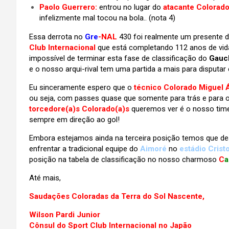
Paolo Guerrero:
entrou no lugar do
atacante Colorado
infelizmente mal tocou na bola..
(nota 4)
Essa derrota no
Gre
-NAL
430 foi realmente um presente d
Club Internacional
que está completando 112 anos de vida 
impossível de terminar esta fase de classificação do
Gauc
e o nosso arqui-rival tem uma partida a mais para disputar
Eu sinceramente espero que o
técnico Colorado Miguel
ou seja, com passes quase que somente para trás e para os
torcedore(a)s Colorado(a)s
queremos ver é o nosso time 
sempre em direção ao gol!
Embora estejamos ainda na terceira posição
temos que de
enfrentar a tradicional equipe do
Aimoré
no
estádio Crist
posição na tabela de classificação no nosso charmoso
C
a
Até mais,
Saudações Coloradas da Terra do Sol Nascente,
Wilson Pardi Junior
Cônsul do Sport Club Internacional no Japão