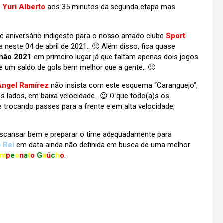
 Yuri Alberto
aos 35 minutos da segunda etapa mas
e aniversário indigesto para o nosso amado clube
Sport
neste 04 de abril de 2021.. 🙁 Além disso, fica quase
hão 2021
em primeiro lugar já que faltam apenas dois jogos
 e um saldo de gols bem melhor que a gente.. 🙁
 Ángel Ramírez
não insista com este esquema “Caranguejo”,
 lados, em baixa velocidade.. 😉 O que todo(a)s os
trocando passes para a frente e em alta velocidade,
scansar bem e preparar o time adequadamente para
o Rei
em data ainda não definida em busca de uma melhor
m
p
e
o
n
a
t
o
G
a
ú
c
h
o
.