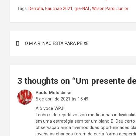
Tags:
Derrota
,
Gauchão 2021
,
gre-NAL
,
Wilson Pardi Junior
Navegação
O M.A.R. NÃO ESTÁ PARA PEIXE…
de
Post
3 thoughts on “
Um presente de 
Paulo Melo
disse:
5 de abril de 2021 às 15:49
Alô você WPJ!
Tenho sido repetitivo: vou me ficar nas individual
em uma estratégia sem ter um plano B. Deu certo 
observação ainda tivemos duas oportunidades cla
jovens as chances foram de certa forma desperd