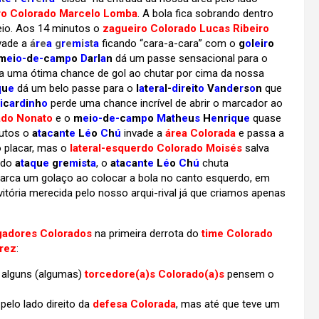
ro Colorado Marcelo Lomba
. A bola fica sobrando dentro
eio. Aos 14 minutos o
zagueiro Colorado Lucas Ribeiro
vade a
á
r
e
a
g
r
e
m
i
s
t
a
ficando “cara-a-cara” com o
g
o
l
e
i
r
o
m
e
i
o-
d
e-
c
a
m
p
o
D
a
r
l
a
n
dá um passe sensacional para o
ça uma ótima chance de gol ao chutar por cima da nossa
q
u
e
dá um belo passe para o
l
a
t
e
r
a
l-
d
i
r
e
i
t
o
V
a
n
d
e
r
s
o
n
que
i
c
a
r
d
i
n
h
o
perde uma chance incrível de abrir o marcador ao
ado Nonato
e o
m
e
i
o-
d
e-
c
a
m
p
o
M
a
t
h
e
u
s
H
e
n
r
i
q
u
e
quase
utos o
a
t
a
c
a
n
t
e
L
é
o
C
h
ú
invade a
área Colorada
e passa a
 placar, mas o
lateral-esquerdo Colorado Moisés
salva
o do
a
t
a
q
u
e
g
r
e
m
i
s
t
a
, o
a
t
a
c
a
n
t
e
L
é
o
C
h
ú
chuta
 marca um golaço ao colocar a bola no canto esquerdo, em
vitória merecida pelo nosso arqui-rival já que criamos apenas
gadores Colorados
na primeira derrota do
time Colorado
rez
:
a alguns (algumas)
torcedore(a)s Colorado(a)s
pensem o
a
pelo lado direito da
defesa Colorada
, mas até que teve um