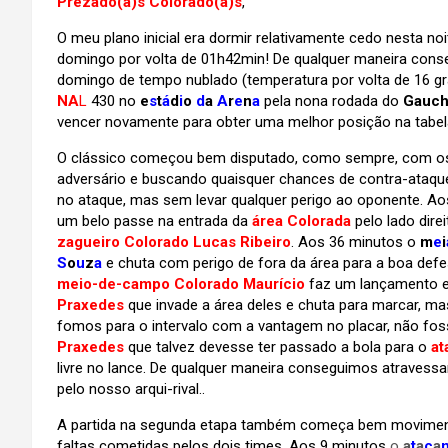
Prezado(a)s Colorado(a)s
,
O meu plano inicial era dormir relativamente cedo nesta n
domingo por volta de 01h42min! De qualquer maneira cons
domingo de tempo nublado (temperatura por volta de 16 g
NA
L
430
no
e
s
t
á
d
i
o
d
a
A
r
e
n
a
pela nona rodada do
Gauch
vencer novamente para obter uma melhor posição na tabel
O clássico começou bem disputado, como sempre, com os d
adversário e buscando quaisquer chances de contra-ataque
no ataque, mas sem levar qualquer perigo ao oponente. Ao
um belo passe na entrada da
área Colorada
pelo lado dir
zagueiro Colorado Lucas Ribeiro
. Aos 36 minutos o
m
e
i
S
o
u
z
a
e chuta com perigo de fora da área para a boa def
meio-de-campo Colorado Maurício
faz um lançamento e
Praxedes
que invade a área deles e chuta para marcar, m
fomos para o intervalo com a vantagem no placar, não fos
Praxedes
que talvez devesse ter passado a bola para o
at
livre no lance. De qualquer maneira conseguimos atravess
pelo nosso arqui-rival..
A partida na segunda etapa também começa bem moviment
faltas cometidas pelos dois times. Aos 9 minutos
o
a
t
a
c
a