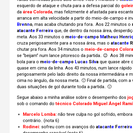
esquerdo de ataque e chuta para a defesa parcial do
golei
da
área Colorada
, mas felizmente é afastada para escant
arranca em alta velocidade a partir do meio-de-campo e in
B
r
e
n
n
o
, mas acaba chutando pra fora.. Aos 22 minutos o
a
t
a
c
a
n
t
e
F
e
r
r
e
i
r
a
que, de dentro da nossa área, desperdi
meta. Aos 33 minutos o
m
e
i
o-
d
e-
c
a
m
p
o
M
a
t
h
e
u
s
H
e
n
r
i
cruza perigosamente para a nossa área, mas o
a
t
a
c
a
n
t
e
R
chutar pra fora. Aos 34 minutos o
meio-de-campo Color
se “beijam” num lance pitoresco da partida.. 😉
Aos 38 min
bola para o
m
e
i
o-
d
e-
c
a
m
p
o
L
u
c
a
s
S
i
l
v
a
que quase abre o
quase em cima da linha. Aos 43 minutos, num lance rápid
perigosamente pelo lado direito da nossa intermediária e
cima no àngulo, da nossa meta.. 🙁 Final de partida, com a 
duas situações de gol durante toda a partida.. 🙁
Segue abaixo a minha análise sobre o desempenho dos
jo
sob o comando do
técnico Colorado Miguel Ángel Ramí
Marcelo Lomba:
não teve culpa no gol sofrido, embor
contrário.. (nota 6)
Rodinei:
sofreu com os avanços do
a
t
a
c
a
n
t
e
F
e
r
r
e
i
r