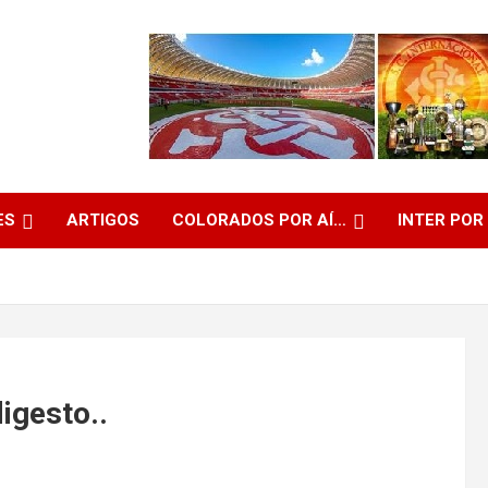
ES
ARTIGOS
COLORADOS POR AÍ…
INTER POR
igesto..