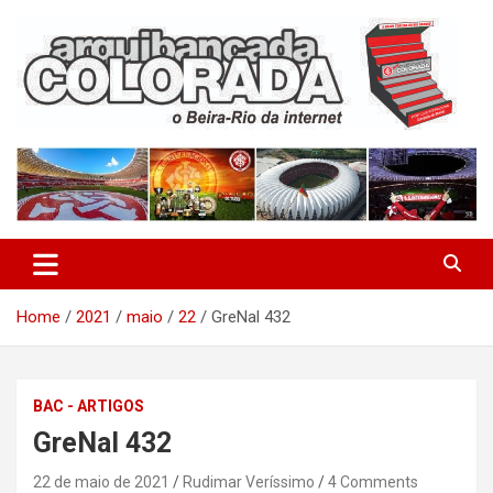
Skip
to
content
O Beira-Rio da Internet
Arquibancada Colorada
Home
2021
maio
22
GreNal 432
BAC - ARTIGOS
GreNal 432
22 de maio de 2021
Rudimar Veríssimo
4 Comments