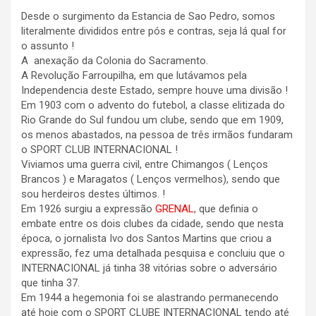
Desde o surgimento da Estancia de Sao Pedro, somos
literalmente divididos entre pós e contras, seja lá qual for
o assunto !
A anexação da Colonia do Sacramento.
A Revolução Farroupilha, em que lutávamos pela
Independencia deste Estado, sempre houve uma divisão !
Em 1903 com o advento do futebol, a classe elitizada do
Rio Grande do Sul fundou um clube, sendo que em 1909,
os menos abastados, na pessoa de três irmãos fundaram
o SPORT CLUB INTERNACIONAL !
Viviamos uma guerra civil, entre Chimangos ( Lenços
Brancos ) e Maragatos ( Lenços vermelhos), sendo que
sou herdeiros destes últimos. !
Em 1926 surgiu a expressão
GRENAL
, que definia o
embate entre os dois clubes da cidade, sendo que nesta
época, o jornalista Ivo dos Santos Martins que criou a
expressão, fez uma detalhada pesquisa e concluiu que o
INTERNACIONAL já tinha 38 vitórias sobre o adversário
que tinha 37.
Em 1944 a hegemonia foi se alastrando permanecendo
até hoje com o SPORT CLUBE INTERNACIONAL tendo até