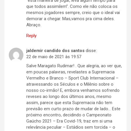
“esta maneira de jogar, leva algum tempo para
que todos assimilem”. Como ele não coloca os
mesmos jogadores sempre, creio que o ideal vai
demorar a chegar. Mas,vamos pra cima deles.
Abraço.
Reply
jaldemir candido dos santos
disse:
22 de maio de 2021 às 19:57
Salve Maragato Rudimar! . Que alegria, ao ver que,
em poucas palavras, revelastes a Supremacia
Vermelho e Branco – Sport Club Internacional –
atravessando os Séculos e o Milênio sobre o
nosso co-irmão! E, embora venhamos sofrendo
reveses ao longo dos últimos anos, mesmo
assim, parece que esta Supremacia não tem
previsão em curto prazo de mudar de lado… Este
próximo encontro, decidindo o Campeonato
Gaúcho 2021 – Era Covid-19, traz em si uma
relevância peculiar – Estádios sem torcida – o