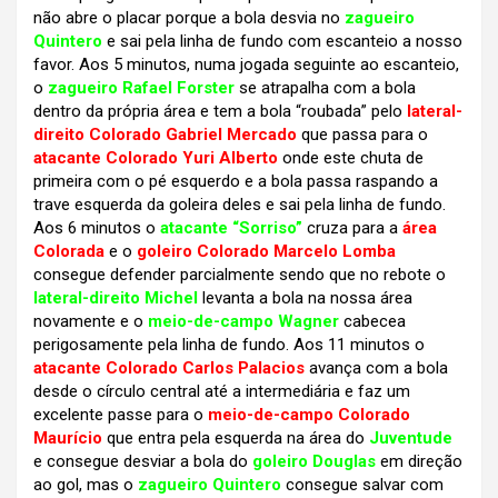
não abre o placar porque a bola desvia no
zagueiro
Quintero
e sai pela linha de fundo com escanteio a nosso
favor. Aos 5 minutos, numa jogada seguinte ao escanteio,
o
zagueiro
Rafael Forster
se atrapalha com a bola
dentro da própria área e tem a bola “roubada” pelo
lateral-
direito Colorado Gabriel Mercado
que passa para o
atacante Colorado Yuri Alberto
onde este chuta de
primeira com o pé esquerdo e a bola passa raspando a
trave esquerda da goleira deles e sai pela linha de fundo.
Aos 6 minutos o
atacante “Sorriso”
cruza para a
área
Colorada
e o
goleiro Colorado Marcelo Lomba
consegue defender parcialmente sendo que no rebote o
lateral-direito Michel
levanta a bola na nossa área
novamente e o
meio-de-campo Wagner
cabecea
perigosamente pela linha de fundo. Aos 11 minutos o
atacante Colorado Carlos Palacios
avança com a bola
desde o círculo central até a intermediária e faz um
excelente passe para o
meio-de-campo Colorado
Maurício
que entra pela esquerda na área do
Juventude
e consegue desviar a bola do
goleiro Douglas
em direção
ao gol, mas o
zagueiro Quintero
consegue salvar com