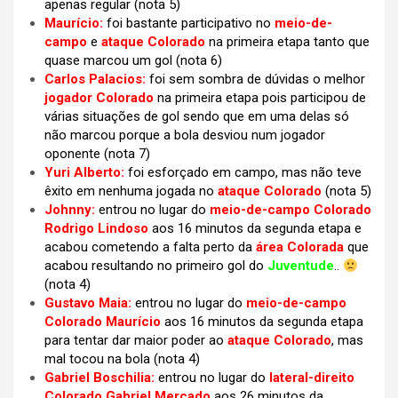
apenas regular
(nota 5)
Maurício:
foi bastante participativo no
meio-de-
campo
e
ataque Colorado
na primeira etapa tanto que
quase marcou um gol
(nota 6)
Carlos Palacios:
foi sem sombra de dúvidas o melhor
jogador Colorado
na primeira etapa pois participou de
várias situações de gol sendo que em uma delas só
não marcou porque a bola desviou num jogador
oponente (nota 7)
Yuri Alberto:
foi esforçado em campo, mas não teve
êxito em nenhuma jogada no
ataque Colorado
(nota 5)
Johnny:
entrou no lugar do
meio-de-campo Colorado
Rodrigo Lindoso
aos 16 minutos da segunda etapa e
acabou cometendo a falta perto da
área Colorada
que
acabou resultando no primeiro gol do
Juventude
..
(nota 4)
Gustavo Maia:
entrou no lugar do
meio-de-campo
Colorado Maurício
aos 16 minutos da segunda etapa
para tentar dar maior poder ao
ataque Colorado
, mas
mal tocou na bola
(nota 4)
Gabriel Boschilia:
entrou no lugar do
lateral-direito
Colorado Gabriel Mercado
aos 26 minutos da