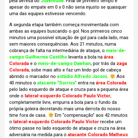
pela defesa do
Juventude
. Final de primeiro tempo e
apesar do empate em 0 x 0 não seria injusto se quaisquer
uma das equipes estivesse vencendo.
A segunda etapa também começa movimentada com
ambas as equipes buscando o gol. Nos primeiros cinco
minutos uma possível situação de gol para cada lado, mas
sem maiores consequências. Aos 21 minutos, numa
cobrança de falta na intermediária de ataque, o
meio-de-
campo Guilherme Castilho
levanta a bola na
área
Colorada
e o
meio-de-campo Dawhan
, por trás da
zaga
Colorada
, sobe mais alto e faz um lindo gol de cabeça
abrindo o marcador no
estádio Alfredo Jaconi
..
Aos
40 minutos o
atacante “Sorriso”
entra na
área Colorada
pelo lado esquerdo de ataque e cruza para a pequena área
onde o
lateral-esquerdo Colorado Paulo Victor
,
completamente livre, empurra a bola para o fundo da
própria goleira decretando mais uma derrota do nosso
time fora de casa..
Em “compensação” aos 42 minutos
o
lateral-esquerdo Colorado Paulo Victor
recebe um
ótimo passe no lado esquerdo de ataque e cruza na área
adversária na medida para o
atacante Colorado Matheus