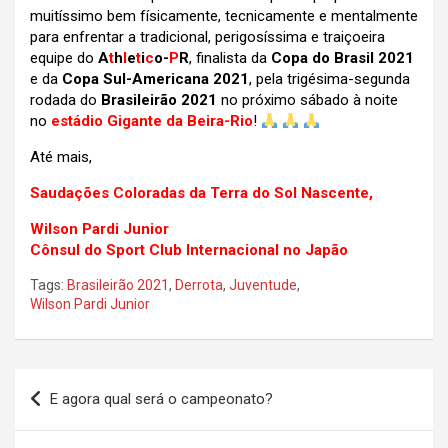
muitíssimo bem físicamente, tecnicamente e mentalmente
para enfrentar a tradicional, perigosíssima e traiçoeira
equipe do
A
t
h
l
e
t
i
c
o-
P
R
, finalista da
Copa do Brasil 2021
e da
Copa Sul-Americana 2021
, pela trigésima-segunda
rodada do
Brasileirão 2021
no próximo sábado à noite
no
estádio Gigante da Beira-Rio
!
Até mais,
Saudações Coloradas da Terra do Sol Nascente,
Wilson Pardi Junior
Cônsul do Sport Club Internacional no Japão
Tags:
Brasileirão 2021
,
Derrota
,
Juventude
,
Wilson Pardi Junior
Navegação
E agora qual será o campeonato?
de
Post