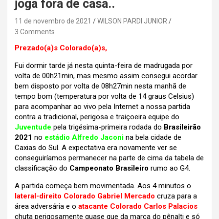
joga fora de casa..
11 de novembro de 2021
WILSON PARDI JUNIOR
3 Comments
Prezado(a)s Colorado(a)s,
Fui dormir tarde já nesta quinta-feira de madrugada por
volta de 00h21min, mas mesmo assim consegui acordar
bem disposto por volta de 08h27min nesta manhã de
tempo bom (temperatura por volta de 14 graus Celsius)
para acompanhar ao vivo pela Internet a nossa partida
contra a tradicional, perigosa e traiçoeira equipe do
Juventude
pela trigésima-primeira rodada do
Brasileirão
2021
no
estádio Alfredo Jaconi
na bela cidade de
Caxias do Sul. A expectativa era novamente ver se
conseguiríamos permanecer na parte de cima da tabela de
classificação do
Campeonato Brasileiro
rumo ao G4.
A partida começa bem movimentada. Aos 4 minutos o
lateral-direito Colorado Gabriel Mercado
cruza para a
área adversária e o
atacante Colorado Carlos Palacios
chuta perigosamente quase que da marca do pênalti e só