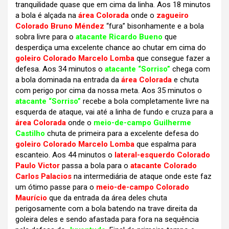
tranquilidade quase que em cima da linha. Aos 18 minutos
a bola é alçada na
área Colorada
onde o
zagueiro
Colorado Bruno Méndez
“fura” bisonhamente e a bola
sobra livre para o
atacante Ricardo Bueno
que
desperdiça uma excelente chance ao chutar em cima do
goleiro Colorado Marcelo Lomba
que consegue fazer a
defesa. Aos 34 minutos o
atacante “Sorriso”
chega com
a bola dominada na entrada da
área Colorada
e chuta
com perigo por cima da nossa meta. Aos 35 minutos o
atacante “Sorriso”
recebe a bola completamente livre na
esquerda de ataque, vai até a linha de fundo e cruza para a
área Colorada
onde o
meio-de-campo Guilherme
Castilho
chuta de primeira para a excelente defesa do
goleiro Colorado Marcelo Lomba
que espalma para
escanteio. Aos 44 minutos o
lateral-esquerdo Colorado
Paulo Victor
passa a bola para o
atacante Colorado
Carlos Palacios
na intermediária de ataque onde este faz
um ótimo passe para o
meio-de-campo Colorado
Maurício
que da entrada da área deles chuta
perigosamente com a bola batendo na trave direita da
goleira deles e sendo afastada para fora na sequência