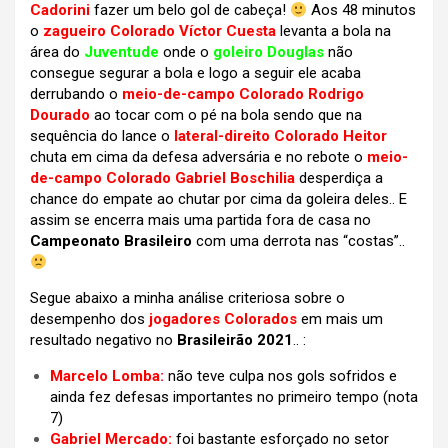
Cadorini
fazer um belo gol de cabeça!
Aos 48 minutos
o
zagueiro Colorado Víctor Cuesta
levanta a bola na
área do
Juventude
onde o
goleiro Douglas
não
consegue segurar a bola e logo a seguir ele acaba
derrubando o
meio-de-campo Colorado Rodrigo
Dourado
ao tocar com o pé na bola sendo que na
sequência do lance o
lateral-direito Colorado Heitor
chuta em cima da defesa adversária e no rebote o
meio-
de-campo Colorado Gabriel Boschilia
desperdiça a
chance do empate ao chutar por cima da goleira deles.. E
assim se encerra mais uma partida fora de casa no
Campeonato Brasileiro
com uma derrota nas “costas”..
Segue abaixo a minha análise criteriosa sobre o
desempenho dos
jogadores Colorados
em mais um
resultado negativo no
Brasileirão 2021
.. :
Marcelo Lomba:
não teve culpa nos gols sofridos e
ainda fez defesas importantes no primeiro tempo (nota
7)
Gabriel Mercado:
foi bastante esforçado no setor