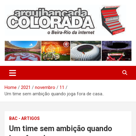
Skip
to
content
O Beira-Rio da Internet
Arquibancada Colorada
Home
2021
novembro
11
Um time sem ambição quando joga fora de casa..
BAC - ARTIGOS
Um time sem ambição quando