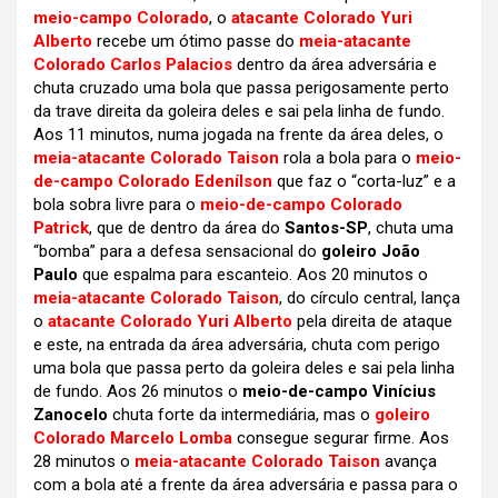
meio-campo Colorado
, o
atacante Colorado Yuri
Alberto
recebe um ótimo passe do
meia-atacante
Colorado Carlos Palacios
dentro da área adversária e
chuta cruzado uma bola que passa perigosamente perto
da trave direita da goleira deles e sai pela linha de fundo.
Aos 11 minutos, numa jogada na frente da área deles, o
meia-atacante Colorado Taison
rola a bola para o
meio-
de-campo Colorado Edenílson
que faz o “corta-luz” e a
bola sobra livre para o
meio-de-campo Colorado
Patrick
, que de dentro da área do
Santos-SP
, chuta uma
“bomba” para a defesa sensacional do
goleiro João
Paulo
que espalma para escanteio. Aos 20 minutos o
meia-atacante Colorado Taison
, do círculo central, lança
o
atacante Colorado Yuri Alberto
pela direita de ataque
e este, na entrada da área adversária, chuta com perigo
uma bola que passa perto da goleira deles e sai pela linha
de fundo. Aos 26 minutos o
meio-de-campo Vinícius
Zanocelo
chuta forte da intermediária, mas o
goleiro
Colorado Marcelo Lomba
consegue segurar firme. Aos
28 minutos o
meia-atacante Colorado Taison
avança
com a bola até a frente da área adversária e passa para o