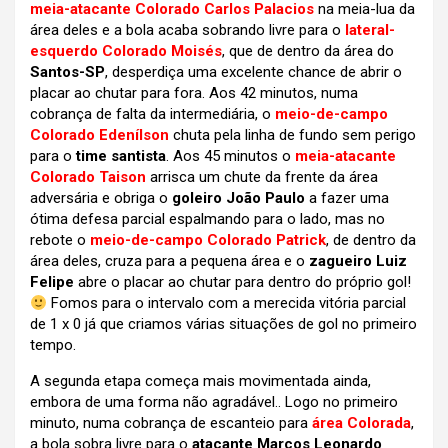
meia-atacante Colorado Carlos Palacios
na meia-lua da
área deles e a bola acaba sobrando livre para o
lateral-
esquerdo Colorado Moisés
, que de dentro da área do
Santos-SP
, desperdiça uma excelente chance de abrir o
placar ao chutar para fora. Aos 42 minutos, numa
cobrança de falta da intermediária, o
meio-de-campo
Colorado Edenílson
chuta pela linha de fundo sem perigo
para o
time santista
. Aos 45 minutos o
meia-atacante
Colorado Taison
arrisca um chute da frente da área
adversária e obriga o
goleiro João Paulo
a fazer uma
ótima defesa parcial espalmando para o lado, mas no
rebote o
meio-de-campo Colorado Patrick
, de dentro da
área deles, cruza para a pequena área e o
zagueiro Luiz
Felipe
abre o placar ao chutar para dentro do próprio gol!
Fomos para o intervalo com a merecida vitória parcial
de 1 x 0 já que criamos várias situações de gol no primeiro
tempo.
A segunda etapa começa mais movimentada ainda,
embora de uma forma não agradável.. Logo no primeiro
minuto, numa cobrança de escanteio para
área Colorada
,
a bola sobra livre para o
atacante Marcos Leonardo