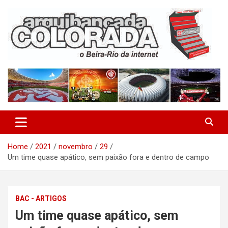
Skip
to
content
O Beira-Rio da Internet
Arquibancada Colorada
Home
2021
novembro
29
Um time quase apático, sem paixão fora e dentro de campo
BAC - ARTIGOS
Um time quase apático, sem