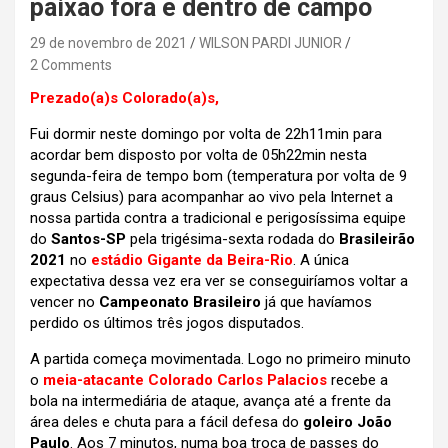
paixão fora e dentro de campo
29 de novembro de 2021
WILSON PARDI JUNIOR
2 Comments
Prezado(a)s Colorado(a)s,
Fui dormir neste domingo por volta de 22h11min para
acordar bem disposto por volta de 05h22min nesta
segunda-feira de tempo bom (temperatura por volta de 9
graus Celsius) para acompanhar ao vivo pela Internet a
nossa partida contra a tradicional e perigosíssima equipe
do
Santos-SP
pela trigésima-sexta rodada do
Brasileirão
2021
no
estádio Gigante da Beira-Rio
. A única
expectativa dessa vez era ver se conseguiríamos voltar a
vencer no
Campeonato Brasileiro
já que havíamos
perdido os últimos três jogos disputados.
A partida começa movimentada. Logo no primeiro minuto
o
meia-atacante Colorado Carlos Palacios
recebe a
bola na intermediária de ataque, avança até a frente da
área deles e chuta para a fácil defesa do
goleiro João
Paulo
. Aos 7 minutos, numa boa troca de passes do