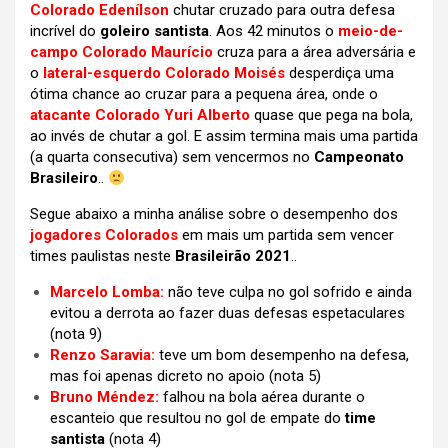
Colorado Edenílson
chutar cruzado para outra defesa
incrível do
goleiro santista
. Aos 42 minutos o
meio-de-
campo Colorado Maurício
cruza para a área adversária e
o
lateral-esquerdo Colorado Moisés
desperdiça uma
ótima chance ao cruzar para a pequena área, onde o
atacante Colorado Yuri Alberto
quase que pega na bola,
ao invés de chutar a gol. E assim termina mais uma partida
(a quarta consecutiva) sem vencermos no
Campeonato
Brasileiro
..
Segue abaixo a minha análise sobre o desempenho dos
jogadores Colorados
em mais um partida sem vencer
times paulistas neste
Brasileirão 2021
..
Marcelo Lomba:
não teve culpa no gol sofrido e ainda
evitou a derrota ao fazer duas defesas espetaculares
(nota 9)
Renzo Saravia:
teve um bom desempenho na defesa,
mas foi apenas dicreto no apoio (nota 5)
Bruno Méndez:
falhou na bola aérea durante o
escanteio que resultou no gol de empate do
time
santista
(nota 4)