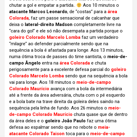
chutar a gol e empatar a partida..
Aos 10 minutos o
atacante Marcos Leonardo
, de “costas” para a
área
Colorada
, faz um passe sensacional de calcanhar que
deixa o
lateral-direito Madson
completamente livre na
“cara do gol” e ele só não desempata a partida porque o
goleiro Colorado Marcelo Lomba
faz um verdadeiro
“milagre” ao defender parcialmente sendo que na
sequência a bola é afastada para longe. Aos 13 minutos,
numa ótima troca de passes do time santista, o
meio-de-
campo Ângelo
entra na
área Colorada
e chuta
perigosamente para a excelente defesa parcial do
goleiro
Colorado Marcelo Lomba
sendo que na sequência a bola
vai para longe. Aos 18 minutos o
meio-de-campo
Colorado Maurício
avança com a bola da intermediária
até a frente da área adversária, chuta com o pé esquerdo
e a bola bate na trave direita da goleira deles saindo na
sequência pela linha de fundo. Aos 26 minutos o
meio-
de-campo Colorado Maurício
chuta quase que de dentro
da área deles e o
goleiro João Paulo
faz uma ótima
defesa ao espalmar sendo que no rebote o
meia-
atacante Colorado Taison
toca para o
meio-de-campo