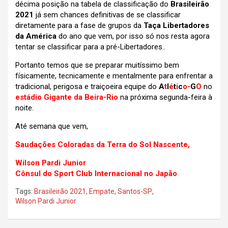
décima posição na tabela de classificação do
Brasileirão
2021
já sem chances definitivas de se classificar
diretamente para a fase de grupos da
Taça Libertadores
da América
do ano que vem, por isso só nos resta agora
tentar se classificar para a pré-Libertadores..
Portanto temos que se preparar muitíssimo bem
físicamente, tecnicamente e mentalmente para enfrentar a
tradicional, perigosa e traiçoeira equipe do
A
t
l
é
t
i
c
o-
G
O
no
estádio Gigante da Beira-Rio
na próxima segunda-feira à
noite.
Até semana que vem,
Saudações Coloradas da Terra do Sol Nascente,
Wilson Pardi Junior
Cônsul do Sport Club Internacional no Japão
Tags:
Brasileirão 2021
,
Empate
,
Santos-SP
,
Wilson Pardi Junior