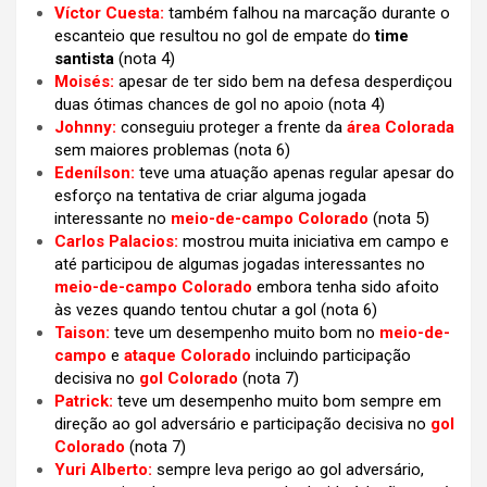
Víctor Cuesta:
também falhou na marcação durante o
escanteio que resultou no gol de empate do
time
santista
(nota 4)
Moisés:
apesar de ter sido bem na defesa desperdiçou
duas ótimas chances de gol no apoio (nota 4)
Johnny:
conseguiu proteger a frente da
área Colorada
sem maiores problemas (nota 6)
Edenílson:
teve uma atuação apenas regular apesar do
esforço na tentativa de criar alguma jogada
interessante no
meio-de-campo Colorado
(nota 5)
Carlos Palacios:
mostrou muita iniciativa em campo e
até participou de algumas jogadas interessantes no
meio-de-campo Colorado
embora tenha sido afoito
às vezes quando tentou chutar a gol
(nota 6)
Taison:
teve um desempenho muito bom no
meio-de-
campo
e
ataque Colorado
incluindo participação
decisiva no
gol Colorado
(nota 7)
Patrick:
teve um desempenho muito bom sempre em
direção ao gol adversário e participação decisiva no
gol
Colorado
(nota 7)
Yuri Alberto:
sempre leva perigo ao gol adversário,