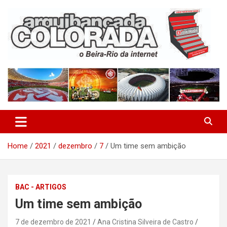
Skip
to
content
O Beira-Rio da Internet
Arquibancada Colorada
Home
2021
dezembro
7
Um time sem ambição
BAC - ARTIGOS
Um time sem ambição
7 de dezembro de 2021
Ana Cristina Silveira de Castro