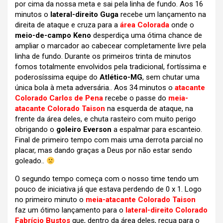
por cima da nossa meta e sai pela linha de fundo. Aos 16
minutos o
lateral-direito Guga
recebe um lançamento na
direita de ataque e cruza para a
área Colorada
onde o
meio-de-campo Keno
desperdiça uma ótima chance de
ampliar o marcador ao cabecear completamente livre pela
linha de fundo. Durante os primeiros trinta de minutos
fomos totalmente envolvidos pela tradicional, fortíssima e
poderosíssima equipe do
Atlético-MG
, sem chutar uma
única bola à meta adversária.. Aos 34 minutos o
atacante
Colorado Carlos de Pena
recebe o passe do
meia-
atacante Colorado Taison
na esquerda de ataque, na
frente da área deles, e chuta rasteiro com muito perigo
obrigando o
goleiro Everson
a espalmar para escanteio.
Final de primeiro tempo com mais uma derrota parcial no
placar, mas dando graças a Deus por não estar sendo
goleado..
O segundo tempo começa com o nosso time tendo um
pouco de iniciativa já que estava perdendo de 0 x 1. Logo
no primeiro minuto o
meia-atacante Colorado Taison
faz um ótimo lançamento para o
lateral-direito Colorado
Fabrício Bustos
que, dentro da área deles, recua para o