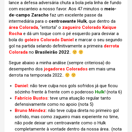
lance a defesa adversária chuta a bola pela linha de fundo
com escanteio a nosso favor. Aos 47 minutos o
meio-
de-campo Zaracho
faz um excelente passe da
intermediária para o
centroavante Hulk
, que dentro da
área Colorada
, “entorta” o
zagueiro Colorado Kaíque
Rocha
e dá um toque com o pé esquerdo para desviar a
bola do
goleiro Colorado Daniel
e marcar o seu segundo
gol na partida selando definitivamente a primeira
derrota
Colorada
no
Brasileirão 2022
..
Segue abaixo a minha análise (sempre criteriosa) do
desempenho dos
jogadores Colorados
em mais uma
derrota na temporada 2022..
Daniel:
não teve culpa nos gols sofridos já que ficou
sózinho frente à frente com o poderoso
Hulk
!
(nota 6)
Fabrício Bustos:
teve uma atuação regular tanto
defensivamente como no apoio
(nota 5)
Bruno Méndez:
não teve culpa direta no primeiro gol
sofrido, mas como zagueiro mais experiente no time,
não pode deixar um centroavante como o Hulk
completamente à vontade dentro da nossa área.. (nota