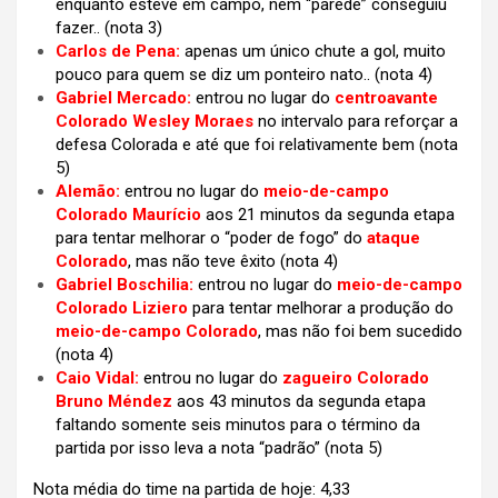
enquanto esteve em campo, nem “parede” conseguiu
fazer.. (nota 3)
Carlos de Pena:
apenas um único chute a gol, muito
pouco para quem se diz um ponteiro nato..
(nota 4)
Gabriel Mercado:
entrou no lugar do
centroavante
Colorado Wesley Moraes
no intervalo para reforçar a
defesa Colorada e até que foi relativamente bem
(nota
5)
Alemão:
entrou no lugar do
meio-de-campo
Colorado Maurício
aos 21 minutos da segunda etapa
para tentar melhorar o “poder de fogo” do
ataque
Colorado
, mas não teve êxito
(nota 4)
Gabriel Boschilia:
entrou no lugar do
meio-de-campo
Colorado Liziero
para tentar melhorar a produção do
meio-de-campo Colorado
, mas não foi bem sucedido
(nota 4)
Caio Vidal:
entrou no lugar do
zagueiro Colorado
Bruno Méndez
aos 43 minutos da segunda etapa
faltando somente seis minutos para o término da
partida por isso leva a nota “padrão”
(nota 5)
Nota média do time na partida de hoje: 4,33