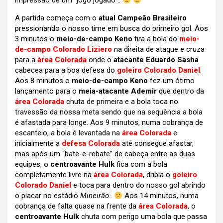
impressão de um “jogo jogado”..
A partida começa com o
atual Campeão Brasileiro
pressionando o nosso time em busca do primeiro gol. Aos
3 minutos o
meio-de-campo Keno
tira a bola do
meio-
de-campo Colorado Liziero
na direita de ataque e cruza
para a
área Colorada
onde o
atacante Eduardo Sasha
cabecea para a boa defesa do
goleiro Colorado Daniel
.
Aos 8 minutos o
meio-de-campo Keno
fez um ótimo
lançamento para o
meia-atacante Ademir
que dentro da
área Colorada
chuta de primeira e a bola toca no
travessão da nossa meta sendo que na sequência a bola
é afastada para longe. Aos 9 minutos, numa cobrança de
escanteio, a bola é levantada na
área Colorada
e
inicialmente a
defesa Colorada
até consegue afastar,
mas após um “bate-e-rebate” de cabeça entre as duas
equipes, o
centroavante Hulk
fica com a bola
completamente livre na
área Colorada
, dribla o
goleiro
Colorado Daniel
e toca para dentro do nosso gol abrindo
o placar no estádio
Mineirão
..
Aos 14 minutos, numa
cobrança de falta quase na frente da
área Colorada
, o
centroavante Hulk
chuta com perigo uma bola que passa