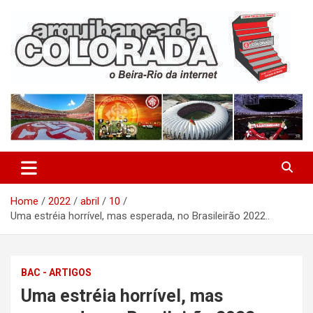
Skip
to
content
O Beira-Rio da Internet
Arquibancada Colorada
Home
2022
abril
10
Uma estréia horrível, mas esperada, no Brasileirão 2022..
BAC - ARTIGOS
Uma estréia horrível, mas