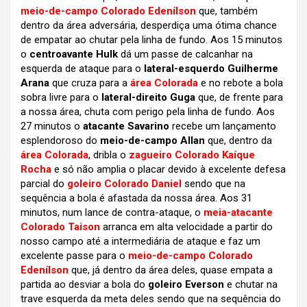
meio-de-campo Colorado Edenílson
que, também
dentro da área adversária, desperdiça uma ótima chance
de empatar ao chutar pela linha de fundo. Aos 15 minutos
o
centroavante Hulk
dá um passe de calcanhar na
esquerda de ataque para o
lateral-esquerdo Guilherme
Arana
que cruza para a
área Colorada
e no rebote a bola
sobra livre para o
lateral-direito Guga
que, de frente para
a nossa área, chuta com perigo pela linha de fundo. Aos
27 minutos o
atacante Savarino
recebe um lançamento
esplendoroso do
meio-de-campo Allan
que, dentro da
área Colorada
, dribla o
zagueiro Colorado Kaíque
Rocha
e só não amplia o placar devido à excelente defesa
parcial do
goleiro Colorado Daniel
sendo que na
sequência a bola é afastada da nossa área. Aos 31
minutos, num lance de contra-ataque, o
meia-atacante
Colorado Taison
arranca em alta velocidade a partir do
nosso campo até a intermediária de ataque e faz um
excelente passe para o
meio-de-campo Colorado
Edenílson
que, já dentro da área deles, quase empata a
partida ao desviar a bola do
goleiro Everson
e chutar na
trave esquerda da meta deles sendo que na sequência do