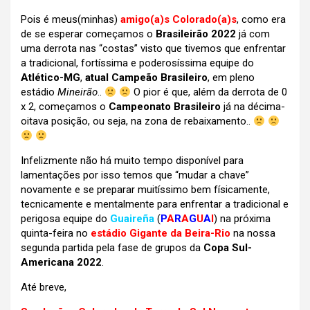
Pois é meus(minhas)
amigo(a)s Colorado(a)s
, como era
de se esperar começamos o
Brasileirão 2022
já com
uma derrota nas “costas” visto que tivemos que enfrentar
a tradicional, fortíssima e poderosíssima equipe do
Atlético-MG
,
atual Campeão Brasileiro
, em pleno
estádio
Mineirão
..
O pior é que, além da derrota de 0
x 2, começamos o
Campeonato Brasileiro
já na décima-
oitava posição, ou seja, na zona de rebaixamento..
Infelizmente não há muito tempo disponível para
lamentações por isso temos que “mudar a chave”
novamente e se preparar muitíssimo bem físicamente,
tecnicamente e mentalmente para enfrentar a tradicional e
perigosa equipe do
Guaireña
(
P
A
R
A
G
U
A
I
) na próxima
quinta-feira no
estádio Gigante da Beira-Rio
na nossa
segunda partida pela fase de grupos da
Copa Sul-
Americana 2022
.
Até breve,