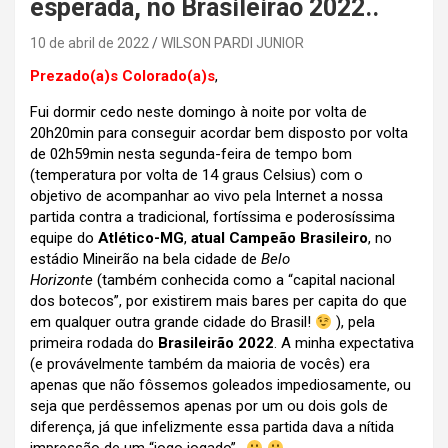
esperada, no Brasileirão 2022..
10 de abril de 2022
WILSON PARDI JUNIOR
Prezado(a)s Colorado(a)s
,
Fui dormir cedo neste domingo à noite por volta de
20h20min para conseguir acordar bem disposto por volta
de 02h59min nesta segunda-feira de tempo bom
(temperatura por volta de 14 graus Celsius) com o
objetivo de acompanhar ao vivo pela Internet a nossa
partida contra a tradicional, fortíssima e poderosíssima
equipe do
Atlético-MG
,
atual Campeão Brasileiro
, no
estádio Mineirão na bela cidade de
Belo
Horizonte
(também conhecida como a “capital nacional
dos botecos”, por existirem mais bares per capita do que
em qualquer outra grande cidade do Brasil!
), pela
primeira rodada do
Brasileirão 2022
. A minha expectativa
(e provávelmente também da maioria de vocês) era
apenas que não fôssemos goleados impediosamente, ou
seja que perdêssemos apenas por um ou dois gols de
diferença, já que infelizmente essa partida dava a nítida