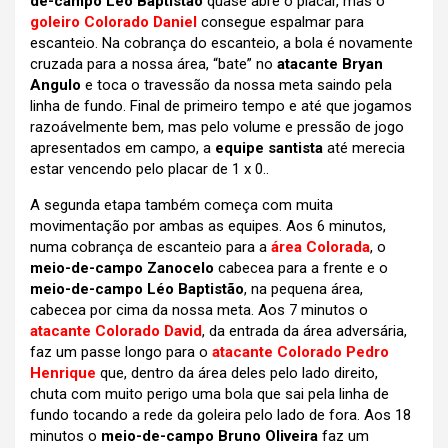
de-campo Léo Baptistão
quase abre o placar, mas o
goleiro Colorado Daniel
consegue espalmar para
escanteio. Na cobrança do escanteio, a bola é novamente
cruzada para a nossa área, “bate” no
atacante Bryan
Angulo
e toca o travessão da nossa meta saindo pela
linha de fundo. Final de primeiro tempo e até que jogamos
razoávelmente bem, mas pelo volume e pressão de jogo
apresentados em campo, a
equipe santista
até merecia
estar vencendo pelo placar de 1 x 0..
A segunda etapa também começa com muita
movimentação por ambas as equipes. Aos 6 minutos,
numa cobrança de escanteio para a
área Colorada
, o
meio-de-campo Zanocelo
cabecea para a frente e o
meio-de-campo Léo Baptistão
, na pequena área,
cabecea por cima da nossa meta. Aos 7 minutos o
atacante Colorado David
, da entrada da área adversária,
faz um passe longo para o
atacante Colorado Pedro
Henrique
que, dentro da área deles pelo lado direito,
chuta com muito perigo uma bola que sai pela linha de
fundo tocando a rede da goleira pelo lado de fora. Aos 18
minutos o
meio-de-campo Bruno Oliveira
faz um