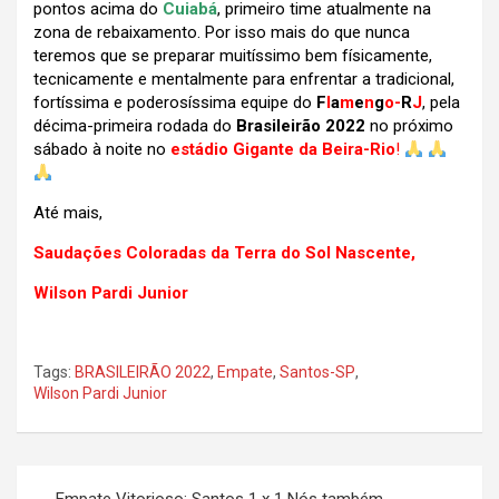
pontos acima do
Cuiabá
, primeiro time atualmente na
zona de rebaixamento.
Por isso mais do que nunca
teremos que se preparar muitíssimo bem físicamente,
tecnicamente e mentalmente para enfrentar a tradicional,
fortíssima e poderosíssima equipe do
F
l
a
m
e
n
g
o-
R
J
, pela
décima-primeira rodada do
Brasileirão 2022
no próximo
sábado à noite no
estádio Gigante da Beira-Rio
!
Até mais,
Saudações Coloradas da Terra do Sol Nascente,
Wilson Pardi Junior
Tags:
BRASILEIRÃO 2022
,
Empate
,
Santos-SP
,
Wilson Pardi Junior
Navegação