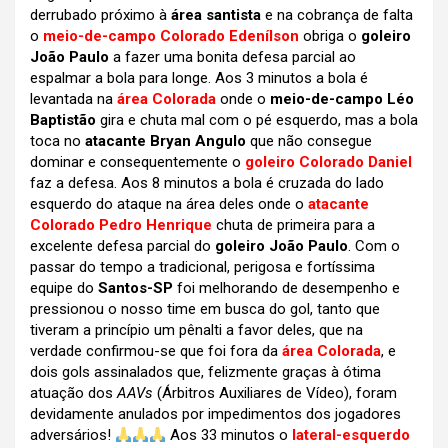
derrubado próximo à
área santista
e na cobrança de falta
o
meio-de-campo Colorado Edenílson
obriga o
goleiro
João Paulo
a fazer uma bonita defesa parcial ao
espalmar a bola para longe. Aos 3 minutos a bola é
levantada na
área Colorada
onde o
meio-de-campo Léo
Baptistão
gira e chuta mal com o pé esquerdo, mas a bola
toca no
atacante Bryan Angulo
que não consegue
dominar e consequentemente o
goleiro Colorado Daniel
faz a defesa. Aos 8 minutos a bola é cruzada do lado
esquerdo do ataque na área deles onde o
atacante
Colorado Pedro Henrique
chuta de primeira para a
excelente defesa parcial do
goleiro João Paulo
. Com o
passar do tempo a tradicional, perigosa e fortíssima
equipe do
Santos-SP
foi melhorando de desempenho e
pressionou o nosso time em busca do gol, tanto que
tiveram a princípio um pênalti a favor deles, que na
verdade confirmou-se que foi fora da
área Colorada
, e
dois gols assinalados que, felizmente graças à ótima
atuação dos
AAVs
(Árbitros Auxiliares de Vídeo), foram
devidamente anulados por impedimentos dos jogadores
adversários!
Aos 33 minutos o
lateral-esquerdo