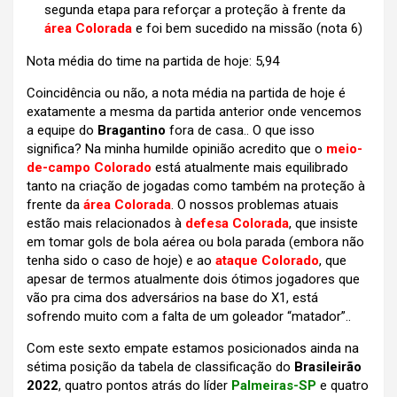
segunda etapa para reforçar a proteção à frente da
área Colorada
e foi bem sucedido na missão
(nota 6)
Nota média do time na partida de hoje: 5,94
Coincidência ou não, a nota média na partida de hoje é
exatamente a mesma da partida anterior onde vencemos
a equipe do
Bragantino
fora de casa.. O que isso
significa? Na minha humilde opinião acredito que o
meio-
de-campo Colorado
está atualmente mais equilibrado
tanto na criação de jogadas como também na proteção à
frente da
área Colorada
. O nossos problemas atuais
estão mais relacionados à
defesa Colorada
, que insiste
em tomar gols de bola aérea ou bola parada (embora não
tenha sido o caso de hoje) e ao
ataque Colorado
, que
apesar de termos atualmente dois ótimos jogadores que
vão pra cima dos adversários na base do X1, está
sofrendo muito com a falta de um goleador “matador”..
Com este sexto empate estamos posicionados ainda na
sétima posição da tabela de classificação do
Brasileirão
2022
, quatro pontos atrás do líder
Palmeiras-SP
e quatro