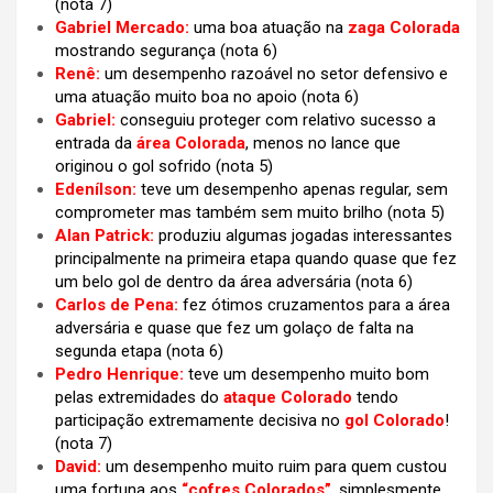
(nota 7)
Gabriel Mercado:
uma boa atuação na
zaga Colorada
mostrando segurança (nota 6)
Renê:
um desempenho razoável no setor defensivo e
uma atuação muito boa no apoio
(nota 6)
Gabriel:
conseguiu proteger com relativo sucesso a
entrada da
área Colorada
, menos no lance que
originou o gol sofrido
(nota 5)
Edenílson:
teve um desempenho apenas regular, sem
comprometer mas também sem muito brilho (nota 5)
Alan Patrick:
produziu algumas jogadas interessantes
principalmente na primeira etapa quando quase que fez
um belo gol de dentro da área adversária
(nota 6)
Carlos de Pena:
fez ótimos cruzamentos para a área
adversária e quase que fez um golaço de falta na
segunda etapa (nota 6)
Pedro Henrique:
teve um desempenho muito bom
pelas extremidades do
ataque Colorado
tendo
participação extremamente decisiva no
gol Colorado
!
(nota 7)
David:
um desempenho muito ruim para quem custou
uma fortuna aos
“cofres Colorados”
, simplesmente