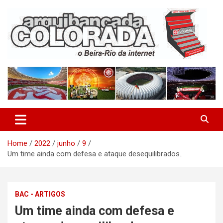
Skip
to
content
O Beira-Rio da Internet
Arquibancada Colorada
Home
2022
junho
9
Um time ainda com defesa e ataque desequilibrados..
BAC - ARTIGOS
Um time ainda com defesa e