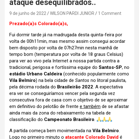
ataque desequilibrados..
9 de junho de 2022
WILSON PARDI JUNIOR
1 Comment
Prezado(a)s Colorado(a)s,
Fui dormir tarde já na madrugada desta quinta-feira por
volta de 00h11min, mas mesmo assim consegui acordar
bem disposto por volta de 07h27min nesta manhã de
tempo bom (temperatura por volta de 18 graus Celsius)
para ver ao vivo pela Internet a nossa partida contra a
tradicional, perigosa e fortíssima equipe do
Santos-SP
, no
estádio Urbano Caldeira
(conhecido popularmente como
Vila Belmiro
) na bela cidade de
Santos
no litoral paulista,
pela décima rodada do
Brasileirão 2022
.
A expectativa
era ver se conseguiríamos vencer pela segunda vez
consecutiva fora de casa com o objetivo de se aproximar
em definitivo do pelotão de frente
e também
de se afastar
ainda mais da zona do rebaixamento na tabela de
classificação do
Campeonato Brasileiro
.
A partida começa bem movimentada na
Vila Belmiro
.
Logo no primeiro minuto o
atacante Colorado David
é