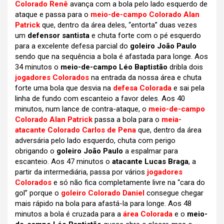
Colorado Renê
avança com a bola pelo lado esquerdo de
ataque e passa para o
meio-de-campo Colorado Alan
Patrick
que, dentro da área deles, “entorta” duas vezes
um
defensor santista
e chuta forte com o pé esquerdo
para a excelente defesa parcial do
goleiro João Paulo
sendo que na sequência a bola é afastada para longe. Aos
34 minutos o
meio-de-campo Léo Baptistão
dribla dois
jogadores Colorados
na entrada da nossa área e chuta
forte uma bola que desvia na
defesa Colorada
e sai pela
linha de fundo com escanteio a favor deles. Aos 40
minutos, num lance de contra-ataque, o
meio-de-campo
Colorado Alan Patrick
passa a bola para o
meia-
atacante Colorado Carlos de Pena
que, dentro da área
adversária pelo lado esquerdo, chuta com perigo
obrigando o
goleiro João Paulo
a espalmar para
escanteio. Aos 47 minutos o
atacante Lucas Braga
, a
partir da intermediária, passa por vários
jogadores
Colorados
e só não fica completamente livre na “cara do
gol” porque o
goleiro Colorado Daniel
consegue chegar
mais rápido na bola para afastá-la para longe. Aos 48
minutos a bola é cruzada para a
área Colorada
e o
meio-