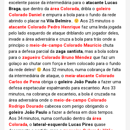
excelente passe da intermediária para o
atacante Lucas
Braga
, que dentro da
área Colorada
, dribla o
goleiro
Colorado Daniel
e empurra a bola para o fundo da rede
abrindo o placar na
Vila Belmiro
..
Aos 25 minutos o
atacante Colorado Pedro Henrique
faz uma linda jogada
pelo lado esquerdo de ataque driblando um jogador deles,
invade a área adversária e cruza a bola para trás onde a
princípio o
meio-de-campo Colorado Maurício
chuta
para a defesa parcial da
zaga santista
, mas a bola sobra
para o
zagueiro Colorado Bruno Méndez
que faz um
golaço ao chutar com força e bem colocado para o fundo
da rede deles!
Aos 32 minutos, numa cobrança de falta
da intermediária de ataque, o
meia-atacante Colorado
Carlos de Pena
obriga o
goleiro João Paulo
a fazer uma
defesa espetacular espalmando para escanteio. Aos 33
minutos, na cobrança de escanteio, a bola é cruzada na
área adversária onde o
meio-de-campo Colorado
Rodrigo Dourado
cabecea com perigo obrigando o
goleiro João Paulo
a fazer a defesa em dois tempos.
Aos 34 minutos, numa confusão dentro da
área
Colorada
, o
lateral-esquerdo Lucas Pires
quase