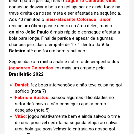
desempata a partida, mas o
zagueiro Colorado Vitão
consegue desviar a bola do gol apesar de ainda tocar na
trave direita da nossa meta e ser afastada na sequência.
Aos 40 minutos o
meia-atacante Colorado Taison
recebe um ótimo passe dentro da área deles, mas o
goleiro João Paulo
é mais rápido e consegue afastar a
bola para longe. Final de partida e apesar de algumas
chances perdidas o empate de 1 x 1 dentro da
Vila
Belmiro
até que foi um bom resultado.
Segue abaixo a minha análise sobre o desempenho dos
jogadores Colorados
em mais um empate pelo
Brasileirão 2022
:
Daniel:
fez boas intervenções e não teve culpa no gol
sofrido (nota 7)
Fabrício Bustos:
passou algumas dificuldades no
setor defensivo e não conseguiu apoiar como
desejado (nota 5)
Vitão:
jogou relativamente bem e ainda salvou o time
de uma possível derrota na segunda etapa ao salvar
uma bola que possívelmente entraria no nosso gol