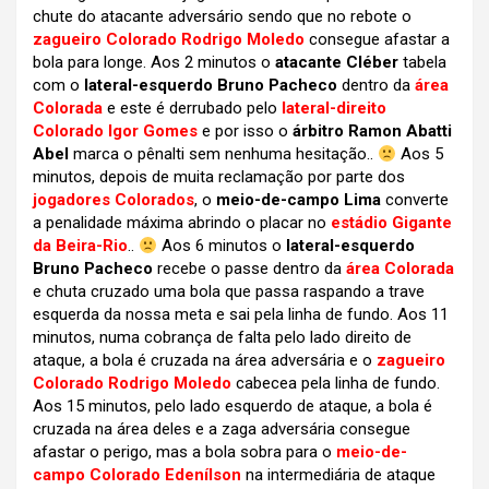
chute do atacante adversário sendo que no rebote o
zagueiro Colorado Rodrigo Moledo
consegue afastar a
bola para longe. Aos 2 minutos o
atacante Cléber
tabela
com o
lateral-esquerdo Bruno Pacheco
dentro da
área
Colorada
e este é derrubado pelo
lateral-direito
Colorado Igor Gomes
e por isso o
árbitro Ramon Abatti
Abel
marca o pênalti sem nenhuma hesitação..
Aos 5
minutos, depois de muita reclamação por parte dos
jogadores Colorados
, o
meio-de-campo Lima
converte
a penalidade máxima abrindo o placar no
estádio Gigante
da Beira-Rio
..
Aos 6 minutos o
lateral-esquerdo
Bruno Pacheco
recebe o passe dentro da
área Colorada
e chuta cruzado uma bola que passa raspando a trave
esquerda da nossa meta e sai pela linha de fundo. Aos 11
minutos, numa cobrança de falta pelo lado direito de
ataque, a bola é cruzada na área adversária e o
zagueiro
Colorado Rodrigo Moledo
cabecea pela linha de fundo.
Aos 15 minutos, pelo lado esquerdo de ataque, a bola é
cruzada na área deles e a zaga adversária consegue
afastar o perigo, mas a bola sobra para o
meio-de-
campo Colorado Edenílson
na intermediária de ataque