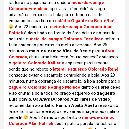
rasteiro na pequena área onde o
meio-de-campo
Colorado Edenílson
aproveita o “cochilo” da zaga
adversária e empurra a bola para o fundo da rede
empatando a partida no
estádio Gigante da Beira-Rio
!
Aos 22 minutos o
meio-de-campo Colorado Alan
Patrick
é derrubado na frente da área deles e no minuto
seguinte o
meio-de-campo Colorado Edenílson
cobra a
falta chutando por cima da meta adversária. Aos 26
minutos o
meio-de-campo Vina
, de frente para a
área
Colorada
, chuta uma bola com “muito veneno” obrigando
o
goleiro Colorado Keiller
a espalmar parcialmente
sendo que no rebote o
lateral-esquerdo Colorado Renê
consegue evitar o escanteio controlando a bola. Aos 29
minutos, numa cobrança de escanteio, a bola sobra para o
zagueiro Colorado Rodrigo Moledo
dentro da área deles
e ao chutar a bola toca no braço esquerdo do
zagueiro
Luís Otávio
. Os
AAVs
(
Árbitros Auxiliares de Vídeo
)
recomendam ao
árbitro Ramon Abatti Abel
a revisão do
lance no monitor e ele após revisar as imagens assinala o
pênalti!
Aos 32 minutos portanto o
meio-de-campo
Colorado Alan Patrick
desempata a partida ao cobrar a