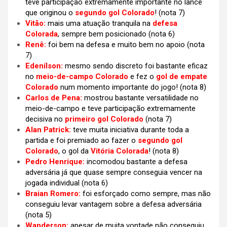
teve participação extremamente importante no lance
que originou o
segundo gol Colorado
! (nota 7)
Vitão:
mais uma atuação tranquila na
defesa
Colorada
, sempre bem posicionado (nota 6)
Renê:
foi bem na defesa e muito bem no apoio (nota
7)
Edenílson:
mesmo sendo discreto foi bastante eficaz
no
meio-de-campo Colorado
e fez o
gol de empate
Colorado
num momento importante do jogo! (nota 8)
Carlos de Pena:
mostrou bastante versatilidade no
meio-de-campo e teve participação extremamente
decisiva no
primeiro gol Colorado
(nota 7)
Alan Patrick:
teve muita iniciativa durante toda a
partida e foi premiado ao fazer o
segundo gol
Colorado
, o gol da
Vitória Colorada
!
(
nota 8)
Pedro Henrique:
incomodou bastante a defesa
adversária já que quase sempre conseguia vencer na
jogada individual
(nota 6)
Braian Romero:
foi esforçado como sempre, mas não
conseguiu levar vantagem sobre a defesa adversária
(nota 5)
Wanderson:
apesar de muita vontade não conseguiu