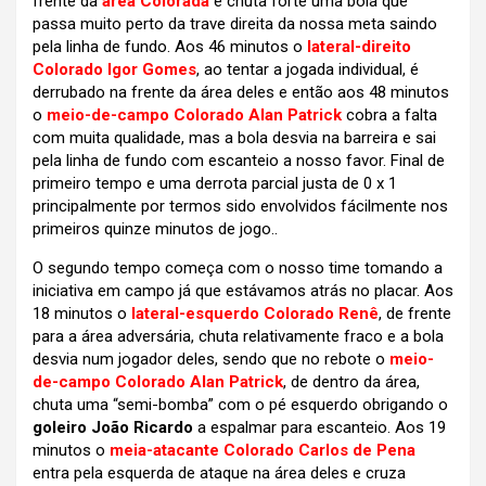
frente da
área Colorada
e chuta forte uma bola que
passa muito perto da trave direita da nossa meta saindo
pela linha de fundo. Aos 46 minutos o
lateral-direito
Colorado Igor Gomes
, ao tentar a jogada individual,
é
derrubado na frente da área deles e então aos 48 minutos
o
meio-de-campo Colorado Alan Patrick
cobra a falta
com muita qualidade, mas a bola desvia na barreira e sai
pela linha de fundo com escanteio a nosso favor. Final de
primeiro tempo e uma derrota parcial justa de 0 x 1
principalmente por termos sido envolvidos fácilmente nos
primeiros quinze minutos de jogo..
O segundo tempo começa com o nosso time tomando a
iniciativa em campo já que estávamos atrás no placar. Aos
18 minutos o
lateral-esquerdo Colorado Renê
, de frente
para a área adversária, chuta relativamente fraco e a bola
desvia num jogador deles, sendo que no rebote o
meio-
de-campo Colorado Alan Patrick
, de dentro da área,
chuta uma “semi-bomba” com o pé esquerdo obrigando o
goleiro João Ricardo
a espalmar para escanteio. Aos 19
minutos o
meia-atacante Colorado Carlos de Pena
entra pela esquerda de ataque na área deles e cruza