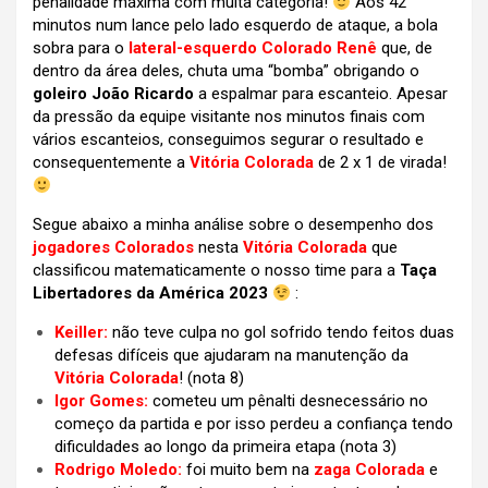
penalidade máxima com muita categoria!
Aos 42
minutos num lance pelo lado esquerdo de ataque, a bola
sobra para o
lateral-esquerdo Colorado Renê
que, de
dentro da área deles, chuta uma “bomba” obrigando o
goleiro João Ricardo
a espalmar para escanteio. Apesar
da pressão da equipe visitante nos minutos finais com
vários escanteios, conseguimos segurar o resultado e
consequentemente a
Vitória Colorada
de 2 x 1 de virada!
Segue abaixo a minha análise sobre o desempenho dos
jogadores Colorados
nesta
Vitória Colorada
que
classificou matematicamente o nosso time para a
Taça
Libertadores da América 2023
:
Keiller:
não teve culpa no gol sofrido tendo feitos duas
defesas difíceis que ajudaram na manutenção da
Vitória Colorada
! (nota 8)
Igor Gomes:
cometeu um pênalti desnecessário no
começo da partida e por isso perdeu a confiança tendo
dificuldades ao longo da primeira etapa (nota 3)
Rodrigo Moledo:
foi muito bem na
zaga Colorada
e