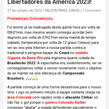
Libertadores da América 2023!
27 de outubro de 2022
WILSON PARDI JUNIOR
1 Comment
Prezado(a)s Colorado(a)s,
Fui dormir já na madrugada desta quinta-feira por volta de
00h21min, mas mesmo assim consegui acordar bem
disposto por volta de 07h27min nesta manhã de tempo
nublado (temperatura por volta de 12 graus Celsius) para
ver ao vivo pela Internet a nossa partida contra a
tradicional e perigosa equipe do
Ceará
no
estádio
Gigante da Beira-Rio
pela trigésima quarta rodada do
Brasileirão 2022
.
A expectativa era, evidentemente, ver se
conseguiríamos voltar a vencer novamente com o objetivo
de se manter na vice-liderança do
Campeonato
Brasileiro
.
A partida começa de uma forma desastrosa para o nosso
time. Logo no primeiro minuto a equipe visitante chega na
área Colorada
com rapidez onde o
atacante Cléber
só
não faz o gol porque o
goleiro Colorado Keiller
consegue “abafar” a jogada defendendo parcialmente o