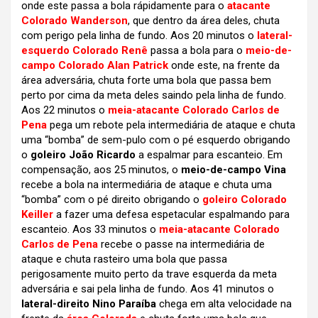
onde este passa a bola rápidamente para o
atacante
Colorado Wanderson
, que dentro da área deles, chuta
com perigo pela linha de fundo. Aos 20 minutos o
lateral-
esquerdo Colorado Renê
passa a bola para o
meio-de-
campo Colorado Alan Patrick
onde este, na frente da
área adversária, chuta forte uma bola que passa bem
perto por cima da meta deles saindo pela linha de fundo.
Aos 22 minutos o
meia-atacante Colorado Carlos de
Pena
pega um rebote pela intermediária de ataque e chuta
uma “bomba” de sem-pulo com o pé esquerdo obrigando
o
goleiro João Ricardo
a espalmar para escanteio. Em
compensação, aos 25 minutos, o
meio-de-campo Vina
recebe a bola na intermediária de ataque e chuta uma
“bomba” com o pé direito obrigando o
goleiro Colorado
Keiller
a fazer uma defesa espetacular espalmando para
escanteio. Aos 33 minutos o
meia-atacante Colorado
Carlos de Pena
recebe o passe na intermediária de
ataque e chuta rasteiro uma bola que passa
perigosamente muito perto da trave esquerda da meta
adversária e sai pela linha de fundo. Aos 41 minutos o
lateral-direito Nino Paraíba
chega em alta velocidade na