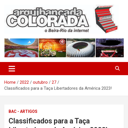
Skip
to
content
O Beira-Rio da Internet
Arquibancada Colorada
Home
2022
outubro
27
Classificados para a Taça Libertadores da América 2023!
BAC - ARTIGOS
Classificados para a Taça