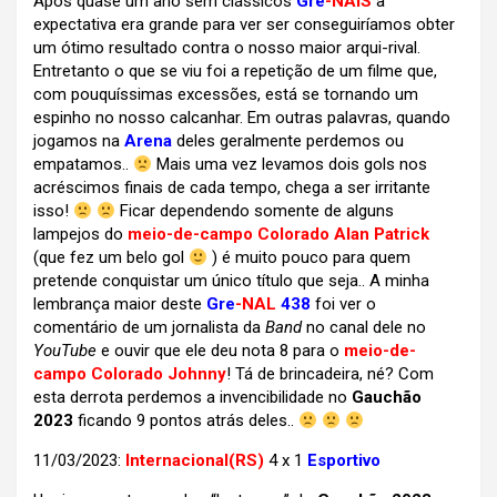
Após quase um ano sem clássicos
Gre
-NAIS
a
expectativa era grande para ver ser conseguiríamos obter
um ótimo resultado contra o nosso maior arqui-rival.
Entretanto o que se viu foi a repetição de um filme que,
com pouquíssimas excessões, está se tornando um
espinho no nosso calcanhar. Em outras palavras, quando
jogamos na
Arena
deles geralmente perdemos ou
empatamos..
Mais uma vez levamos dois gols nos
acréscimos finais de cada tempo, chega a ser irritante
isso!
Ficar dependendo somente de alguns
lampejos do
meio-de-campo Colorado Alan Patrick
(que fez um belo gol
) é muito pouco para quem
pretende conquistar um único título que seja.. A minha
lembrança maior deste
Gre
-NAL
438
foi ver o
comentário de um jornalista da
Band
no canal dele no
YouTube
e ouvir que ele deu nota 8 para o
meio-de-
campo Colorado Johnny
! Tá de brincadeira, né? Com
esta derrota perdemos a invencibilidade no
Gauchão
2023
ficando 9 pontos atrás deles..
11/03/2023:
Internacional(RS)
4 x 1
Esportivo