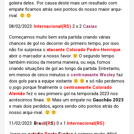
goleira deles.. Por causa deste mais um resultado com
empate ficamos atrás seis pontos do nosso maior arqui-
rival..
08/02/2023:
Internacional(RS)
2 x 2
Caxias
Começamos muito bem esta partida criando várias
chances de gol no decorrer do primeiro tempo, por isso
não foi surpresa o
atacante Colorado Pedro Henrique
abrir o marcador a nosso favor.
O segundo tempo
também iniciou da mesma maneira, ou seja, fomos
criando situações de gol ao longo da partida. Entretanto,
em menos de cinco minutos o
centroavante Wesley
faz
dois gols para a equipe visitante
e só não perdemos
o jogo porque finalmente o
centroavante Colorado
Alemão
fez o seu primeiro gol na temporada 2023 nos
acréscimos finais.
Mais um empate no
Gauchão 2023
e mais dois perdidos, agora sendo oito pontos atrás do
nosso arqui-rival..
11/02/2023:
B
r
a
s
i
l
(
R
S
)
0 x 1
Internacional(RS)