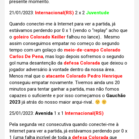
presente momento.
21/01/2023:
Internacional(RS)
2 x 2
Juventude
Quando conectei-me à Internet para ver a partida, já
estávamos perdendo por 0 x 1 (vendo o “replay” acho que
o
goleiro Colorado Keiller
falhou no lance).. Mesmo
assim conseguimos empatar no começo do segundo
tempo com um golaço do
meio-de-campo Colorado
Carlos De Pena
, mas logo depois sofremos o segundo
gol numa desantenção da
defesa Colorada
que deixou o
jogador adversário à vontade dentro da nossa área..
Menos mal que o
atacante Colorado Pedro Henrique
conseguiu empatar novamente. Tivemos ainda uns 20
minutos para tentar ganhar a partida, mas não fomos
capazes o suficiente e por isso começamos o
Gauchão
2023
já atrás do nosso maior arqui-rival..
25/01/2023:
Avenida
1 x 1
Internacional(RS)
Pela segunda vez consecutiva quando conectei-me à
Internet para ver a partida, já estávamos perdendo por 0 x
1 (uma falha incrível de toda a
defesa
Colorada
que