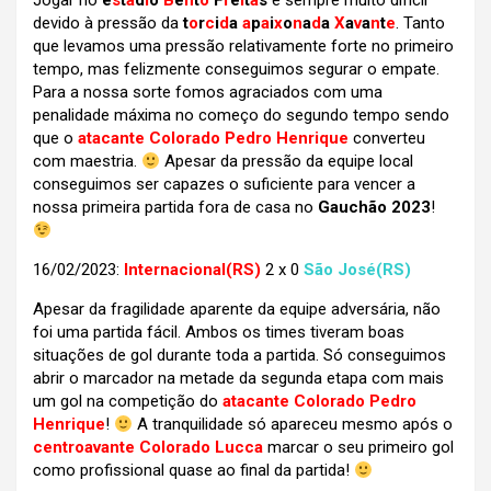
Jogar no
e
s
t
á
d
i
o
B
e
n
t
o
F
r
e
i
t
a
s
é sempre muito difícil
devido à pressão da
t
o
r
c
i
d
a
a
p
a
i
x
o
n
a
d
a
X
a
v
a
n
t
e
. Tanto
que levamos uma pressão relativamente forte no primeiro
tempo, mas felizmente conseguimos segurar o empate.
Para a nossa sorte fomos agraciados com uma
penalidade máxima no começo do segundo tempo sendo
que o
atacante Colorado Pedro Henrique
converteu
com maestria.
Apesar da pressão da equipe local
conseguimos ser capazes o suficiente para vencer a
nossa primeira partida fora de casa no
Gauchão 2023
!
16/02/2023:
Internacional(RS)
2 x 0
São José(RS)
Apesar da fragilidade aparente da equipe adversária, não
foi uma partida fácil. Ambos os times tiveram boas
situações de gol durante toda a partida. Só conseguimos
abrir o marcador na metade da segunda etapa com mais
um gol na competição do
atacante Colorado Pedro
Henrique
!
A tranquilidade só apareceu mesmo após o
centroavante Colorado Lucca
marcar o seu primeiro gol
como profissional quase ao final da partida!