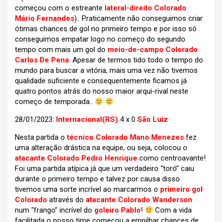
começou com o estreante
lateral-direito Colorado
Mário Fernandes
).. Praticamente não conseguimos criar
ótimas chances de gol no primeiro tempo e por isso só
conseguimos empatar logo no começo do segundo
tempo com mais um gol do
meio-de-campo Colorado
Carlos De Pena
. Apesar de termos tido todo o tempo do
mundo para buscar a vitória, mais uma vez não tivemos
qualidade suficiente e consequentemente ficamos já
quatro pontos atrás do nosso maior arqui-rival neste
começo de temporada..
28/01/2023:
Internacional(RS)
4 x 0
São Luiz
Nesta partida o
técnico Colorado Mano Menezes
fez
uma alteração drástica na equipe, ou seja, colocou o
atacante Colorado Pedro Henrique
como centroavante!
Foi uma partida atípica já que um verdadeiro “toró” caiu
durante o primeiro tempo e talvez por causa disso
tivemos uma sorte incrível ao marcarmos o
primeiro gol
Colorado
através do
atacante Colorado Wanderson
num “frango” incrível do
goleiro Pablo
!
Com a vida
facilitada o nosso time começou a empilhar chances de