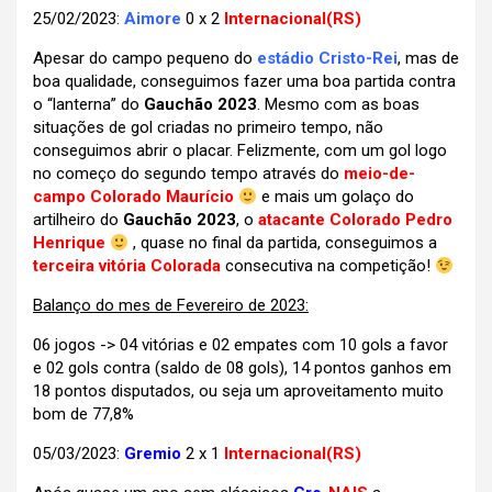
25/02/2023:
Aimore
0 x 2
Internacional(RS)
Apesar do campo pequeno do
estádio Cristo-Rei
, mas de
boa qualidade, conseguimos fazer uma boa partida contra
o “lanterna” do
Gauchão 2023
. Mesmo com as boas
situações de gol criadas no primeiro tempo, não
conseguimos abrir o placar. Felizmente, com um gol logo
no começo do segundo tempo através do
meio-de-
campo Colorado Maurício
e mais um golaço do
artilheiro do
Gauchão 2023
, o
atacante Colorado Pedro
Henrique
, quase no final da partida, conseguimos a
terceira vitória Colorada
consecutiva na competição!
Balanço do mes de Fevereiro de 2023:
06 jogos -> 04 vitórias e 02 empates com 10 gols a favor
e 02 gols contra (saldo de 08 gols), 14 pontos ganhos em
18 pontos disputados, ou seja um aproveitamento muito
bom de 77,8%
05/03/2023:
Gremio
2 x 1
Internacional(RS)