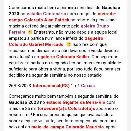
Começamos muito bem a primeira semifinal do
Gauchão
2023
no
estádio Centenário
com um gol do
meio-de-
campo Colorado Alan Patrick
no rebote da penalidade
máxima defendida parcialmente pelo
goleiro Bruno
Ferreira
!
Entretanto, não muito depois a equipe local
empatou a partida num lance infeliz do
zagueiro
Colorado Gabriel Mercado
..
Isso fez com que
recuassemos demais e só não levamos a virada devido à
boa atuação do
goleiro Colorado Keiller
. Conseguimos
equilibrar a partida no segundo tempo, mas sem qualidade
suficiente para obter a vitória, por isso tudo ficou para ser
decidido na segunda semifinal no nosso estádio.
26/03/2023:
Internacional(RS)
1 x 1
Caxias
Começamos muito bem também a segunda semifinal do
Gauchão 2023
no
estádio Gigante da Beira-Rio
com
mais de 35 mil
torcedore(a)s Colorado(a)s
apoiando o
nosso time! Foi uma pressão quase que avassaladora
sobre a equipe visitante, sendo recompensada com um
belo gol do
meio-de-campo Colorado Maurício
, após