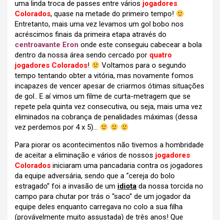
uma linda troca de passes entre vários
jogadores
Colorados
, quase na metade do primeiro tempo!
Entretanto, mais uma vez levamos um gol bobo nos
acréscimos finais da primeira etapa através do
centroavante Eron
onde este conseguiu cabecear a bola
dentro da nossa área sendo cercado por
quatro
jogadores Colorados
!
Voltamos para o segundo
tempo tentando obter a vitória, mas novamente fomos
incapazes de vencer apesar de criarmos ótimas situações
de gol.. E aí vimos um filme de curta-metragem que se
repete pela quinta vez consecutiva, ou seja, mais uma vez
eliminados na cobrança de penalidades máximas (dessa
vez perdemos por 4 x 5)…
Para piorar os acontecimentos não tivemos a hombridade
de aceitar a eliminação e vários de nossos
jogadores
Colorados
iniciaram uma pancadaria contra os jogadores
da equipe adversária, sendo que a “cereja do bolo
estragado” foi a invasão de um
idiota
da nossa torcida no
campo para chutar por trás o “saco” de um jogador da
equipe deles enquanto carregava no colo a sua filha
(provávelmente muito assustada) de três anos! Que