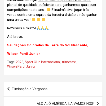
plantel de qualidade suficiente para ganharmos quaisquer
competições neste ano..
É inadmíssivel jogar três
vezes contra uma equipe da terceira divisão e não ganhar
uma única vez!
Rezemos e muito!
Até breve,
Saudações Coloradas da Terra do Sol Nascente,
Wilson Pardi Junior
Tags:
2023
,
Sport Club Internacional
,
trimestre
,
Wilson Pardi Junior
Navegação
Eliminação e Vergonha
de
Post
ALÔ ALÔ AMÉRICA, LÁ VAMOS NÓS!