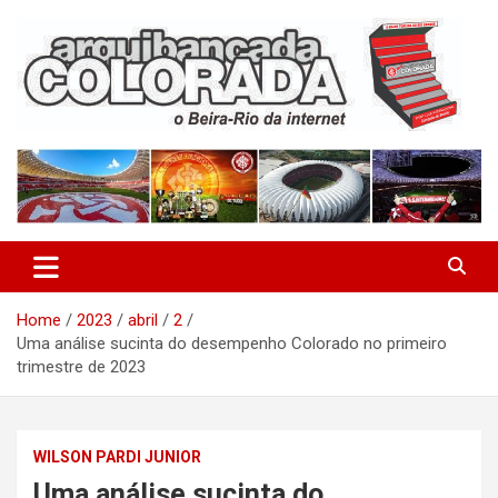
Skip
to
content
O Beira-Rio da Internet
Arquibancada Colorada
Home
2023
abril
2
Uma análise sucinta do desempenho Colorado no primeiro
trimestre de 2023
WILSON PARDI JUNIOR
Uma análise sucinta do