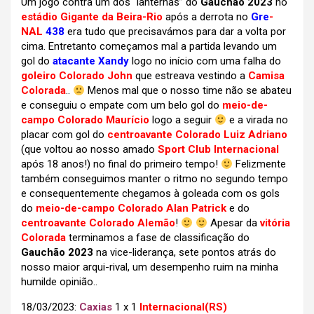
Um jogo contra um dos “lanternas” do
Gauchão 2023
no
estádio Gigante da Beira-Rio
após a derrota no
Gre
-
NAL
438
era tudo que precisavámos para dar a volta por
cima. Entretanto começamos mal a partida levando um
gol do
atacante Xandy
logo no início com uma falha do
goleiro Colorado John
que estreava vestindo a
Camisa
Colorada
..
Menos mal que o nosso time não se abateu
e conseguiu o empate com um belo gol do
meio-de-
campo Colorado Maurício
logo a seguir
e a virada no
placar com gol do
centroavante Colorado Luiz Adriano
(que voltou ao nosso amado
Sport Club Internacional
após 18 anos!) no final do primeiro tempo!
Felizmente
também conseguimos manter o ritmo no segundo tempo
e consequentemente chegamos à goleada com os gols
do
meio-de-campo Colorado Alan Patrick
e do
centroavante Colorado Alemão
!
Apesar da
vitória
Colorada
terminamos a fase de classificação do
Gauchão 2023
na vice-liderança, sete pontos atrás do
nosso maior arqui-rival, um desempenho ruim na minha
humilde opinião..
18/03/2023:
Caxias
1 x 1
Internacional(RS)