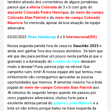
também através dos comentários de alguns jornalistas,
parece que a
vitória Colorada
de 3 x 0 com gols do
atacante Colorado Pedro Henrique
, do
meio-de-campo
Colorado Alan Patrick
e do
meio-de-campo Colorado
Maurício
foi merecida, apesar da boa atuação da equipe
adversária.
05/02/2023:
Novo Hamburgo
0 x 0
Internacional(RS)
Nossa segunda partida fora de casa no
Gauchão 2023
e
ainda sem ganhar fora dos nossos domínios.. Se bem que
até que deu para perdoar um pouco nesta partida já que o
gramado e a iluminação do
estádio do Vale
deixaram
muito a desejar! Puxa, parecia jogo na várzea! Que
campinho ruim, tchê! A nossa equipe até que tentou, mas
infelizmente não conseguimos aproveitar as poucas
oportunidades que tivemos. A lamentar mesmo foi a linda
jogada do
meio-de-campo Colorado Alan Patrick
aos
46 minutos do segundo tempo quando ele passou por
cinco jogadores adversários, chutou forte para a
excelente defesa parcial do
goleiro
Lucas Maticoli
e a
bola só não entrou porque bateu na trave esquerda da