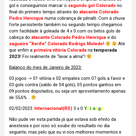
gol e conseguimos marcar o
segundo gol Colorado
no
final do primeiro tempo através do
atacante Colorado
Pedro Henrique
numa cobrança de pênalti. Com a chuva
forte persistente também no segundo tempo chegamos
com facilidade à goleada de 4 x 0 com os belos gols de
cabeça do
atacante Colorado Pedro Henrique
e do
zagueiro “Xerife” Colorado Rodrigo Moledo
!
Até
que enfim a
primeira vitória Colorada
na
temporada
2023
! Foi realmente de “lavar a alma”!
Balanço do mes de Janeiro de 2023:
03 jogos -> 01 vitória e 02 empates com 07 gols a favor e
03 gols contra (saldo de 04 gols), 05 pontos ganhos em
09 pontos disputados, ou seja um aproveitamento apenas
de 55,6% ..
02/02/2023:
Internacional(RS)
3 x 0
Y
p
i
r
a
n
g
a
Não pude ver esta partida já que estava sob efeito da
anestesia e por isso só soube do resultado no dia
seguinte, mas pelo que eu vi nos melhores momentos e