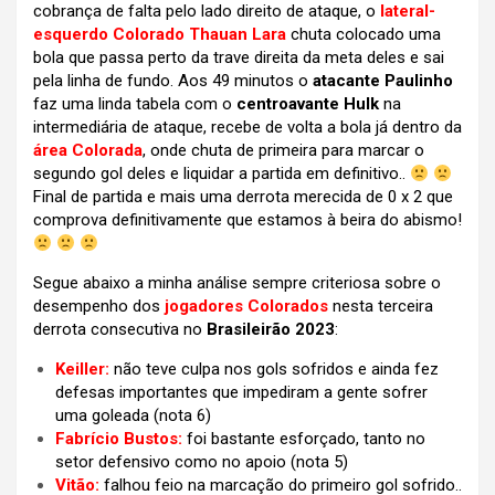
cobrança de falta pelo lado direito de ataque, o
lateral-
esquerdo Colorado Thauan Lara
chuta colocado uma
bola que passa perto da trave direita da meta deles e sai
pela linha de fundo. Aos 49 minutos o
atacante Paulinho
faz uma linda tabela com o
centroavante Hulk
na
intermediária de ataque, recebe de volta a bola já dentro da
área Colorada
, onde chuta de primeira para marcar o
segundo gol deles e liquidar a partida em definitivo..
Final de partida e mais uma derrota merecida de 0 x 2 que
comprova definitivamente que estamos à beira do abismo!
Segue abaixo a minha análise sempre criteriosa sobre o
desempenho dos
jogadores Colorados
nesta terceira
derrota consecutiva no
Brasileirão 2023
:
Keiller:
não teve culpa nos gols sofridos e ainda fez
defesas importantes que impediram a gente sofrer
uma goleada
(nota 6)
Fabrício Bustos:
foi bastante esforçado, tanto no
setor defensivo como no apoio
(nota 5)
Vitão:
falhou feio na marcação do primeiro gol sofrido..