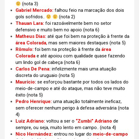
(nota 3)
Gabriel Mercado:
falhou feio na marcação dos dois
gols sofridos..
(nota 2)
Thauan Lara:
foi razoávelmente bem no setor
defensivo e muito bem no apoio (nota 6)
Matheus Dias:
até que foi bem na proteção à frente da
área Colorada
, mas sem maiores destaques (nota 5)
Rômulo:
foi bem na proteção à frente da
área
Colorada
e até apoiou com qualidade quase fazendo
um lindo gol de cabeça (nota 6)
Carlos De Pena:
infelizmente mais uma atuação
discreta do uruguaio
(nota 5)
Maurício:
se esforçou bastante por todos os lados do
meio-de-campo e até do ataque, mas não teve muito
êxito
(nota 5)
Pedro Henrique:
uma atuação totalmente ineficaz,
sem oferecer nenhum perigo à defesa adversária
(nota
4)
Luiz Adriano:
voltou a ser o
“Zumbi” Adriano
de
sempre, ou seja, muito lento em campo.. (nota 4)
Nico Hernández:
entrou no lugar do
meio-de-campo