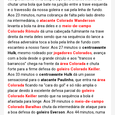
chutar uma bola que bate na junção entre a trave esquerda
e o travessão da nossa goleira e sai pela linha de fundo.
Aos 23 minutos, numa cobrança de falta pelo lado direito
na intermediária, o
atacante Colorado Wanderson
levanta a bola na área deles e o
meio-de-campo
Colorado Rômulo
dá uma cabeçada fulminante na trave
direita da meta deles sendo que na sequência do lance a
defesa adversária toca a bola pela linha de fundo com
escanteio a nosso favor. Aos 27 minutos o
centroavante
Hulk
, mesmo rodeado por
jogadores Colorados
, avança
com a bola desde o grande círculo e aos “trancos e
barrancos” chega na frente da
área Colorada
e chuta
forte para a firme defesa do
goleiro Colorado Keiller
.
Aos 33 minutos o
centroavante Hulk
dá um passe
sensacional para o
atacante Paulinho
, que entra na
área
Colorada
ficando na “cara do gol” e só não amplia o
placar devido à excelente defesa parcial do
goleiro
Colorado Keiller
sendo que na sequência a bola é
afastada para longe. Aos 39 minutos o
meio-de-campo
Colorado Baralhas
chuta da intermediária de ataque para
a boa defesa do
goleiro Everson
. Aos 44 minutos, numa