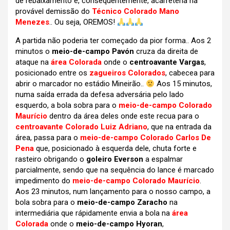
de rebaixamento e, consequentemente, acarreteria na
provável demissão do
Técnico Colorado Mano
Menezes
.. Ou seja, OREMOS!
A partida não poderia ter começado da pior forma.. Aos 2
minutos o
meio-de-campo Pavón
cruza da direita de
ataque na
área Colorada
onde o
centroavante Vargas
,
posicionado entre os
zagueiros Colorados
, cabecea para
abrir o marcador no estádio Mineirão..
Aos 15 minutos,
numa saída errada da defesa adversária pelo lado
esquerdo, a bola sobra para o
meio-de-campo Colorado
Maurício
dentro da área deles onde este recua para o
centroavante Colorado Luiz Adriano
, que na entrada da
área, passa para o
meio-de-campo Colorado Carlos De
Pena
que, posicionado à esquerda dele, chuta forte e
rasteiro obrigando o
goleiro Everson
a espalmar
parcialmente, sendo que na sequência do lance é marcado
impedimento do
meio-de-campo Colorado Maurício
.
Aos 23 minutos, num lançamento para o nosso campo, a
bola sobra para o
meio-de-campo Zaracho
na
intermediária que rápidamente envia a bola na
área
Colorada
onde o
meio-de-campo Hyoran
,