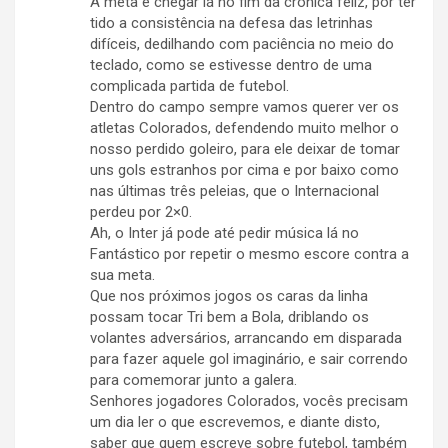
A meta é chegar lá no fim da crônica feliz, por ter
tido a consistência na defesa das letrinhas
difíceis, dedilhando com paciência no meio do
teclado, como se estivesse dentro de uma
complicada partida de futebol.
Dentro do campo sempre vamos querer ver os
atletas Colorados, defendendo muito melhor o
nosso perdido goleiro, para ele deixar de tomar
uns gols estranhos por cima e por baixo como
nas últimas três peleias, que o Internacional
perdeu por 2×0.
Ah, o Inter já pode até pedir música lá no
Fantástico por repetir o mesmo escore contra a
sua meta.
Que nos próximos jogos os caras da linha
possam tocar Tri bem a Bola, driblando os
volantes adversários, arrancando em disparada
para fazer aquele gol imaginário, e sair correndo
para comemorar junto a galera.
Senhores jogadores Colorados, vocês precisam
um dia ler o que escrevemos, e diante disto,
saber que quem escreve sobre futebol, também