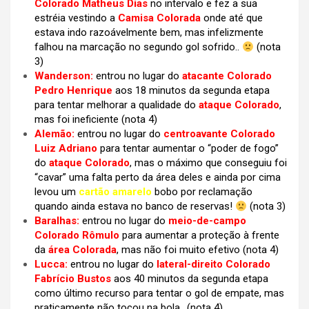
Colorado Matheus Dias
no intervalo e fez a sua
estréia vestindo a
Camisa Colorada
onde até que
estava indo razoávelmente bem, mas infelizmente
falhou na marcação no segundo gol sofrido..
(nota
3)
Wanderson:
entrou no lugar do
atacante Colorado
Pedro Henrique
aos 18 minutos da segunda etapa
para tentar melhorar a qualidade do
ataque Colorado
,
mas foi ineficiente (nota 4)
Alemão:
entrou no lugar do
centroavante Colorado
Luiz Adriano
para tentar aumentar o “poder de fogo”
do
ataque Colorado
, mas o máximo que conseguiu foi
“cavar” uma falta perto da área deles e ainda por cima
levou um
cartão amarelo
bobo por reclamação
quando ainda estava no banco de reservas!
(nota 3)
Baralhas:
entrou no lugar do
meio-de-campo
Colorado Rômulo
para aumentar a proteção à frente
da
área Colorada
, mas não foi muito efetivo (nota 4)
Lucca:
entrou no lugar do
lateral-direito Colorado
Fabrício Bustos
aos 40 minutos da segunda etapa
como último recurso para tentar o gol de empate, mas
praticamente não tocou na bola.. (nota 4)