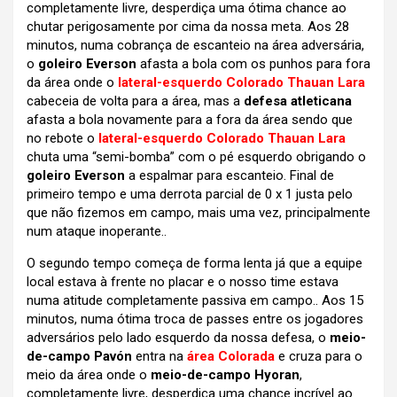
completamente livre, desperdiça uma ótima chance ao
chutar perigosamente por cima da nossa meta. Aos 28
minutos, numa cobrança de escanteio na área adversária,
o
goleiro Everson
afasta a bola com os punhos para fora
da área onde o
lateral-esquerdo Colorado Thauan Lara
cabeceia de volta para a área, mas a
defesa atleticana
afasta a bola novamente para a fora da área sendo que
no rebote o
lateral-esquerdo Colorado Thauan Lara
chuta uma “semi-bomba” com o pé esquerdo obrigando o
goleiro Everson
a espalmar para escanteio. Final de
primeiro tempo e uma derrota parcial de 0 x 1 justa pelo
que não fizemos em campo, mais uma vez, principalmente
num ataque inoperante..
O segundo tempo começa de forma lenta já que a equipe
local estava à frente no placar e o nosso time estava
numa atitude completamente passiva em campo.. Aos 15
minutos, numa ótima troca de passes entre os jogadores
adversários pelo lado esquerdo da nossa defesa, o
meio-
de-campo Pavón
entra na
área Colorada
e cruza para o
meio da área onde o
meio-de-campo Hyoran
,
completamente livre, desperdiça uma chance incrível ao