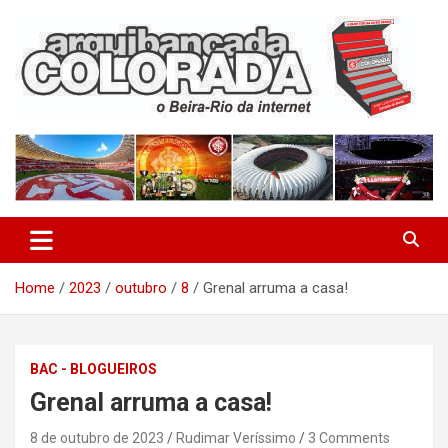
Skip
to
content
O Beira-Rio da Internet
Arquibancada Colorada
Home
2023
outubro
8
Grenal arruma a casa!
BAC - BLOGUEIROS
Grenal arruma a casa!
8 de outubro de 2023
Rudimar Veríssimo
3 Comments