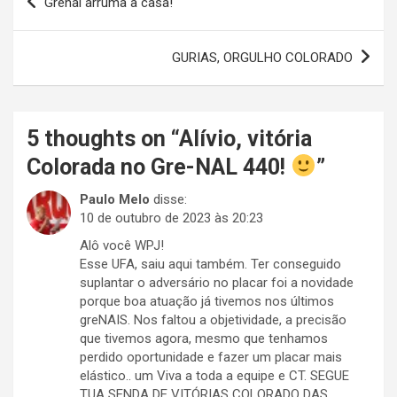
Grenal arruma a casa!
de
Post
GURIAS, ORGULHO COLORADO
5 thoughts on “
Alívio, vitória
Colorada no Gre-NAL 440!
”
Paulo Melo
disse:
10 de outubro de 2023 às 20:23
Alô você WPJ!
Esse UFA, saiu aqui também. Ter conseguido
suplantar o adversário no placar foi a novidade
porque boa atuação já tivemos nos últimos
greNAIS. Nos faltou a objetividade, a precisão
que tivemos agora, mesmo que tenhamos
perdido oportunidade e fazer um placar mais
elástico.. um Viva a toda a equipe e CT. SEGUE
TUA SENDA DE VITÓRIAS COLORADO DAS