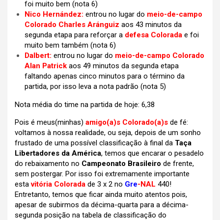
foi muito bem (nota 6)
Nico Hernández:
entrou no lugar do
meio-de-campo
Colorado Charles Aránguiz
aos 43 minutos da
segunda etapa para reforçar a
defesa Colorada
e foi
muito bem também (nota 6)
Dalbert:
entrou no lugar do
meio-de-campo Colorado
Alan Patrick
aos 49 minutos da segunda etapa
faltando apenas cinco minutos para o término da
partida, por isso leva a nota padrão (nota 5)
Nota média do time na partida de hoje: 6,38
Pois é meus(minhas)
amigo(a)s
Colorado(a)s
de fé:
voltamos à nossa realidade, ou seja, depois de um sonho
frustado de uma possível classificação à final da
Taça
Libertadores da América
, temos que encarar o pesadelo
do rebaixamento no
Campeonato Brasileiro
de frente,
sem postergar. Por isso foi extremamente importante
esta
vitória Colorada
de 3 x 2 no
Gre
-NAL
440!
Entretanto, temos que ficar ainda muito atentos pois,
apesar de subirmos da décima-quarta para a décima-
segunda posição na tabela de classificação do