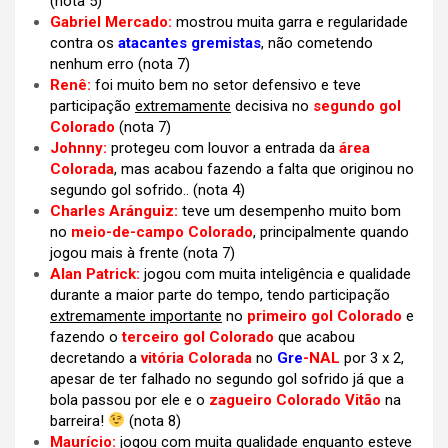
(nota 5)
Gabriel Mercado:
mostrou muita garra e regularidade
contra os
atacantes gremistas
, não cometendo
nenhum erro (nota 7)
Renê:
foi muito bem no setor defensivo e teve
participação
extremamente
decisiva no
segundo gol
Colorado
(nota 7)
Johnny:
protegeu com louvor a entrada da
área
Colorada
, mas acabou fazendo a falta que originou no
segundo gol sofrido.. (nota 4)
Charles Aránguiz:
teve um desempenho muito bom
no
meio-de-campo Colorado
, principalmente quando
jogou mais à frente
(nota 7)
Alan Patrick:
jogou com muita inteligência e qualidade
durante a maior parte do tempo, tendo participação
extremamente importante
no
primeiro gol Colorado
e
fazendo o
terceiro gol Colorado
que acabou
decretando a
vitória Colorada
no
Gre
-NAL
por 3 x 2,
apesar de ter falhado no segundo gol sofrido já que a
bola passou por ele e o
zagueiro Colorado Vitão
na
barreira!
(nota 8)
Maurício:
jogou com muita qualidade enquanto esteve