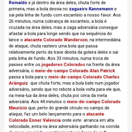
Reinaldo
e já dentro da área deles, chuta forte de
primeira, mas a bola desvia no
zagueiro Kannemann
e
sai pela linha de fundo com escanteio a nosso favor. Aos
26 minutos, numa cobrança de escanteio, a bola é
cruzada na área deles, mas a zaga adversária consegue
afastar a bola para longe sendo que na sequência do
lance o
atacante Colorado Wanderson
, na intermediária
de ataque, chuta rasteiro uma bola que passa
relativamente perto da trave direita da goleira deles e sai
pela linha de fundo. Aos 33 minutos, numa troca de
passes entre os
jogadores Colorados
na frente da área
adversária, o
meio-de-campo Colorado Alan Patrick
passa a bola para o
meio-de-campo Colorado Charles
Aránguiz
que chuta forte, mas a bola bate num jogador
adversário, sendo que no rebote a bola volta para ele que,
na meia-lua da área deles, chuta por cima da meta
adversária. Aos 44 minutos o
meio-de-campo Colorado
Maurício
que, perto do grande círculo no campo de
ataque, faz um belo lançamento para o
atacante
Colorado Enner Valencia
onde este arranca em alta
velocidade, entra na área adversária ganhando na corrida