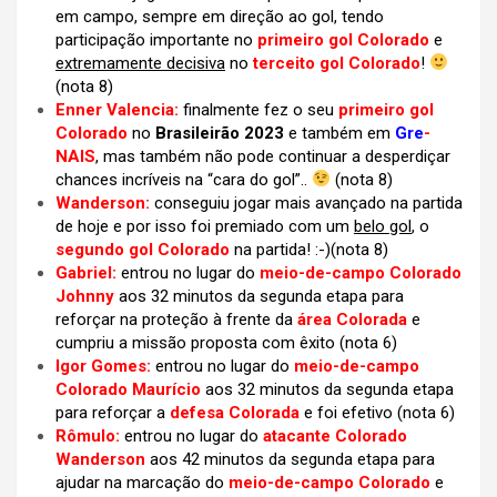
em campo, sempre em direção ao gol, tendo
participação importante no
primeiro gol Colorado
e
extremamente decisiva
no
terceito gol Colorado
!
(nota 8)
Enner Valencia:
finalmente fez o seu
primeiro gol
Colorado
no
Brasileirão 2023
e também em
Gre
-
NAIS
, mas também não pode continuar a desperdiçar
chances incríveis na “cara do gol”..
(nota 8)
Wanderson:
conseguiu jogar mais avançado na partida
de hoje e por isso foi premiado com um
belo gol
, o
segundo gol Colorado
na partida! :-)(nota 8)
Gabriel:
entrou no lugar do
meio-de-campo Colorado
Johnny
aos 32 minutos da segunda etapa
para
reforçar na proteção à frente da
área Colorada
e
cumpriu a missão proposta com êxito (nota 6)
Igor Gomes:
entrou no lugar do
meio-de-campo
Colorado Maurício
aos 32 minutos da segunda etapa
para reforçar a
defesa Colorada
e foi efetivo (nota 6)
Rômulo:
entrou no lugar do
atacante Colorado
Wanderson
aos 42 minutos da segunda etapa para
ajudar na marcação do
meio-de-campo Colorado
e