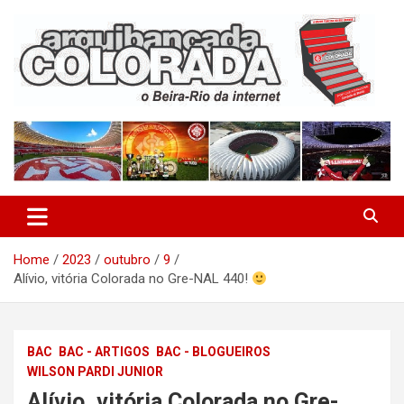
Skip
to
content
O Beira-Rio da Internet
Arquibancada Colorada
Home
2023
outubro
9
Alívio, vitória Colorada no Gre-NAL 440!
BAC
BAC - ARTIGOS
BAC - BLOGUEIROS
WILSON PARDI JUNIOR
Alívio, vitória Colorada no Gre-