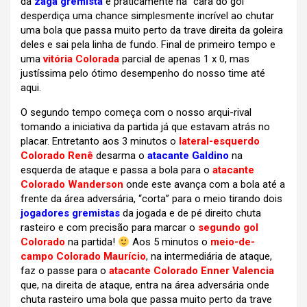
da
zaga gremista
e praticamente na “cara do gol”
desperdiça uma chance simplesmente incrível ao chutar
uma bola que passa muito perto da trave direita da goleira
deles e sai pela linha de fundo. Final de primeiro tempo e
uma
vitória Colorada
parcial de apenas 1 x 0, mas
justíssima pelo ótimo desempenho do nosso time até
aqui.
O segundo tempo começa com o nosso arqui-rival
tomando a iniciativa da partida já que estavam atrás no
placar. Entretanto aos 3 minutos o
lateral-esquerdo
Colorado Renê
desarma o
atacante Galdino
na
esquerda de ataque e passa a bola para o
atacante
Colorado Wanderson
onde este avança com a bola até a
frente da área adversária, “corta” para o meio tirando dois
jogadores gremistas
da jogada e de pé direito chuta
rasteiro e com precisão para marcar o
segundo gol
Colorado
na partida!
Aos 5 minutos o
meio-de-
campo Colorado Maurício
, na intermediária de ataque,
faz o passe para o
atacante Colorado Enner Valencia
que, na direita de ataque, entra na área adversária onde
chuta rasteiro uma bola que passa muito perto da trave