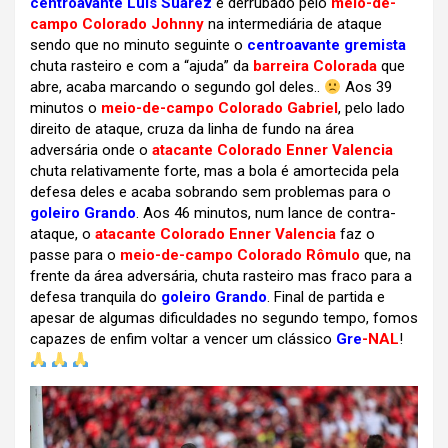
centroavante Luís Suarez
é derrubado pelo
meio-de-
campo Colorado Johnny
na intermediária de ataque
sendo que no minuto seguinte o
centroavante gremista
chuta rasteiro e com a “ajuda” da
barreira Colorada
que
abre, acaba marcando o segundo gol deles..
Aos 39
minutos o
meio-de-campo Colorado Gabriel
, pelo lado
direito de ataque, cruza da linha de fundo na área
adversária onde o
atacante Colorado Enner Valencia
chuta relativamente forte, mas a bola é amortecida pela
defesa deles e acaba sobrando sem problemas para o
goleiro Grando
. Aos 46 minutos, num lance de contra-
ataque, o
atacante Colorado Enner Valencia
faz o
passe para o
meio-de-campo Colorado Rômulo
que, na
frente da área adversária, chuta rasteiro mas fraco para a
defesa tranquila do
goleiro Grando
. Final de partida e
apesar de algumas dificuldades no segundo tempo, fomos
capazes de enfim voltar a vencer um clássico
Gre
-NAL
!