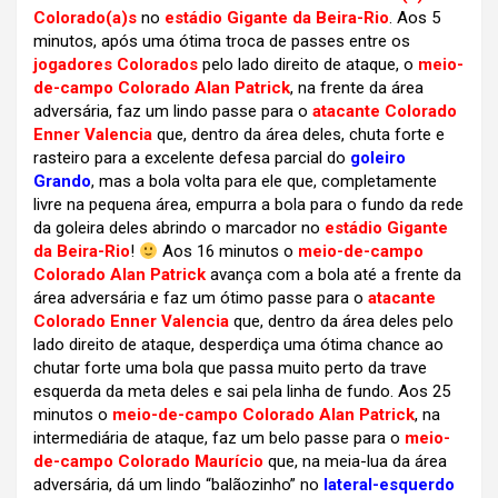
Colorado(a)s
no
estádio Gigante da Beira-Rio
. Aos 5
minutos, após uma ótima troca de passes entre os
jogadores Colorados
pelo lado direito de ataque, o
meio-
de-campo Colorado Alan Patrick
, na frente da área
adversária, faz um lindo passe para o
atacante Colorado
Enner Valencia
que, dentro da área deles, chuta forte e
rasteiro para a excelente defesa parcial do
goleiro
Grando
, mas a bola volta para ele que, completamente
livre na pequena área, empurra a bola para o fundo da rede
da goleira deles abrindo o marcador no
estádio Gigante
da Beira-Rio
!
Aos 16 minutos o
meio-de-campo
Colorado Alan Patrick
avança com a bola até a frente da
área adversária e faz um ótimo passe para o
atacante
Colorado Enner Valencia
que, dentro da área deles pelo
lado direito de ataque, desperdiça uma ótima chance ao
chutar forte uma bola que passa muito perto da trave
esquerda da meta deles e sai pela linha de fundo. Aos 25
minutos o
meio-de-campo Colorado Alan Patrick
, na
intermediária de ataque, faz um belo passe para o
meio-
de-campo Colorado Maurício
que, na meia-lua da área
adversária, dá um lindo “balãozinho” no
lateral-esquerdo