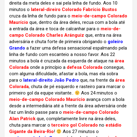
direita da meta deles e sai pela linha de fundo. Aos 10
minutos o
lateral-direiro Colorado Fabrício Bustos
cruza da linha de fundo para o
meio-de-campo Colorado
Maurício
que, dentro da área deles, recua com a bola até
a entrada da área e toca de calcanhar para o
meio-de-
campo Colorado Charles Aránguiz
que, entra na área
adversária e chuta forte de primeira obrigando o
goleiro
Grando
a fazer uma defesa sensacional espalmando pela
linha de fundo com escanteio a nosso favor. Aos 22
minutos a bola é cruzada da esquerda de ataque na
área
Colorada
onde a princípio a
defesa Colorada
consegue,
com alguma dificuldade, afastar a bola, mas ela sobra
para o
lateral-direito João Pedro
que, na frente da
área
Colorada
, chuta de pé esquerdo e rasteiro para marcar o
primeiro gol da equipe visitante..
Aos 24 minutos o
meio-de-campo Colorado Maurício
avança com a bola
desde a intermediária até a frente da área adversária onde
faz um lindo passe para o
meio-de-campo Colorado
Alan Patrick
que, completamente livre na área deles,
chuta para marcar o
terceiro gol Colorado
no
estádio
Gigante da Beira-Rio
!
Aos 27 minutos o