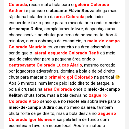
Colorada
, recua mal a bola para o
goleiro Colorado
Anthoni
e por isso o
atacante Flávio Souza
chega mais
rápido na bola dentro da
área Colorada
pelo lado
esquerdo e faz o passe para o meio da área onde o
meio-
de-campo Didira
, completamente livre, desperdiça uma
chance incrível ao chutar por cima da nossa meta. Aos 4
minutos, numa cobrança de escanteio, o
meio-de-campo
Colorado Maurício
cruza rasteiro na área adversária
sendo que o
lateral-esquerdo Colorado Renê
dá meio
que de calcanhar para a pequena área onde o
centroavante Colorado Lucas Alario
, mesmo cercado
por jogadores adversários, domina a bola e de pé direito
chuta para marcar o
primeiro gol Colorado
na partida!
Aos 6 minutos, num lance pelo lado direito de ataque, a
bola é cruzada na
área Colorada
onde o
meio-de-campo
Keliton
chuta forte, mas a bola desvia no
zagueiro
Colorado Vitão
sendo que no rebote ela sobra livre para o
meio-de-campo Didira
que, no meio da área, também
chuta forte de pé direito, mas a bola desvia no
zagueiro
Colorado Igor Gomes
e sai pela linha de fundo com
escanteio a favor da equipe local. Aos 9 minutos o