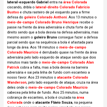
lateral-esquerdo Gabriel
entra na
área Colorada
ciscando, dribla o
lateral-direito Colorado Fabrício
Bustos
e chuta rasteiro de pé esquerdo para a firme
defesa do
goleiro Colorado Anthoni
. Aos 13 minutos o
meio-de-campo Colorado Bruno Henrique
recebe o
passe na frente da área adversária e chuta forte de pé
direito sendo que a bola desvia na defesa adversária, mas
mesmo assim o
goleiro Bruno
consegue fazer a defesa
parcial sendo que na sequência a bola é afastada para
longe da área. Aos 18 minutos o
meio-de-campo
Colorado Maurício
é derrubado quase na frente da área
adversária pelo lado esquerdo de ataque sendo que dois
minutos mais tarde o
meio-de-campo Colorado Alan
Patrick
cobra a falta, mas a bola desvia na barreira
adversária e sai pela linha de fundo com escanteio a
nosso favor. Aos 23 minutos o
atacante Colorado
Wanderson
, pelo lado esquerdo de ataque, cruza na área
deles onde o
meio-de-campo Colorado Maurício
cabecea pela linha de fundo. Aos 25 minutos, numa
cobrança de escanteio, a bola é cruzada na
área
Colorada
onde o
atacante Flávio Souza
, na pequena