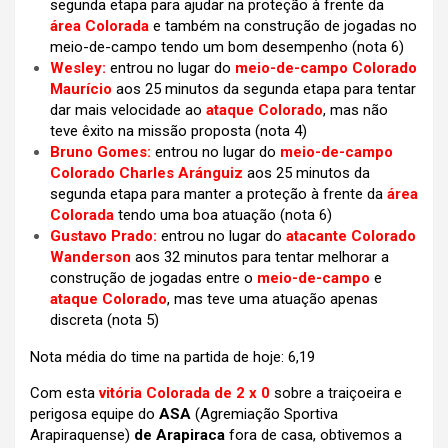
segunda etapa para ajudar na proteção à frente da
área Colorada
e também na construção de jogadas no
meio-de-campo tendo um bom desempenho (nota 6)
Wesley:
entrou no lugar do
meio-de-campo Colorado
Maurício
aos 25 minutos da segunda etapa para tentar
dar mais velocidade ao
ataque Colorado
, mas não
teve êxito na missão proposta (nota 4)
Bruno Gomes:
entrou no lugar do
meio-de-campo
Colorado Charles Aránguiz
aos 25 minutos da
segunda etapa para manter a proteção à frente da
área
Colorada
tendo uma boa atuação (nota 6)
Gustavo Prado:
entrou no lugar do
atacante Colorado
Wanderson
aos 32 minutos para tentar melhorar a
construção de jogadas entre o
meio-de-campo
e
ataque Colorado
, mas teve uma atuação apenas
discreta (nota 5)
Nota média do time na partida de hoje: 6,19
Com esta
vitória Colorada de 2 x 0
sobre a traiçoeira e
perigosa equipe do
ASA
(Agremiação Sportiva
Arapiraquense)
de Arapiraca
fora de casa, obtivemos a