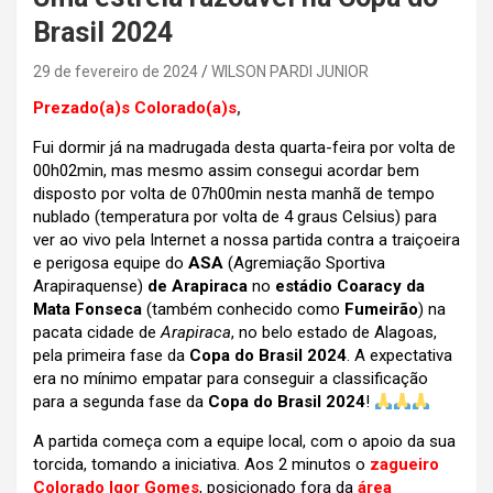
Brasil 2024
29 de fevereiro de 2024
WILSON PARDI JUNIOR
Prezado(a)s Colorado(a)s
,
Fui dormir já na madrugada desta quarta-feira por volta de
00h02min, mas mesmo assim consegui acordar bem
disposto por volta de 07h00min nesta manhã de tempo
nublado (temperatura por volta de 4 graus Celsius) para
ver ao vivo pela Internet a nossa partida contra a traiçoeira
e perigosa equipe do
ASA
(Agremiação Sportiva
Arapiraquense)
de Arapiraca
no
estádio Coaracy da
Mata Fonseca
(também conhecido como
Fumeirão
) na
pacata cidade de
Arapiraca
, no belo estado de Alagoas,
pela primeira fase da
Copa do Brasil 2024
. A expectativa
era no mínimo empatar para conseguir a classificação
para a segunda fase da
Copa do Brasil 2024
!
A partida começa com a equipe local, com o apoio da sua
torcida, tomando a iniciativa. Aos 2 minutos o
zagueiro
Colorado Igor Gomes
, posicionado fora da
área