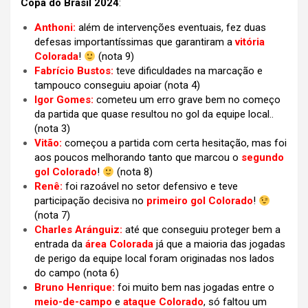
Copa do Brasil 2024
:
Anthoni:
além de intervenções eventuais, fez duas
defesas importantíssimas que garantiram a
vitória
Colorada
!
(nota 9)
Fabrício Bustos:
teve dificuldades na marcação e
tampouco conseguiu apoiar (nota 4)
Igor Gomes:
cometeu um erro grave bem no começo
da partida que quase resultou no gol da equipe local..
(nota 3)
Vitão:
começou a partida com certa hesitação, mas foi
aos poucos melhorando tanto que marcou o
segundo
gol Colorado
!
(nota 8)
Renê:
foi razoável no setor defensivo e teve
participação decisiva no
primeiro gol Colorado
!
(nota 7)
Charles Aránguiz:
até que conseguiu proteger bem a
entrada da
área Colorada
já que a maioria das jogadas
de perigo da equipe local foram originadas nos lados
do campo
(nota 6)
Bruno Henrique:
foi muito bem nas jogadas entre o
meio-de-campo
e
ataque Colorado
, só faltou um