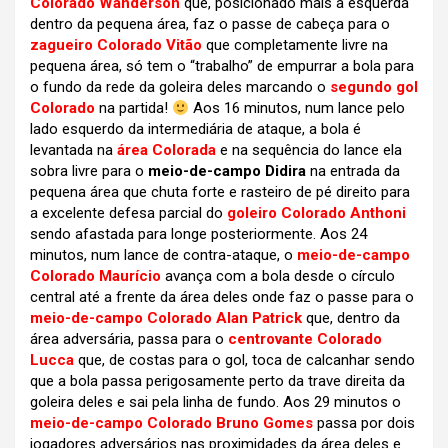
Colorado Wanderson
que, posicionado mais à esquerda
dentro da pequena área, faz o passe de cabeça para o
zagueiro Colorado Vitão
que completamente livre na
pequena área, só tem o “trabalho” de empurrar a bola para
o fundo da rede da goleira deles marcando o
segundo gol
Colorado
na partida!
Aos 16 minutos, num lance pelo
lado esquerdo da intermediária de ataque, a bola é
levantada na
área Colorada
e na sequência do lance ela
sobra livre para o
meio-de-campo Didira
na entrada da
pequena área que chuta forte e rasteiro de pé direito para
a excelente defesa parcial do
goleiro Colorado Anthoni
sendo afastada para longe posteriormente. Aos 24
minutos, num lance de contra-ataque, o
meio-de-campo
Colorado Maurício
avança com a bola desde o círculo
central até a frente da área deles onde faz o passe para o
meio-de-campo Colorado Alan Patrick
que, dentro da
área adversária, passa para o
centrovante Colorado
Lucca
que, de costas para o gol, toca de calcanhar sendo
que a bola passa perigosamente perto da trave direita da
goleira deles e sai pela linha de fundo. Aos 29 minutos o
meio-de-campo Colorado Bruno Gomes
passa por dois
jogadores adversários nas proximidades da área deles e