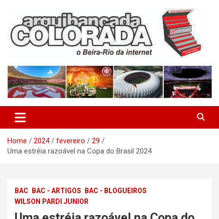
Skip
to
content
O Beira-Rio da Internet
Arquibancada Colorada
Home
2024
fevereiro
29
Uma estréia razoável na Copa do Brasil 2024
BAC
BAC - ARTIGOS
BAC - BLOGUEIROS
WILSON PARDI JUNIOR
Uma estréia razoável na Copa do