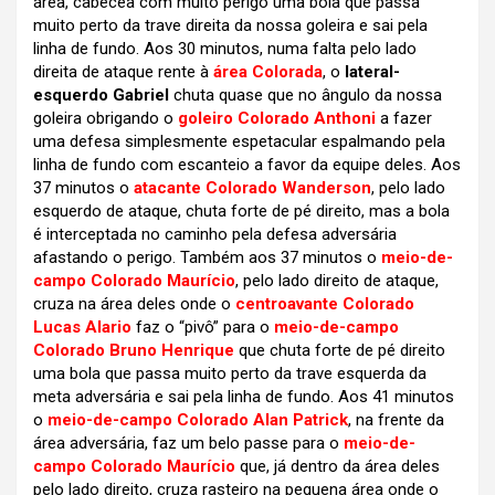
área, cabecea com muito perigo uma bola que passa
muito perto da trave direita da nossa goleira e sai pela
linha de fundo. Aos 30 minutos, numa falta pelo lado
direita de ataque rente à
área Colorada
, o
lateral-
esquerdo Gabriel
chuta quase que no ângulo da nossa
goleira obrigando o
goleiro Colorado Anthoni
a fazer
uma defesa simplesmente espetacular espalmando pela
linha de fundo com escanteio a favor da equipe deles. Aos
37 minutos o
atacante Colorado Wanderson
, pelo lado
esquerdo de ataque, chuta forte de pé direito, mas a bola
é interceptada no caminho pela defesa adversária
afastando o perigo. Também aos 37 minutos o
meio-de-
campo Colorado Maurício
, pelo lado direito de ataque,
cruza na área deles onde o
centroavante Colorado
Lucas Alario
faz o “pivô” para o
meio-de-campo
Colorado Bruno Henrique
que chuta forte de pé direito
uma bola que passa muito perto da trave esquerda da
meta adversária e sai pela linha de fundo. Aos 41 minutos
o
meio-de-campo Colorado Alan Patrick
, na frente da
área adversária, faz um belo passe para o
meio-de-
campo Colorado Maurício
que, já dentro da área deles
pelo lado direito, cruza rasteiro na pequena área onde o