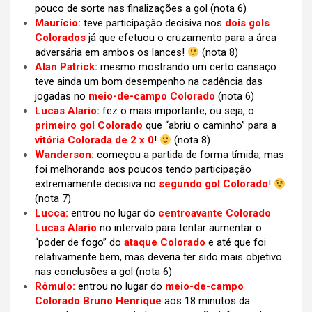
pouco de sorte nas finalizações a gol
(nota 6)
Maurício:
teve participação decisiva nos
dois gols
Colorados
já que efetuou o cruzamento para a área
adversária em ambos os lances!
(nota 8)
Alan Patrick:
mesmo mostrando um certo cansaço
teve ainda um bom desempenho na cadência das
jogadas no
meio-de-campo Colorado
(nota 6)
Lucas Alario:
fez o mais importante, ou seja, o
primeiro gol Colorado
que “abriu o caminho” para a
vitória Colorada de 2 x 0
!
(nota 8)
Wanderson:
começou a partida de forma tímida, mas
foi melhorando aos poucos tendo participação
extremamente decisiva no
segundo gol Colorado
!
(nota 7)
Lucca:
entrou no lugar do
centroavante Colorado
Lucas Alario
no intervalo para tentar aumentar o
“poder de fogo” do
ataque Colorado
e até que foi
relativamente bem, mas deveria ter sido mais objetivo
nas conclusões a gol (nota 6)
Rômulo:
entrou no lugar do
meio-de-campo
Colorado Bruno Henrique
aos 18 minutos da