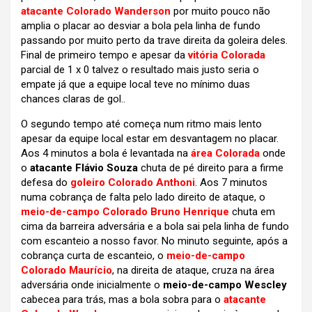
atacante Colorado Wanderson
por muito pouco não
amplia o placar ao desviar a bola pela linha de fundo
passando por muito perto da trave direita da goleira deles.
Final de primeiro tempo e apesar da
vitória Colorada
parcial de 1 x 0 talvez o resultado mais justo seria o
empate já que a equipe local teve no mínimo duas
chances claras de gol..
O segundo tempo até começa num ritmo mais lento
apesar da equipe local estar em desvantagem no placar.
Aos 4 minutos a bola é levantada na
área Colorada
onde
o
atacante Flávio Souza
chuta de pé direito para a firme
defesa do
goleiro Colorado Anthoni
. Aos 7 minutos
numa cobrança de falta pelo lado direito de ataque, o
meio-de-campo Colorado Bruno Henrique
chuta em
cima da barreira adversária e a bola sai pela linha de fundo
com escanteio a nosso favor. No minuto seguinte, após a
cobrança curta de escanteio, o
meio-de-campo
Colorado Maurício
, na direita de ataque, cruza na área
adversária onde inicialmente o
meio-de-campo Wescley
cabecea para trás, mas a bola sobra para o
atacante