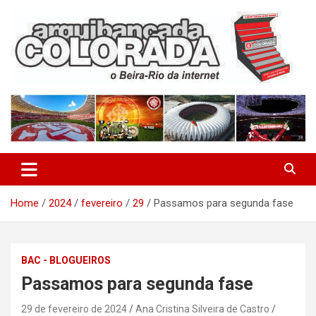
Skip
to
content
O Beira-Rio da Internet
Arquibancada Colorada
Home
2024
fevereiro
29
Passamos para segunda fase
BAC - BLOGUEIROS
Passamos para segunda fase
29 de fevereiro de 2024
Ana Cristina Silveira de Castro