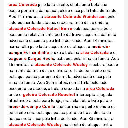
área Colorada
pelo lado direito, chuta uma bola que
passa por cima da nossa goleira e sai pela linha de fundo.
Aos 11 minutos, o
atacante Colorado Wanderson
, pelo
lado esquerdo de ataque, cruza na área deles onde o
atacante Colorado Rafael Borré
cabecea com a bola
passando relativamente perto da trave esquerda da meta
adversária e saindo pela linha de fundo. Aos 14 minutos,
numa falta pelo lado esquerdo de ataque, o
m
e
i
o-
d
e-
c
a
m
p
o
F
e
r
n
a
n
d
i
n
h
o
cruza a bola na
área Colorada
e o
z
a
g
u
e
i
r
o
K
a
i
q
u
e
R
o
c
h
a
cabecea pela linha de fundo. Aos
16 minutos o
atacante Colorado Wesley
recebe o passe
na frente da área deles e chuta forte de pé direito uma
bola que passa por cima da meta adversária e sai pela
linha de fundo. Aos 30 minutos, numa falta pelo lado
esquerdo de ataque, a bola é cruzada na
área Colorada
onde o
goleiro Colorado Rouchet
intercepta a jogada
afastando a bola para longe, mas ela sobra livre para o
m
e
i
o-
d
e-
c
a
m
p
o
C
u
e
l
l
o
que domina no peito e chuta de
pé direito uma bola que passa perto da trave direita da
nossa meta e sai pela linha de fundo. Aos 33 minutos o
atacante Colorado Wesley
, na direita de ataque, entra