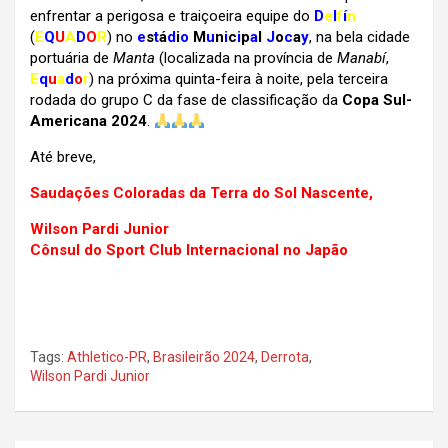
enfrentar a perigosa e traiçoeira equipe do
D
e
l
f
í
n
(
E
Q
U
A
D
O
R
)
no
e
s
t
á
d
i
o
M
u
n
i
c
i
p
a
l
J
o
c
a
y
, na bela cidade
portuária de
Manta
(localizada na província de
Manabí
,
E
q
u
a
d
o
r
) na próxima quinta-feira à noite, pela terceira
rodada do grupo C da fase de classificação da
Copa Sul-
Americana 2024
.
Até breve,
Saudações Coloradas da Terra do Sol Nascente,
Wilson Pardi Junior
Cônsul do Sport Club Internacional no Japão
Tags:
Athletico-PR
,
Brasileirão 2024
,
Derrota
,
Wilson Pardi Junior