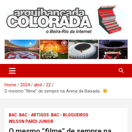
Skip
to
content
O Beira-Rio da Internet
Arquibancada Colorada
Home
2024
abril
22
O mesmo “filme” de sempre na Arena da Baixada..
BAC
BAC - ARTIGOS
BAC - BLOGUEIROS
WILSON PARDI JUNIOR
O mesmo “filme” de sempre na