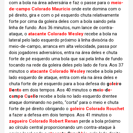
com a bola na área adversária e faz o passe para o
meio-
de-campo Colorado Maurício
onde este domina com o
pé direito, gira e com o pé esquerdo chuta relativamente
forte por cima da goleira deles com a bola saindo pela
linha de fundo. Aos 36 minutos, num lance de contra-
ataque, o
atacante Colorado Wesley
recebe a bola na
lateral pelo lado esquerdo próximo à linha divisória do
meio-de-campo, arranca em alta velocidade, passa por
dois jogadores adversários, entra na área deles e chuta
forte de pé esquerdo uma bola que sai pela linha de fundo
tocando na rede da goleira deles pelo lado de fora. Aos 37
minutos o
atacante Colorado Wesley
recebe a bola pelo
lado esquerdo de ataque, entra com ela na área deles e
chuta forte de pé esquerdo para a boa defesa do
g
o
l
e
i
r
o
B
e
n
t
o
em dois tempos. Aos 40 minutos o
m
e
i
o-
d
e-
c
a
m
p
o
C
u
e
l
l
o
recebe a bola no lado esquerdo drentee
ataque dominando no peito, “corta” para o meio e chuta
forte de pé direito obrigando o
goleiro Colorado Rouchet
a fazer a defesa em dois tempos. Aos 41 minutos o
zagueiro Colorado Robert Renan
perde a bola próximo
ao círculo central proporcionando um contra-ataque à