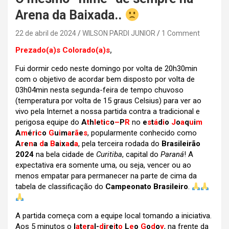
Arena da Baixada..
22 de abril de 2024
WILSON PARDI JUNIOR
1 Comment
Prezado(a)s Colorado(a)s
,
Fui dormir cedo neste domingo por volta de 20h30min
com o objetivo de acordar bem disposto por volta de
03h04min nesta segunda-feira de tempo chuvoso
(temperatura por volta de 15 graus Celsius) para ver ao
vivo pela Internet a nossa partida contra a tradicional e
perigosa equipe do
A
t
h
l
e
t
i
c
o
–
P
R
no
e
s
t
á
d
i
o
J
o
a
q
u
i
m
A
m
é
r
i
c
o
G
u
i
m
a
r
ã
e
s
, popularmente conhecido como
A
r
e
n
a
d
a
B
a
i
x
a
d
a
, pela terceira rodada do
Brasileirão
2024
na bela cidade de
Curitiba
, capital do
Paraná
! A
expectativa era somente uma, ou seja,
vencer ou ao
menos empatar para permanecer na parte de cima da
tabela de classificação do
Campeonato Brasileiro
.
A partida começa com a equipe local tomando a iniciativa.
Aos 5 minutos o
l
a
t
e
r
a
l-
d
i
r
e
i
t
o
L
e
o
G
o
d
o
y
, na frente da