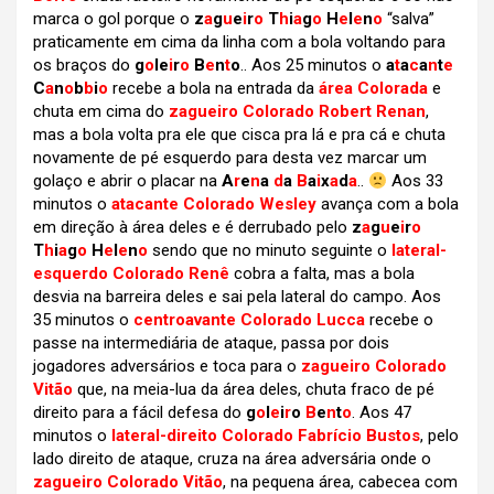
marca o gol porque o
z
a
g
u
e
i
r
o
T
h
i
a
g
o
H
e
l
e
n
o
“salva”
praticamente em cima da linha com a bola voltando para
os braços do
g
o
le
i
r
o
B
e
n
t
o
.. Aos 25 minutos o
a
t
a
c
a
n
t
e
C
a
n
o
b
b
i
o
recebe a bola na entrada da
área Colorada
e
chuta em cima do
zagueiro Colorado Robert Renan
,
mas a bola volta pra ele que cisca pra lá e pra cá e chuta
novamente de pé esquerdo para desta vez marcar um
golaço e abrir o placar na
A
r
e
n
a
d
a
B
a
i
x
a
d
a
..
Aos 33
minutos o
atacante Colorado Wesley
avança com a bola
em direção à área deles e é derrubado pelo
z
a
g
u
e
i
r
o
T
h
i
a
g
o
H
e
l
e
n
o
sendo que no minuto seguinte o
lateral-
esquerdo Colorado Renê
cobra a falta, mas a bola
desvia na barreira deles e sai pela lateral do campo. Aos
35 minutos o
centroavante Colorado Lucca
recebe o
passe na intermediária de ataque, passa por dois
jogadores adversários e toca para o
zagueiro Colorado
Vitão
que, na meia-lua da área deles, chuta fraco de pé
direito para a fácil defesa do
g
o
l
e
i
r
o
B
e
n
t
o
. Aos 47
minutos o
lateral-direito Colorado Fabrício Bustos
, pelo
lado direito de ataque, cruza na área adversária onde o
zagueiro Colorado Vitão
, na pequena área, cabecea com