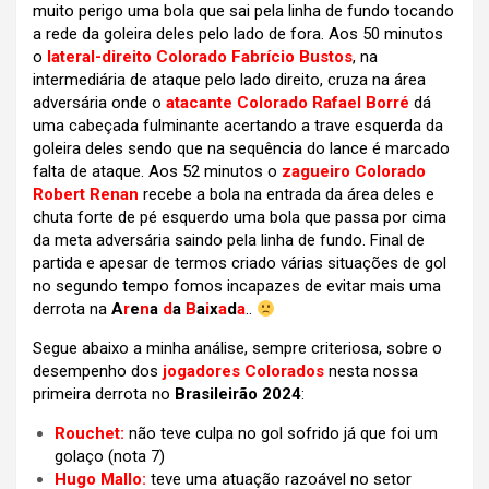
muito perigo uma bola que sai pela linha de fundo tocando
a rede da goleira deles pelo lado de fora. Aos 50 minutos
o
lateral-direito Colorado Fabrício Bustos
, na
intermediária de ataque pelo lado direito, cruza na área
adversária onde o
atacante Colorado Rafael Borré
dá
uma cabeçada fulminante acertando a trave esquerda da
goleira deles sendo que na sequência do lance é marcado
falta de ataque. Aos 52 minutos o
zagueiro Colorado
Robert Renan
recebe a bola na entrada da área deles e
chuta forte de pé esquerdo uma bola que passa por cima
da meta adversária saindo pela linha de fundo. Final de
partida e apesar de termos criado várias situações de gol
no segundo tempo fomos incapazes de evitar mais uma
derrota na
A
r
e
n
a
d
a
B
a
i
x
a
d
a
..
Segue abaixo a minha análise, sempre criteriosa, sobre o
desempenho dos
jogadores Colorados
nesta nossa
primeira derrota no
Brasileirão 2024
:
Rouchet:
não teve culpa no gol sofrido já que foi um
golaço (nota 7)
Hugo Mallo:
teve uma atuação razoável no setor