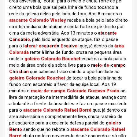
área adversária, “corta” para o meio e chuta forte de pé
direito uma bola que sai pela linha de fundo tocando a
rede da goleira deles pelo lado de fora. Aos 8 minutos o
atacante Colorado Wesley
recebe a bola pelo lado direito
da intermediária de ataque e chuta forte de pé direito por
cima da meta adversária. Aos 13 minutos o
a
t
a
c
a
n
t
e
C
a
n
o
b
b
i
o
, pelo lado esquerdo de ataque, faz o passe
para o
l
a
t
e
r
a
l-
e
s
q
u
e
r
d
o
E
s
q
u
i
v
e
l
que, já dentro da
área
Colorada
rente à linha de fundo, cruza na pequena área
onde o
goleiro Colorado Rouchet
espalma a bola para o
meio da área onde ela sobra livre para o
m
e
i
o-
d
e-
c
a
m
p
o
C
h
r
i
s
t
i
a
n
que cabecea fraco dando a oportunidade ao
goleiro Colorado Rouchet
de tocar a bola pela linha de
fundo com escanteio a favor da equipe local. Aos 19
minutos o
meio-de-campo Colorado Gustavo Prado
se
livra da marcação na intermediária de ataque, avança com
a bola até a frente da área deles e faz um passe excelente
para o
atacante Colorado Rafael Borré
que, já dentro da
área adversária e completamente livre, chuta rasteiro de
pé esquerdo para a excelente defesa parcial do
g
o
l
e
i
r
o
B
e
n
t
o
sendo que no rebote o
atacante Colorado Rafael
Borré
chuta rasteiro novamente de pé esquerdo e só não