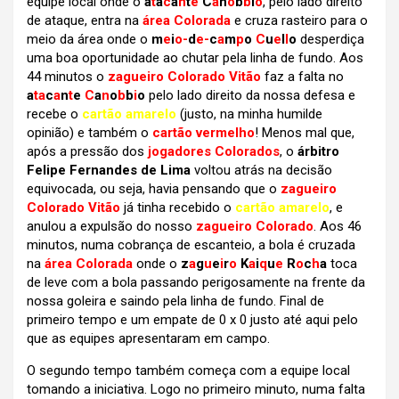
equipe local onde o
a
t
a
c
a
n
t
e
C
a
n
o
b
b
i
o
, pelo lado direito
de ataque, entra na
área Colorada
e cruza rasteiro para o
meio da área onde o
m
e
i
o-
d
e-
c
a
m
p
o
C
u
e
l
l
o
desperdiça
uma boa oportunidade ao chutar pela linha de fundo. Aos
44 minutos o
zagueiro Colorado Vitão
faz a falta no
a
ta
c
a
n
t
e
C
a
n
o
b
b
i
o
pelo lado direito da nossa defesa e
recebe o
cartão amarelo
(justo, na minha humilde
opinião) e também o
cartão vermelho
! Menos mal que,
após a pressão dos
jogadores Colorados
, o
árbitro
Felipe Fernandes de Lima
voltou atrás na decisão
equivocada, ou seja, havia pensando que o
zagueiro
Colorado Vitão
já tinha recebido o
cartão amarelo
, e
anulou a expulsão do nosso
zagueiro Colorado
. Aos 46
minutos, numa cobrança de escanteio, a bola é cruzada
na
área Colorada
onde o
z
a
g
u
e
i
r
o
K
a
i
q
u
e
R
o
c
h
a
toca
de leve com a bola passando perigosamente na frente da
nossa goleira e saindo pela linha de fundo. Final de
primeiro tempo e um empate de 0 x 0 justo até aqui pelo
que as equipes apresentaram em campo.
O segundo tempo também começa com a equipe local
tomando a iniciativa. Logo no primeiro minuto, numa falta