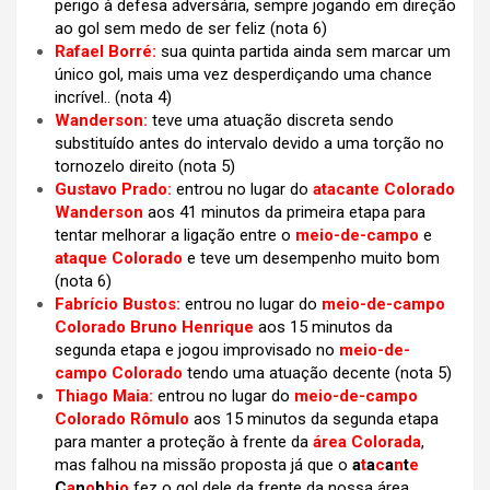
perigo à defesa adversária, sempre jogando em direção
ao gol sem medo de ser feliz
(nota 6)
Rafael Borré:
sua quinta partida ainda sem marcar um
único gol, mais uma vez desperdiçando uma chance
incrível.. (nota 4)
Wanderson:
teve uma atuação discreta sendo
substituído antes do intervalo devido a uma torção no
tornozelo direito (nota 5)
Gustavo Prado:
entrou no lugar do
atacante Colorado
Wanderson
aos 41 minutos da primeira etapa para
tentar melhorar a ligação entre o
meio-de-campo
e
ataque Colorado
e teve um desempenho muito bom
(nota 6)
Fabrício Bustos:
entrou no lugar do
meio-de-campo
Colorado Bruno Henrique
aos 15 minutos da
segunda etapa e jogou improvisado no
meio-de-
campo Colorado
tendo uma atuação decente (nota 5)
Thiago Maia:
entrou no lugar do
meio-de-campo
Colorado Rômulo
aos 15 minutos da segunda etapa
para manter a proteção à frente da
área Colorada
,
mas falhou na missão proposta já que o
a
t
a
c
a
n
t
e
C
a
n
o
b
b
i
o
fez
o gol dele da frente da nossa área..