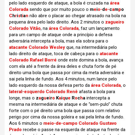
pelo lado esquerdo de ataque, a bola é cruzada na
área
Colorada
sendo que por muito pouco o
m
e
i
o-
d
e-
c
a
m
p
o
C
h
r
i
s
t
i
a
n
não abre o placar ao chegar atrasado na bola na
pequena área pelo lado direito. Aos 2 minutos o
zagueiro
Colorado Vitão
, na
área Colorada
, faz um lançamento
para um campo de ataque onde a princípio a defesa
adversária intercepta a bola, mas ela sobra para o
atacante Colorado Wesley
que, na intermediária pelo
lado direito de ataque, toca de cabeça para o
atacante
Colorado Rafael Borré
onde este domina a bola, avança
com ela até a frente da área deles e chuta forte de pé
direito uma bola que passa por cima da meta adversária e
sai pela linha de fundo. Aos 4 minutos, num lance pelo
lado esquerdo da nossa defesa perto da
área Colorada
, o
lateral-esquerdo Colorado Renê
afasta a bola para
longe, mas o
z
a
g
u
e
i
r
o
K
a
i
q
u
e
R
o
c
h
a
intercepta a
mesma na intermediária de ataque e de “sem-pulo” chuta
forte com o pé direito uma bola que passa com relativo
perigo por cima da nossa goleira e sai pela linha de fundo.
Aos 6 minutos o
meio-de-campo Colorado Gustavo
Prado
recebe o passe na esquerda de ataque na frente da