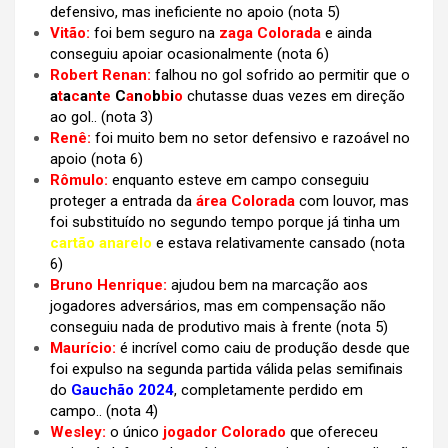
defensivo, mas ineficiente no apoio
(nota 5)
Vitão:
foi bem seguro na
zaga Colorada
e ainda
conseguiu apoiar ocasionalmente (nota 6)
Robert Renan:
falhou no gol sofrido ao permitir que o
a
t
a
c
a
n
t
e
C
a
n
o
b
b
i
o
chutasse duas vezes em direção
ao gol..
(nota 3)
Renê:
foi muito bem no setor defensivo e razoável no
apoio (nota 6)
Rômulo:
enquanto esteve em campo conseguiu
proteger a entrada da
área Colorada
com louvor, mas
foi substituído no segundo tempo porque já tinha um
cartão anarelo
e estava relativamente cansado (nota
6)
Bruno Henrique:
ajudou bem na marcação aos
jogadores adversários, mas em compensação não
conseguiu nada de produtivo mais à frente (nota 5)
Maurício:
é incrível como caiu de produção desde que
foi expulso na segunda partida válida pelas semifinais
do
Gauchão 2024
, completamente perdido em
campo.. (nota 4)
Wesley:
o único
jogador Colorado
que ofereceu