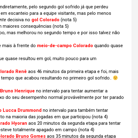
ndiretamente, pelo segundo gol sofrido já que perdeu
em escanteio para a equipe visitante, mas pelo menos
nte
decisiva no
gol Colorado
(nota 5)
m maiores consequências (nota 5)
po, mas melhorou no segundo tempo e por isso talvez não
 mais à frente do
meio-de-campo Colorado
quando quase
ue quase resultou em gol, muito pouco para um
olorado Renê
aos 46 minutos da primeira etapa e foi, mais
 tempo que acabou resultando no primeiro gol sofrido..
Bruno Henrique
no intervalo para tentar aumentar a
ixo do seu desempenho normal provávelmente por ter parado
do Lucca Drummond
no intervalo para também tentar
nto na maioria das jogadas em que participou (nota 4)
rado Hyoran
aos 20 minutos da segunda etapa para tentar
esteve totalmente apagado em campo (nota 4)
lorado Bruno Gomes
aos 35 minutos da segunda etapa