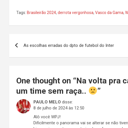
Tags:
Brasileirão 2024
,
derrota vergonhosa
,
Vasco da Gama
,
W
Navegação
As escolhas erradas do dpto de futebol do Inter
de
Post
One thought on “
Na volta pra 
um time sem raça..
”
PAULO MELO
disse:
8 de julho de 2024 às 12:50
Alô você WPJ!
Dificilmente o panorama vai se alterar se não t