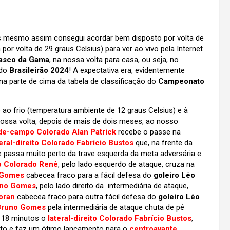
as mesmo assim consegui acordar bem disposto por volta de
r volta de 29 graus Celsius) para ver ao vivo pela Internet
asco da Gama
, na nossa volta para casa, ou seja, no
 do
Brasileirão 2024
! A expectativa era, evidentemente
a parte de cima da tabela de classificação do
Campeonato
o frio (temperatura ambiente de 12 graus Celsius) e à
ossa volta, depois de mais de dois meses, ao nosso
de-campo Colorado Alan Patrick
recebe o passe na
teral-direito Colorado Fabrício Bustos
que, na frente da
que passa muito perto da trave esquerda da meta adversária e
o Colorado Renê
, pelo lado esquerdo de ataque, cruza na
 Gomes
cabecea fraco para a fácil defesa do
goleiro Léo
uno Gomes
, pelo lado direito da intermediária de ataque,
oran
cabecea fraco para outra fácil defesa do
goleiro Léo
Bruno Gomes
pela intermediária de ataque chuta de pé
 18 minutos o
lateral-direito Colorado Fabrício Bustos
,
peito e faz um ótimo lançamento para o
centroavante