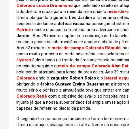
Colorado Lucca Drummond
que, pelo lado direito de ata
lado direito e cruza para o meio da área onde o
meio-de-c
direito obrigando o
goleiro Léo Jardim
a fazer uma defesa
sequência do lance a
defesa vascaína
consegue afastar o
Patrick
recebe o passe na frente da área adversária e chuta
Jardim
. Aos 28 minutos, após uma cobrança de falta pelo 
recebe o passe na intermediária de ataque e chuta de pé 
Aos 32 minutos o
meio-de-campo Colorado Rômulo
, na
passa muito por cima da meta adversária e sai pela linha 
Hyoran
é derrubado na frente da área adversária ocasion
no minuto seguinte o
meio-de-campo Colorado Alan Pat
bola sendo afastada para longe da área deles. Aos 39 min
Colorada
onde o
zagueiro Robert Rojas
e o
lateral-esq
obrigando o
árbitro Gustavo Ervino Bauermann
a interrom
muito sério e por isso a ambulância teve que entrar em cam
Colorado Renê
com o objetivo de levá-lo ao hospital mai
injusto já que a nossa superioridade foi ampla em relação
capazes de refletir no placar da partida.
O segundo tempo começa também de forma bem movimen
direita de ataque, avança com ela até a frente da nossa á