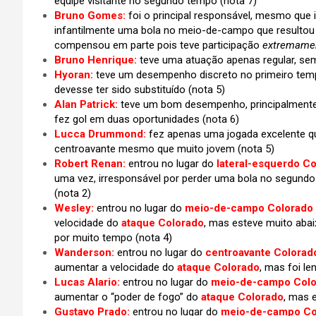
equipe visitante no segundo tempo (nota 7)
Bruno Gomes:
foi o principal responsável, mesmo que i
infantilmente uma bola no meio-de-campo que resultou 
compensou em parte pois teve participação
extremame
Bruno Henrique:
teve uma atuação apenas regular, se
Hyoran:
teve um desempenho discreto no primeiro tem
devesse ter sido substituído (nota 5)
Alan Patrick:
teve um bom desempenho, principalmente
fez gol em duas oportunidades (nota 6)
Lucca Drummond:
fez apenas uma jogada excelente q
centroavante mesmo que muito jovem
(nota 5)
Robert Renan:
entrou no lugar do
lateral-esquerdo C
uma vez, irresponsável por perder uma bola no segundo
(nota 2)
Wesley:
entrou no lugar do
meio-de-campo Colorado 
velocidade do
ataque Colorado
, mas esteve muito aba
por muito tempo (nota 4)
Wanderson:
entrou no lugar do
centroavante Colora
aumentar a velocidade do
ataque Colorado
, mas foi le
Lucas Alario:
entrou no lugar do
meio-de-campo Colo
aumentar o “poder de fogo” do
ataque Colorado
, mas 
Gustavo Prado:
entrou no lugar do
meio-de-campo Co