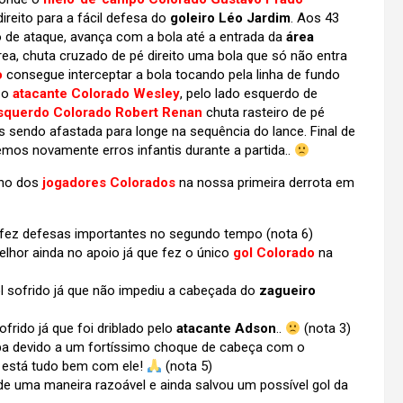
reito para a fácil defesa do
goleiro Léo Jardim
. Aos 43
ito de ataque, avança com a bola até a entrada da
área
rea, chuta cruzado de pé direito uma bola que só não entra
o
consegue interceptar a bola tocando pela linha de fundo
s o
atacante Colorado Wesley
, pelo lado esquerdo de
esquerdo Colorado Robert Renan
chuta rasteiro de pé
es sendo afastada para longe na sequência do lance. Final de
mos novamente erros infantis durante a partida..
nho dos
jogadores Colorados
na nossa primeira derrota em
a fez defesas importantes no segundo tempo (nota 6)
lhor ainda no apoio já que fez o único
gol Colorado
na
 sofrido já que não impediu a cabeçada do
zagueiro
frido já que foi driblado pelo
atacante Adson
..
(nota 3)
tapa devido a um fortíssimo choque de cabeça com o
 está tudo bem com ele!
(nota 5)
e uma maneira razoável e ainda salvou um possível gol da