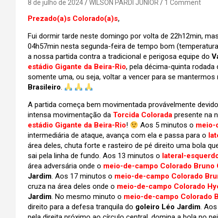
8 de julho de 2024
WILSON PARDI JUNIOR
1 Comment
Prezado(a)s Colorado(a)s
,
Fui dormir tarde neste domingo por volta de 22h12min, m
04h57min nesta segunda-feira de tempo bom (temperatura po
a nossa partida contra a tradicional e perigosa equipe do
V
estádio Gigante da Beira-Rio
, pela décima-quinta rodada
somente uma, ou seja, voltar a vencer para se mantermos n
Brasileiro
.
A partida começa bem movimentada provávelmente devido a
intensa movimentação da
Torcida Colorada
presente na n
estádio Gigante da Beira-Rio
!
Aos 5 minutos o
meio-
intermediária de ataque, avança com ela e passa para o
la
área deles, chuta forte e rasteiro de pé direito uma bola 
sai pela linha de fundo. Aos 13 minutos o
lateral-esquerd
área adversária onde o
meio-de-campo Colorado Bruno
Jardim
. Aos 17 minutos o
meio-de-campo Colorado Br
cruza na área deles onde o
meio-de-campo Colorado Hy
Jardim
. No mesmo minuto o
meio-de-campo Colorado 
direito para a defesa tranquila do
goleiro Léo Jardim
. Aos
pela direita próximo ao círculo central, domina a bola no 