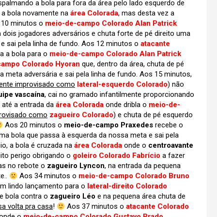
spalmando a bola para fora da área pelo lado esquerdo de
 a bola novamente na
área Colorada
, mas desta vez a
s 10 minutos o
meio-de-campo Colorado Alan Patrick
a dois jogadores adversários e chuta forte de pé direito uma
s e sai pela linha de fundo. Aos 12 minutos o
atacante
sa a bola para o
meio-de-campo Colorado Alan Patrick
campo Colorado Hyoran
que, dentro da área, chuta de pé
meta adversária e sai pela linha de fundo. Aos 15 minutos,
ente improvisado como
lateral-esquerdo Colorado
) não
uipe vascaína
, cai no gramado infantilmente proporcionando
até a entrada da
área Colorada
onde dribla o
meio-de-
provisado como
zagueiro Colorado
) e chuta de pé esquerdo
Aos 20 minutos o
meio-de-campo Praxedes
recebe o
uma bola que passa à esquerda da nossa meta e sai pela
io, a bola é cruzada na
área Colorada
onde o
centroavante
ito perigo obrigando o
goleiro Colorado Fabrício
a fazer
as no rebote o
zagueiro Lyncon
, na entrada da pequena
e..
Aos 34 minutos o
meio-de-campo Colorado Bruno
um lindo lançamento para o
lateral-direito Colorado
de bola contra o
zagueiro Léo
e na pequena área chuta de
a volta pra casa
!
Aos 37 minutos o
atacante Colorado
s onde o
meio-de-campo Colorado Gustavo Prado