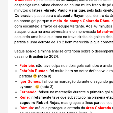
despediça uma ótima chance ao chutar muito fraco de pé di
minutos o
lateral-direito Paulo Henrique
, pelo lado dire
Colorada
e passa para o
atacante Rayan
que, dentro da á
no nosso gol porque o
meio-de-campo Colorado Rômul
com escanteio a favor da equipe visitante. Aos 48 minuto
ataque, cruza na área adversária e o
improvisado
lateral-
esquerdo uma bola que toca na trave direita da goleira del
partida e uma derrota de 1 x 2 bem merecida já que comete
Segue abaixo a minha análise criteriosa sobre o desempe
casa no
Brasileirão 2024
:
Fabrício:
não teve culpa nos dois gols sofridos e aind
Fabrício Bustos:
foi muito bem no setor defensivo e me
partida!
(nota 8)
Igor Gomes:
falhou na marcação durante o segundo gol
Lyncon
..
(nota 3)
Fernando:
falhou na marcação durante o primeiro gol so
Renê:
infelizmente teve que substituído na primeira e
zagueiro Robert Rojas
, mas graças a Deus parece que
Rômulo:
até que protegeu a entrada da
área Colorada
d