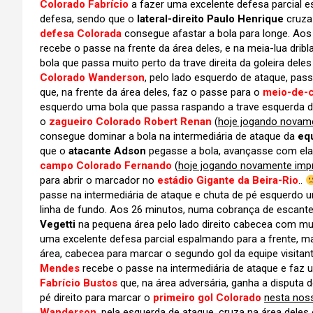
Colorado Fabrício
a fazer uma excelente defesa parcial e
defesa, sendo que o
lateral-direito Paulo Henrique
cruza
defesa Colorada
consegue afastar a bola para longe. Ao
recebe o passe na frente da área deles, e na meia-lua dribl
bola que passa muito perto da trave direita da goleira dele
Colorado Wanderson
, pelo lado esquerdo de ataque, pas
que, na frente da área deles, faz o passe para o
meio-de-
esquerdo uma bola que passa raspando a trave esquerda da 
o
zagueiro Colorado Robert Renan
(
hoje jogando novam
consegue dominar a bola na intermediária de ataque da
eq
que o
atacante Adson
pegasse a bola, avançasse com ela 
campo Colorado Fernando
(
hoje jogando novamente im
para abrir o marcador no
estádio Gigante da Beira-Rio
..
passe na intermediária de ataque e chuta de pé esquerdo 
linha de fundo. Aos 26 minutos, numa cobrança de escante
Vegetti
na pequena área pelo lado direito cabecea com mu
uma excelente defesa parcial espalmando para a frente, m
área, cabecea para marcar o segundo gol da equipe visitant
Mendes
recebe o passe na intermediária de ataque e faz 
Fabrício Bustos
que, na área adversária, ganha a disputa 
pé direito para marcar o
primeiro gol Colorado
nesta noss
Wanderson
, pela esquerda de ataque, cruza na área dele