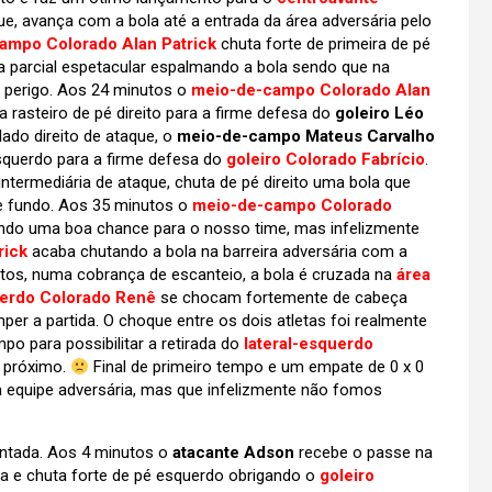
que, avança com a bola até a entrada da área adversária pelo
ampo Colorado Alan Patrick
chuta forte de primeira de pé
 parcial espetacular espalmando a bola sendo que na
 perigo. Aos 24 minutos o
meio-de-campo Colorado Alan
 rasteiro de pé direito para a firme defesa do
goleiro Léo
lado direito de ataque, o
meio-de-campo Mateus Carvalho
esquerdo para a firme defesa do
goleiro Colorado Fabrício
.
 intermediária de ataque, chuta de pé direito uma bola que
de fundo. Aos 35 minutos o
meio-de-campo Colorado
ando uma boa chance para o nosso time, mas infelizmente
rick
acaba chutando a bola na barreira adversária com a
utos, numa cobrança de escanteio, a bola é cruzada na
área
uerdo Colorado Renê
se chocam fortemente de cabeça
per a partida. O choque entre os dois atletas foi realmente
po para possibilitar a retirada do
lateral-esquerdo
s próximo.
Final de primeiro tempo e um empate de 0 x 0
 à equipe adversária, mas que infelizmente não fomos
tada. Aos 4 minutos o
atacante Adson
recebe o passe na
rea e chuta forte de pé esquerdo obrigando o
goleiro