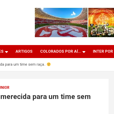
ES
ARTIGOS
COLORADOS POR AÍ…
INTER POR
ida para um time sem raça..
UNIOR
a merecida para um time sem