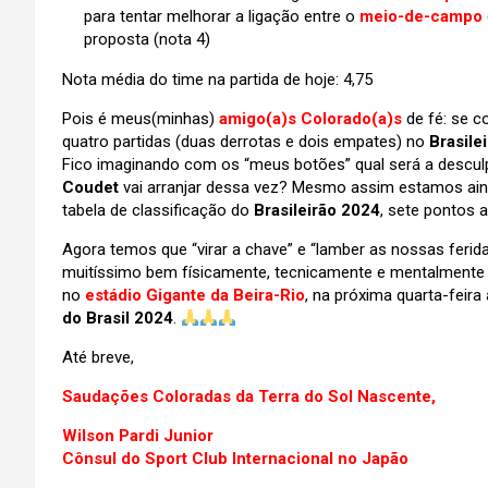
para tentar melhorar a ligação entre o
meio-de-campo
proposta (nota 4)
Nota média do time na partida de hoje: 4,75
Pois é meus(minhas)
amigo(a)s
Colorado(a)s
de fé: se c
quatro partidas (duas derrotas e dois empates) no
Brasile
Fico imaginando com os “meus botões” qual será a descu
Coudet
vai arranjar dessa vez? Mesmo assim estamos ai
tabela de classificação do
Brasileirão 2024
, sete pontos 
Agora temos que “virar a chave” e “lamber as nossas ferid
muitíssimo bem físicamente, tecnicamente e mentalmente p
no
estádio Gigante da Beira-Rio
, na próxima quarta-feira 
do Brasil 2024
.
Até breve,
Saudações Coloradas da Terra do Sol Nascente,
Wilson Pardi Junior
Cônsul do Sport Club Internacional no Japão