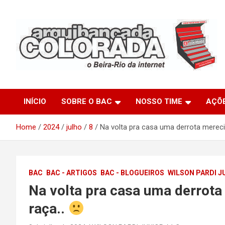
Skip
to
content
O Beira-Rio da Internet
Arquibancada Colorada
INÍCIO
SOBRE O BAC
NOSSO TIME
AÇÕ
Home
2024
julho
8
Na volta pra casa uma derrota merec
BAC
BAC - ARTIGOS
BAC - BLOGUEIROS
WILSON PARDI J
Na volta pra casa uma derrot
raça..