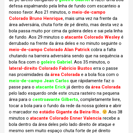
defesa espalmando pela linha de fundo com escanteio a
nosso favor. Aos 21 minutos, o
meio-de-campo
Colorado Bruno Henrique
, mais uma vez na frente da
área adversária, chuta forte de pé direito, mas desta vez a
bola passa muito por cima da goleira deles e sai pela linha
de fundo. Aos 29 minutos o
atacante Colorado Wesley
é
derrubado na frente da área deles e no minuto seguinte o
meio-de-campo Colorado Alan Patrick
cobra a falta
chutando na barreira adversária sendo que na sequência a
bola fica com o
goleiro Gabriel
. Aos 35 minutos, o
lateral-direito Colorado Fabrício Bustos
erra o passe
nas proximidades da
área Colorada
e a bola fica com o
meio-de-campo Jean Carlos
que rápidamente faz o
passe para o
atacante Erick
já dentro da
área Colorada
pelo lado esquerdo onde este cruza rasteiro na pequena
área para o
centroavante Gilberto
, completamente livre,
tocar a bola para o fundo da rede da nossa goleira e abrir
o marcador no
estádio Gigante da Beira-Rio
..
Aos 38
minutos o
atacante Colorado Enner Valencia
recebe a
bola dentro da área deles pelo lado direito de ataque e
mesmo sem muito espaço chuta forte de pé direito