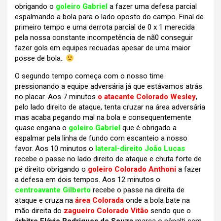
obrigando o
goleiro Gabriel
a fazer uma defesa parcial
espalmando a bola para o lado oposto do campo. Final de
primeiro tempo e uma derrota parcial de 0 x 1 merecida
pela nossa constante incompetência de nã0 conseguir
fazer gols em equipes recuadas apesar de uma maior
posse de bola..
O segundo tempo começa com o nosso time
pressionando a equipe adversária já que estávamos atrás
no placar. Aos 7 minutos
o atacante Colorado Wesley
,
pelo lado direito de ataque, tenta cruzar na área adversária
mas acaba pegando mal na bola e consequentemente
quase engana o
goleiro Gabriel
que é obrigado a
espalmar pela linha de fundo com escanteio a nosso
favor. Aos 10 minutos o
lateral-direito João Lucas
recebe o passe no lado direito de ataque e chuta forte de
pé direito obrigando o
goleiro Colorado Anthoni
a fazer
a defesa em dois tempos. Aos 12 minutos o
centroavante Gilberto
recebe o passe na direita de
ataque e cruza na
área Colorada
onde a bola bate na
mão direita do
zagueiro Colorado Vitão
sendo que o