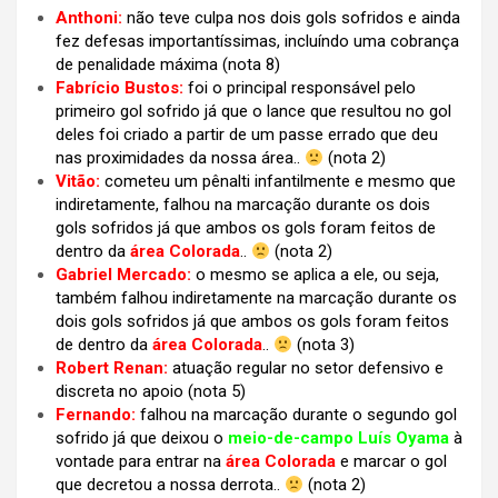
Anthoni:
não teve culpa nos dois gols sofridos e ainda
fez defesas importantíssimas, incluíndo uma cobrança
de penalidade máxima (nota 8)
Fabrício Bustos:
foi o principal responsável pelo
primeiro gol sofrido já que o lance que resultou no gol
deles foi criado a partir de um passe errado que deu
nas proximidades da nossa área..
(nota 2)
Vitão:
cometeu um pênalti infantilmente e mesmo que
indiretamente, falhou na marcação durante os dois
gols sofridos já que ambos os gols foram feitos de
dentro da
área Colorada
..
(nota 2)
Gabriel Mercado:
o mesmo se aplica a ele, ou seja,
também falhou indiretamente na marcação durante os
dois gols sofridos já que ambos os gols foram feitos
de dentro da
área Colorada
..
(nota 3)
Robert Renan:
atuação regular no setor defensivo e
discreta no apoio (nota 5)
Fernando:
falhou na marcação durante o segundo gol
sofrido já que deixou o
meio-de-campo Luís Oyama
à
vontade para entrar na
área Colorada
e marcar o gol
que decretou a nossa derrota..
(nota 2)