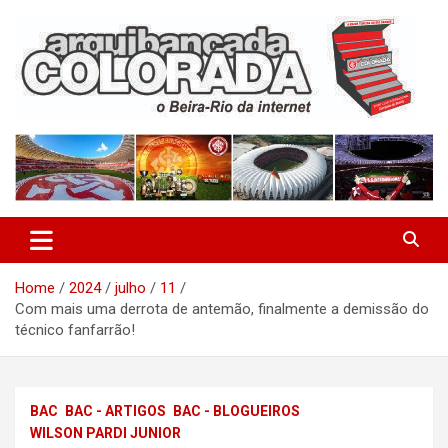
Skip
to
content
O Beira-Rio da Internet
Arquibancada Colorada
Home
2024
julho
11
Com mais uma derrota de antemão, finalmente a demissão do
técnico fanfarrão!
BAC
BAC - ARTIGOS
BAC - BLOGUEIROS
WILSON PARDI JUNIOR