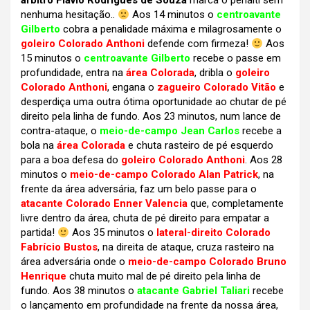
árbitro Flávio Rodrigues de Souza
marca o pênalti sem
nenhuma hesitação..
Aos 14 minutos o
centroavante
Gilberto
cobra a penalidade máxima e milagrosamente o
goleiro Colorado Anthoni
defende com firmeza!
Aos
15 minutos o
centroavante Gilberto
recebe o passe em
profundidade, entra na
área Colorada
, dribla o
goleiro
Colorado Anthoni
, engana o
zagueiro Colorado Vitão
e
desperdiça uma outra ótima oportunidade ao chutar de pé
direito pela linha de fundo. Aos 23 minutos, num lance de
contra-ataque, o
meio-de-campo Jean Carlos
recebe a
bola na
área Colorada
e chuta rasteiro de pé esquerdo
para a boa defesa do
goleiro Colorado Anthoni
. Aos 28
minutos o
meio-de-campo Colorado Alan Patrick
, na
frente da área adversária, faz um belo passe para o
atacante Colorado Enner Valencia
que, completamente
livre dentro da área, chuta de pé direito para empatar a
partida!
Aos 35 minutos o
lateral-direito Colorado
Fabrício Bustos
, na direita de ataque, cruza rasteiro na
área adversária onde o
meio-de-campo Colorado Bruno
Henrique
chuta muito mal de pé direito pela linha de
fundo. Aos 38 minutos o
atacante Gabriel Taliari
recebe
o lançamento em profundidade na frente da nossa área,