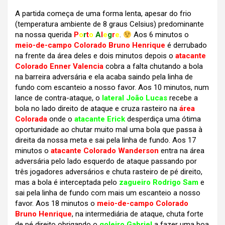
A partida começa de uma forma lenta, apesar do frio
(temperatura ambiente de 8 graus Celsius) predominante
na nossa querida
P
o
r
t
o
A
l
e
g
r
e
.
Aos 6 minutos o
meio-de-campo Colorado Bruno Henrique
é derrubado
na frente da área deles e dois minutos depois o
atacante
Colorado Enner Valencia
cobra a falta chutando a bola
na barreira adversária e ela acaba saindo pela linha de
fundo com escanteio a nosso favor. Aos 10 minutos, num
lance de contra-ataque, o
lateral João Lucas
recebe a
bola no lado direito de ataque e cruza rasteiro na
área
Colorada
onde o
atacante Erick
desperdiça uma ótima
oportunidade ao chutar muito mal uma bola que passa à
direita da nossa meta e sai pela linha de fundo. Aos 17
minutos o
atacante Colorado Wanderson
entra na área
adversária pelo lado esquerdo de ataque passando por
três jogadores adversários e chuta rasteiro de pé direito,
mas a bola é interceptada pelo
zagueiro Rodrigo Sam
e
sai pela linha de fundo com mais um escanteio a nosso
favor. Aos 18 minutos o
meio-de-campo Colorado
Bruno Henrique
, na intermediária de ataque, chuta forte
de pé direito obrigando o
goleiro Gabriel
a fazer uma boa