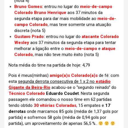
(nota 4)
Bruno Gomes:
entrou no lugar do
meio-de-campo
Colorado Bruno Henrique
aos 37 minutos da
segunda etapa para dar mais mobilidade ao
meio-de-
campo Colorado
, mas teve somente uma atuação
discreta (nota 5)
Gustavo Prado:
entrou no lugar do
atacante Colorado
Wesley
aos 37 minutos da segunda etapa para tentar
melhorar a ligação entre o
meio-de-campo
e
ataque
Colorado
, mas não teve muito êxito (nota 5)
Nota média do time na partida de hoje: 4,79
Pois é meus(minhas)
amigo(a)s
Colorado(a)s
de fé: com
esta
segunda derrota consecutiva de 1 x 2 no
estádio
Gigante da Beira-Rio
acabou-se o “segundo reinado” do
Técnico Colorado
Eduardo Coudet
. Nesta segunda
passagem ele comandou o nosso time em 62 partidas
tendo obtido
30 vitórias Coloradas
, 15 empates e
17
derrotas
onde marcamos 85 gols (média de 1,37 gols por
partida) e sofremos 58 gols (média de 0,94 gols por
partida), um aproveitamento de apenas 56,5 %..