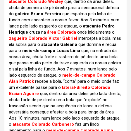
atacante Colorado Wesley
que, dentro da área deles,
chuta de primeira de pé direito para a sensacional defesa
do
goleiro Bruno Ferreira
que espalma pela linha de
fundo com escanteio a nosso favor. Aos 3 minutos, num
lance pelo lado esquerdo de ataque, o
atacante Pedro
Henrique
cruza na
área Colorada
onde inicialmente o
zagueiro Colorado Victor Gabriel
intercepta a bola, mas
ela sobra para o
atacante Galeano
que domina e recua
para o
meio-de-campo Lucas Lima
que, na entrada da
nossa área, chuta forte e rasteiro de pé direito uma bola
que passa muito perto da trave esquerda da nossa goleira
e sai pela linha de fundo. Aos 7 minutos, num lance pelo
lado esquerdo de ataque, o
meio-de-campo Colorado
Alan Patrick
recebe a bola, “corta” para o meio onde faz
um excelente passe para o
lateral-direito Colorado
Braian Aguirre
que, dentro da área deles pelo lado direito,
chuta forte de pé direito uma bola que “explode” no
travessão sendo que na sequência do lance a defesa
adversária consegue afastar a bola para longe da área.
Aos 10 minutos, num lance pelo lado esquerdo de ataque,
o
atacante Colorado Carbonero
faz um lindo
lançamento para o
meio-de-campo Colorado Bruno