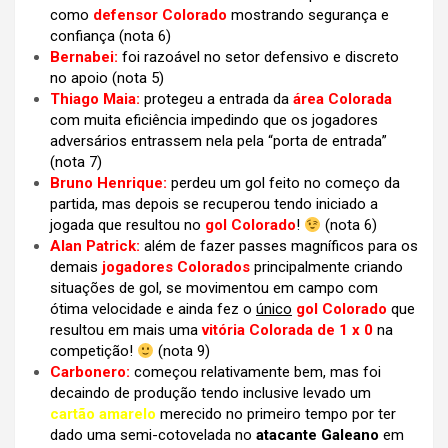
como
defensor Colorado
mostrando segurança e
confiança (nota 6)
Bernabei:
foi razoável no setor defensivo e discreto
no apoio (nota 5)
Thiago Maia:
protegeu a entrada da
área Colorada
com muita eficiência impedindo que os jogadores
adversários entrassem nela pela “porta de entrada”
(nota 7)
Bruno Henrique:
perdeu um gol feito no começo da
partida, mas depois se recuperou tendo iniciado a
jogada que resultou no
gol Colorado
!
(nota 6)
Alan Patrick:
além de fazer passes magníficos para os
demais
jogadores Colorados
principalmente criando
situações de gol, se movimentou em campo com
ótima velocidade e ainda fez o
único
gol Colorado
que
resultou em mais uma
vitória Colorada de 1 x 0
na
competição!
(nota 9)
Carbonero:
começou relativamente bem, mas foi
decaindo de produção tendo inclusive levado um
cartão amarelo
merecido no primeiro tempo por ter
dado uma semi-cotovelada no
atacante Galeano
em