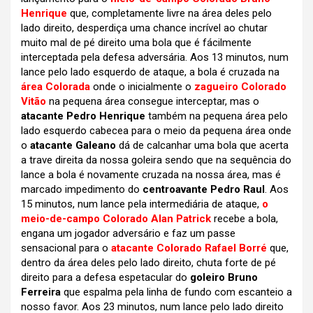
Henrique
que, completamente livre na área deles pelo
lado direito, desperdiça uma chance incrível ao chutar
muito mal de pé direito uma bola que é fácilmente
interceptada pela defesa adversária. Aos 13 minutos, num
lance pelo lado esquerdo de ataque, a bola é cruzada na
área Colorada
onde o inicialmente o
zagueiro Colorado
Vitão
na pequena área consegue interceptar, mas o
atacante Pedro Henrique
também na pequena área pelo
lado esquerdo cabecea para o meio da pequena área onde
o
atacante Galeano
dá de calcanhar uma bola que acerta
a trave direita da nossa goleira sendo que na sequência do
lance a bola é novamente cruzada na nossa área, mas é
marcado impedimento do
centroavante Pedro Raul
. Aos
15 minutos, num lance pela intermediária de ataque,
o
meio-de-campo Colorado Alan Patrick
recebe a bola,
engana um jogador adversário e faz um passe
sensacional para o
atacante Colorado Rafael Borré
que,
dentro da área deles pelo lado direito, chuta forte de pé
direito para a defesa espetacular do
goleiro Bruno
Ferreira
que espalma pela linha de fundo com escanteio a
nosso favor. Aos 23 minutos, num lance pelo lado direito