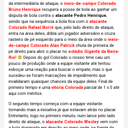
da intermediária de ataque, o
meio-de-campo Colorado
Bruno Henrique
recupera a posse de bola ao ganhar um
disputa de bola contra o
atacante Pedro Henrique
,
sendo que na sequência a bola fica com o
atacante
Colorado Rafael Borré
que, pelo lado direito de ataque,
entra na área deles, dribla um jogador adversário e cruza
rasteiro de pé esquerdo para o meio da área onde o
meio-
de-campo Colorado Alan Patrick
chuta de primeira de
pé direito para abrir o placar no
estádio Gigante da Beira-
Rio
!
Depois do gol Colorado o nosso time caiu um
pouco de produção onde a equipe visitante até tentou
esboçar uma reação para buscar o empate, mas o que
sucedeu-se foram marcações de impedimento que
invalidaram quaisquer chances da equipe deles. Final de
primeiro tempo e uma
vitória Colorada
parcial de 1 x 0 até
aqui com méritos.
O segundo tempo começa com a equipe visitante
tomando mais a iniciativa já que estavam atrás no placar.
Entretanto, logo no primeiro minuto, num lance pelo lado
direito de ataque, o
atacante Colorado Wesley
vem com
a bola dominada em direção ao meio onde, na frente da