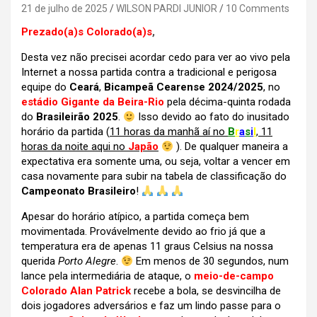
21 de julho de 2025
WILSON PARDI JUNIOR
10 Comments
Prezado(a)s Colorado(a)s
,
Desta vez não precisei acordar cedo para ver ao vivo pela
Internet a nossa partida contra a tradicional e perigosa
equipe do
Ceará
,
Bicampeã Cearense 2024/2025
, no
estádio Gigante da Beira-Rio
pela décima-quinta rodada
do
Brasileirão 2025
.
Isso devido ao fato do inusitado
horário da partida (
11 horas da manhã aí no
B
r
a
s
i
l
, 11
horas da noite aqui no
Japão
). De qualquer maneira a
expectativa era somente uma, ou seja, voltar a vencer em
casa novamente para subir na tabela de classificação do
Campeonato Brasileiro
!
Apesar do horário atípico, a partida começa bem
movimentada. Provávelmente devido ao frio já que a
temperatura era de apenas 11 graus Celsius na nossa
querida
Porto Alegre
.
Em menos de 30 segundos, num
lance pela intermediária de ataque, o
meio-de-campo
Colorado Alan Patrick
recebe a bola, se desvincilha de
dois jogadores adversários e faz um lindo passe para o