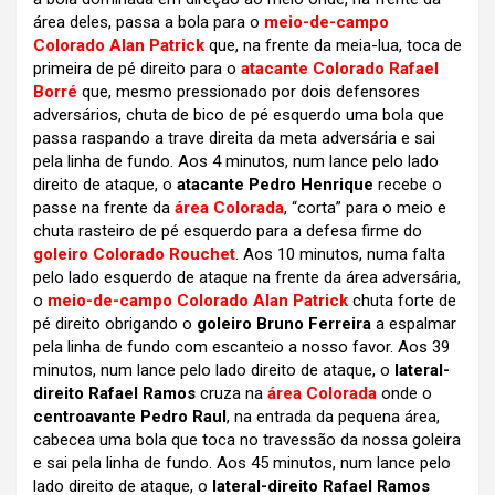
área deles, passa a bola para o
meio-de-campo
Colorado Alan Patrick
que, na frente da meia-lua, toca de
primeira de pé direito para o
atacante Colorado Rafael
Borré
que, mesmo pressionado por dois defensores
adversários, chuta de bico de pé esquerdo uma bola que
passa raspando a trave direita da meta adversária e sai
pela linha de fundo. Aos 4 minutos, num lance pelo lado
direito de ataque, o
atacante Pedro Henrique
recebe o
passe na frente da
área Colorada
, “corta” para o meio e
chuta rasteiro de pé esquerdo para a defesa firme do
goleiro Colorado Rouchet
. Aos 10 minutos, numa falta
pelo lado esquerdo de ataque na frente da área adversária,
o
meio-de-campo Colorado Alan Patrick
chuta forte de
pé direito obrigando o
goleiro Bruno Ferreira
a espalmar
pela linha de fundo com escanteio a nosso favor. Aos 39
minutos, num lance pelo lado direito de ataque, o
lateral-
direito Rafael Ramos
cruza na
área Colorada
onde o
centroavante Pedro Raul
, na entrada da pequena área,
cabecea uma bola que toca no travessão da nossa goleira
e sai pela linha de fundo. Aos 45 minutos, num lance pelo
lado direito de ataque, o
lateral-direito Rafael Ramos