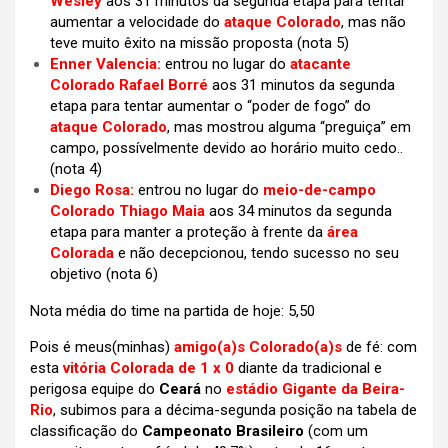
Wesley
aos 31 minutos da segunda etapa para tentar
aumentar a velocidade do
ataque Colorado
, mas não
teve muito êxito na missão proposta
(nota 5)
Enner Valencia:
entrou no lugar do
atacante
Colorado Rafael Borré
aos 31 minutos da segunda
etapa para tentar aumentar o “poder de fogo” do
ataque Colorado
, mas mostrou alguma “preguiça” em
campo, possívelmente devido ao horário muito cedo..
(nota 4)
Diego Rosa:
entrou no lugar do
meio-de-campo
Colorado Thiago Maia
aos 34 minutos da segunda
etapa para manter a proteção à frente da
área
Colorada
e não decepcionou, tendo sucesso no seu
objetivo
(nota 6)
Nota média do time na partida de hoje: 5,50
Pois é meus(minhas)
amigo(a)s Colorado(a)s
de fé: com
esta
vitória Colorada de 1 x 0
diante da tradicional e
perigosa equipe do
Ceará
no
estádio Gigante da Beira-
Rio
, subimos para a décima-segunda posição na tabela de
classificação do
Campeonato Brasileiro
(com um