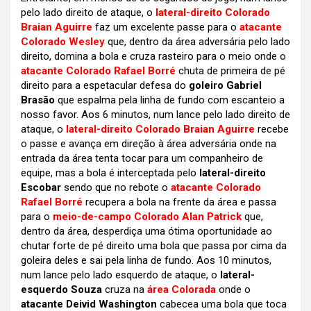
pelo lado direito de ataque, o
lateral-direito Colorado
Braian Aguirre
faz um excelente passe para o
atacante
Colorado Wesley
que, dentro da área adversária pelo lado
direito, domina a bola e cruza rasteiro para o meio onde o
atacante Colorado Rafael Borré
chuta de primeira de pé
direito para a espetacular defesa do
goleiro Gabriel
Brasão
que espalma pela linha de fundo com escanteio a
nosso favor. Aos 6 minutos, num lance pelo lado direito de
ataque, o
lateral-direito Colorado Braian Aguirre
recebe
o passe e avança em direção à área adversária onde na
entrada da área tenta tocar para um companheiro de
equipe, mas a bola é interceptada pelo
lateral-direito
Escobar
sendo que no rebote o
atacante Colorado
Rafael Borré
recupera a bola na frente da área e passa
para o
meio-de-campo Colorado Alan Patrick
que,
dentro da área, desperdiça uma ótima oportunidade ao
chutar forte de pé direito uma bola que passa por cima da
goleira deles e sai pela linha de fundo. Aos 10 minutos,
num lance pelo lado esquerdo de ataque, o
lateral-
esquerdo Souza
cruza na
área Colorada
onde o
atacante Deivid Washington
cabecea uma bola que toca