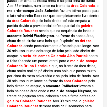
passa por cima da nossa meta e sai pela linha de fundo.
Aos 33 minutos, num lance na frente da
área Colorada
, o
meio-de-campo João Schmidt
faz um ótimo passe para
o
lateral-direito Escobar
que, completamente livre dentro
da
área Colorada
pelo lado direito, só não empata a
partida devido a providencial defesa parcial do
goleiro
Colorado Rouchet
sendo que na sequência do lance o
atacante Deivid Washington
, na frente da nossa área,
chuta de pé direito uma bola que “explode” na
defesa
Colorada
sendo posteriormente afastada para longe. Aos
36 minutos, numa cobrança de falta pelo lado direito de
ataque, o
meio-de-campo Colorado Alan Patrick
cobra
a falta fazendo um passe lateral para o
meio-de-campo
Colorado Bruno Henrique
que, na frente da área deles,
chuta muito mal de pé direito uma bola que passa muito
por cima da meta adversária e sai pela linha de fundo. Aos
38 minutos, num lance na frente da
área Colorada
pelo
lado direito de ataque, o
atacante Rollheiser
levanta a
bola na nossa área onde o
meio-de-campo Neymar
, na
frente da pequena área, cabecea para a firme defesa do
goleiro Colorado Rouchet
. Aos 39 minutos, o
goleiro
Colorado Rouchet
demora mais de 8 segundos para