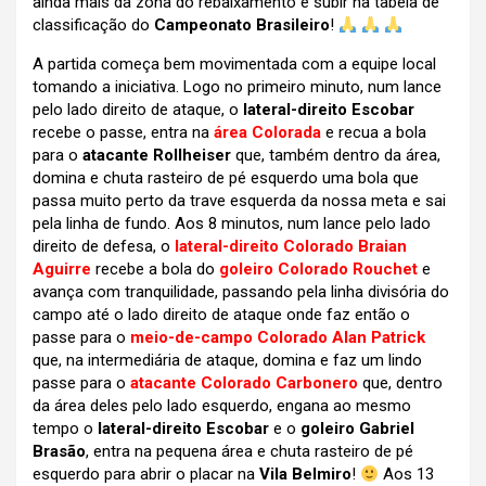
ainda mais da zona do rebaixamento e subir na tabela de
classificação do
Campeonato Brasileiro
!
A partida começa bem movimentada com a equipe local
tomando a iniciativa. Logo no primeiro minuto, num lance
pelo lado direito de ataque, o
lateral-direito Escobar
recebe o passe, entra na
área Colorada
e recua a bola
para o
atacante Rollheiser
que, também dentro da área,
domina e chuta rasteiro de pé esquerdo uma bola que
passa muito perto da trave esquerda da nossa meta e sai
pela linha de fundo. Aos 8 minutos, num lance pelo lado
direito de defesa, o
lateral-direito Colorado Braian
Aguirre
recebe a bola do
goleiro Colorado Rouchet
e
avança com tranquilidade, passando pela linha divisória do
campo até o lado direito de ataque onde faz então o
passe para o
meio-de-campo Colorado Alan Patrick
que, na intermediária de ataque, domina e faz um lindo
passe para o
atacante Colorado Carbonero
que, dentro
da área deles pelo lado esquerdo, engana ao mesmo
tempo o
lateral-direito Escobar
e o
goleiro Gabriel
Brasão
, entra na pequena área e chuta rasteiro de pé
esquerdo para abrir o placar na
Vila Belmiro
!
Aos 13