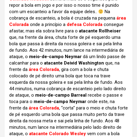
repor a bola em jogo e por isso o nosso time é punido
com um escanteio a favor da equipe deles..
Na
cobrança de escanteio, a bola é cruzada na pequena
área
Colorada
onde a princípio a
defesa Colorada
consegue
afastar, mas ela sobra livre para o
atacante Rollheiser
que, na frente da área, chuta forte de pé esquerdo uma
bola que passa à direita da nossa goleira e sai pela linha
de fundo. Aos 42 minutos, num lance na intermediária de
ataque, o
meio-de-campo Neymar
dá um lindo passe de
calcanhar para o
atacante Deivid Washington
que, na
frente da
área Colorada
, gira com a bola e chuta
colocado de pé direito uma bola que toca na trave
esquerda da nossa goleira e sai pela linha de fundo. Aos
44 minutos, numa cobrança de escanteio pelo lado direito
de ataque, o
meio-de-campo Barreal
recebe o passe e
toca para o
meio-de-campo Neymar
onde este, na
frente da
área Colorada
, “corta” para o meio e chuta forte
de pé esquerdo uma bola que passa muito perto da trave
direita da nossa meta e sai pela linha de fundo. Aos 48
minutos, num lance na intermediária pelo lado direito de
ataque, o
atacante Colorado Wesley
vem com a bola