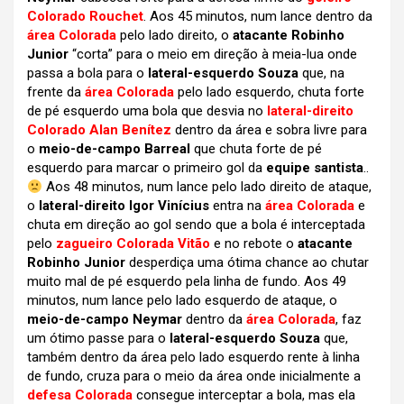
Colorado Rouchet
. Aos 45 minutos, num lance dentro da
área Colorada
pelo lado direito, o
atacante Robinho
Junior
“corta” para o meio em direção à meia-lua onde
passa a bola para o
lateral-esquerdo Souza
que, na
frente da
área Colorada
pelo lado esquerdo, chuta forte
de pé esquerdo uma bola que desvia no
lateral-direito
Colorado Alan Benítez
dentro da área e sobra livre para
o
meio-de-campo Barreal
que chuta forte de pé
esquerdo para marcar o primeiro gol da
equipe santista
..
Aos 48 minutos, num lance pelo lado direito de ataque,
o
lateral-direito Igor Vinícius
entra na
área Colorada
e
chuta em direção ao gol sendo que a bola é interceptada
pelo
zagueiro Colorada Vitão
e no rebote o
atacante
Robinho Junior
desperdiça uma ótima chance ao chutar
muito mal de pé esquerdo pela linha de fundo. Aos 49
minutos, num lance pelo lado esquerdo de ataque, o
meio-de-campo Neymar
dentro da
área Colorada
, faz
um ótimo passe para o
lateral-esquerdo Souza
que,
também dentro da área pelo lado esquerdo rente à linha
de fundo, cruza para o meio da área onde inicialmente a
defesa Colorada
consegue interceptar a bola, mas ela