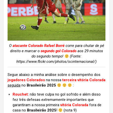
O
atacante Colorado Rafael Borré
corre para chutar de pé
direito e marcar o
segundo gol Colorado
aos 29 minutos
do segundo tempo!
(Fonte:
https://www.flickr.com/photos/scinternacional/)
Segue abaixo a minha análise sobre o desempenho dos
jogadores Colorados
na nossa
terceira vitória Colorada
seguida
no
Brasileirão 2025
:
Rouchet:
não teve culpa no gol sofrido e além disso
fez três defesas
extremamente
importantes que
garantiram a nossa primeira
vitória Colorada
fora de
casa no
Brasileirão 2025
!
(nota 9)