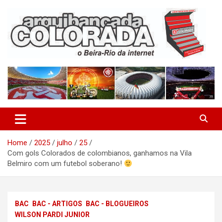
Skip
to
content
O Beira-Rio da Internet
Arquibancada Colorada
Home
2025
julho
25
Com gols Colorados de colombianos, ganhamos na Vila
Belmiro com um futebol soberano!
BAC
BAC - ARTIGOS
BAC - BLOGUEIROS
WILSON PARDI JUNIOR