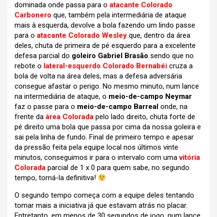
dominada onde passa para o
atacante Colorado
Carbonero
que, também pela intermediária de ataque
mais à esquerda, devolve a bola fazendo um lindo passe
para o
atacante Colorado Wesley
que, dentro da área
deles, chuta de primeira de pé esquerdo para a excelente
defesa parcial do
goleiro Gabriel Brasão
sendo que no
rebote o
lateral-esquerdo Colorado Bernabéi
cruza a
bola de volta na área deles, mas a defesa adversária
consegue afastar o perigo. No mesmo minuto, num lance
na intermediária de ataque, o
meio-de-campo Neymar
faz o passe para o
meio-de-campo Barreal
onde, na
frente da
área Colorada
pelo lado direito, chuta forte de
pé direito uma bola que passa por cima da nossa goleira e
sai pela linha de fundo. Final de primeiro tempo e apesar
da pressão feita pela equipe local nos últimos vinte
minutos, conseguimos ir para o intervalo com uma
vitória
Colorada
parcial de 1 x 0 para quem sabe, no segundo
tempo, torná-la definitiva!
O segundo tempo começa com a equipe deles tentando
tomar mais a iniciativa já que estavam atrás no placar.
Entretanto, em menos de 30 segundos de jogo, num lance