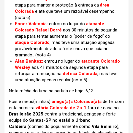
etapa para manter a proteção à entrada da
área
Colorada
e até que teve um razoável desempenho
(nota 6)
Enner Valencia:
entrou no lugar do
atacante
Colorado Rafael Borré
aos 30 minutos da segunda
etapa para tentar aumentar o “poder de fogo” do
ataque Colorado
, mas teve uma atuação apagada
provávelmente devido à forte chuva que caía no
gramado..
(nota 4)
Alan Benítez:
entrou no lugar do
atacante Colorado
Wesley
aos 41 minutos da segunda etapa para
reforçar a marcação na
defesa Colorada
, mas teve
uma atuação apenas regular
(nota 5)
Nota média do time na partida de hoje: 6,13
Pois é meus(minhas)
amigo(a)s Colorado(a)s
de fé: com
esta primeira
vitória Colorada de 2 x 1
fora de casa no
Brasileirão 2025
contra a tradicional, perigosa e forte
equipe do
Santos-SP
no
estádio Urbano
Caldeira
(conhecido popularmente como
Vila Belmiro
),
subimos para a décima posição na tabela de classificação