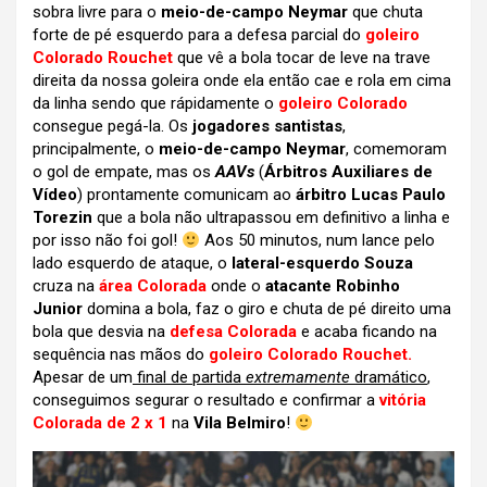
sobra livre para o
meio-de-campo Neymar
que chuta
forte de pé esquerdo para a defesa parcial do
goleiro
Colorado Rouchet
que vê a bola tocar de leve na trave
direita da nossa goleira onde ela então cae e rola em cima
da linha sendo que rápidamente o
goleiro Colorado
consegue pegá-la. Os
jogadores santistas
,
principalmente, o
meio-de-campo Neymar
, comemoram
o gol de empate, mas os
AAVs
(
Árbitros Auxiliares de
Vídeo
) prontamente comunicam ao
árbitro Lucas Paulo
Torezin
que a bola não ultrapassou em definitivo a linha e
por isso não foi gol!
Aos 50 minutos, num lance pelo
lado esquerdo de ataque, o
lateral-esquerdo Souza
cruza na
área Colorada
onde o
atacante Robinho
Junior
domina a bola, faz o giro e chuta de pé direito uma
bola que desvia na
defesa Colorada
e acaba ficando na
sequência nas mãos do
goleiro Colorado Rouchet.
Apesar de um
final de partida
extremamente
dramático
,
conseguimos segurar o resultado e confirmar a
vitória
Colorada de 2 x 1
na
Vila Belmiro
!