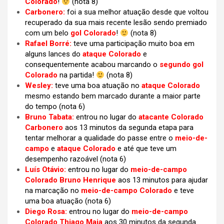
Colorado
!
(nota 8)
Carbonero:
foi a sua melhor atuação desde que voltou
recuperado da sua mais recente lesão sendo premiado
com um belo
gol Colorado
!
(nota 8)
Rafael Borré:
teve uma participação muito boa em
alguns lances do
ataque Colorado
e
consequentemente acabou marcando o
segundo gol
Colorado
na partida!
(nota 8)
Wesley:
teve uma boa atuação no
ataque Colorado
mesmo estando bem marcado durante a maior parte
do tempo
(nota 6)
Bruno Tabata:
entrou no lugar do
atacante Colorado
Carbonero
aos 13 minutos da segunda etapa para
tentar melhorar a qualidade do passe entre o
meio-de-
campo
e
ataque Colorado
e até que teve um
desempenho razoável
(nota 6)
Luís Otávio:
entrou no lugar do
meio-de-campo
Colorado Bruno Henrique
aos 13 minutos para ajudar
na marcação no
meio-de-campo Colorado
e teve
uma boa atuação
(nota 6)
Diego Rosa:
entrou no lugar do
meio-de-campo
Colorado Thiago Maia
aos 30 minutos da segunda