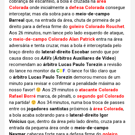
cobrança de escanteio, a bola é cruzada na
área
Colorada
onde inicialmente a
defesa Colorada
consegue
interceptar, mas ela sobra para o
meio-de-campo
Barreal
que, na entrada da área, chuta de primeira de pé
direito para a defesa firme do
goleiro Colorado Rouchet
.
Aos 26 minutos, num lance pelo lado esquerdo de ataque,
o
meio-de-campo Colorado Alan Patrick
entra na
área
adversária e tenta cruzar, mas a bola é interceptada pelo
braço direito do
lateral-direito Escobar
sendo que por
causa disso os
AAVs
(
Árbitros Auxiliares de Vídeo
)
recomendam ao
árbitro Lucas Paulo Torezin
a revisão
do lance no monitor da
C
B
F
. O lance foi tão claro que
o
árbitro Lucas Paulo Torezin
demorou menos de um
minuto para revisar e confirmar a penalidade máxima ao
nosso favor!
Aos 29 minutos o
atacante Colorado
Rafael Borré
marca, de pênalti, o
segundo gol Colorado
na partida!
Aos 34 minutos, numa boa troca de passes
entre os
jogadores santistas
próximos à
área Colorada
,
a bola acaba sobrando para o
lateral-direito Igor
Vinícius
que, dentro da área pelo lado direito, cruza para a
entrada da pequena área onde o
meio-de-campo
Neymar
cabecea forte para a defesa firme do
goleiro