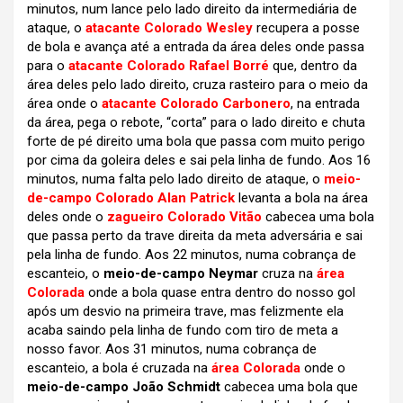
minutos, num lance pelo lado direito da intermediária de
ataque, o
atacante Colorado Wesley
recupera a posse
de bola e avança até a entrada da área deles onde passa
para o
atacante Colorado Rafael Borré
que, dentro da
área deles pelo lado direito, cruza rasteiro para o meio da
área onde o
atacante Colorado Carbonero
, na entrada
da área, pega o rebote, “corta” para o lado direito e chuta
forte de pé direito uma bola que passa com muito perigo
por cima da goleira deles e sai pela linha de fundo. Aos 16
minutos, numa falta pelo lado direito de ataque, o
meio-
de-campo Colorado Alan Patrick
levanta a bola na área
deles onde o
zagueiro Colorado Vitão
cabecea uma bola
que passa perto da trave direita da meta adversária e sai
pela linha de fundo. Aos 22 minutos, numa cobrança de
escanteio, o
meio-de-campo Neymar
cruza na
área
Colorada
onde a bola quase entra dentro do nosso gol
após um desvio na primeira trave, mas felizmente ela
acaba saindo pela linha de fundo com tiro de meta a
nosso favor. Aos 31 minutos, numa cobrança de
escanteio, a bola é cruzada na
área Colorada
onde o
meio-de-campo João Schmidt
cabecea uma bola que