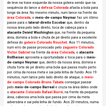
de leve na trave esquerda da nossa goleira sendo que na
sequência do lance a
defesa Colorada
afasta a bola para
longe da área. No mesmo minuto, num lance na frente da
área Colorada
, o
meio-de-campo Neymar
faz um ótimo
passe para o
lateral-direito Escobar
que, dentro da
nossa área pelo lado direito, toca de cabeça para o
atacante Deivid Washington
que, na frente da pequena
área, domina a bola e chuta de pé direito para a excelente
defesa do
goleiro Colorado Rouchet
. Aos 11 minutos,
num erro de passe provocado pelo
zagueiro Colorado
Victor Gabriel
na frente da
área Colorada
, o
atacante
Rollheiser
aproveita a oportunidade e toca para o
meio-
de-campo Neymar
que, dentro da nossa área, domina e
chuta forte de pé direito uma bola que passa muito perto
por cima da nossa meta e sai pela linha de fundo. Aos 19
minutos, num lance pelo lado direito de ataque, o
meio-
de-campo Colorado Bruno Tabata
consegue passar
pelo
meio-de-campo Barreal
e cruza na área deles onde
o
atacante Colorado Rafael Borré
, na frente da pequena
área, cabecea uma bola que passa por cima da meta
adversária e sai pela linha de fundo. Aos 20 minutos, numa