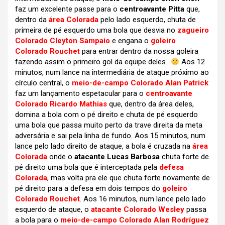
faz um excelente passe para o
centroavante Pitta
que,
dentro da
área Colorada
pelo lado esquerdo, chuta de
primeira de pé esquerdo uma bola que desvia no
zagueiro
Colorado Cleyton Sampaio
e engana o
goleiro
Colorado Rouchet
para entrar dentro da nossa goleira
fazendo assim o primeiro gol da equipe deles..
Aos 12
minutos, num lance na intermediária de ataque próximo ao
círculo central, o
meio-de-campo Colorado Alan Patrick
faz um lançamento espetacular para o
centroavante
Colorado Ricardo Mathias
que, dentro da área deles,
domina a bola com o pé direito e chuta de pé esquerdo
uma bola que passa muito perto da trave direita da meta
adversária e sai pela linha de fundo. Aos 15 minutos, num
lance pelo lado direito de ataque, a bola é cruzada na
área
Colorada
onde o
atacante Lucas Barbosa
chuta forte de
pé direito uma bola que é interceptada pela
defesa
Colorada
, mas volta pra ele que chuta forte novamente de
pé direito para a defesa em dois tempos do
goleiro
Colorado Rouchet
. Aos 16 minutos, num lance pelo lado
esquerdo de ataque, o
atacante Colorado Wesley
passa
a bola para o
meio-de-campo Colorado Alan Rodríguez