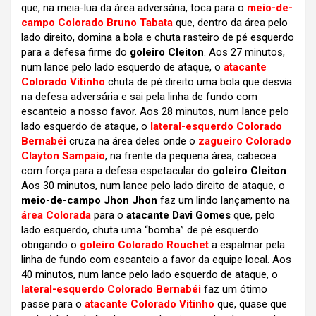
que, na meia-lua da área adversária, toca para o
meio-de-
campo Colorado Bruno Tabata
que, dentro da área pelo
lado direito, domina a bola e chuta rasteiro de pé esquerdo
para a defesa firme do
goleiro Cleiton
. Aos 27 minutos,
num lance pelo lado esquerdo de ataque, o
atacante
Colorado Vitinho
chuta de pé direito uma bola que desvia
na defesa adversária e sai pela linha de fundo com
escanteio a nosso favor. Aos 28 minutos, num lance pelo
lado esquerdo de ataque, o
lateral-esquerdo Colorado
Bernabéi
cruza na área deles onde o
zagueiro Colorado
Clayton Sampaio
, na frente da pequena área, cabecea
com força para a defesa espetacular do
goleiro Cleiton
.
Aos 30 minutos, num lance pelo lado direito de ataque, o
meio-de-campo Jhon Jhon
faz um lindo lançamento na
área Colorada
para o
atacante Davi Gomes
que, pelo
lado esquerdo, chuta uma “bomba” de pé esquerdo
obrigando o
goleiro Colorado Rouchet
a espalmar pela
linha de fundo com escanteio a favor da equipe local. Aos
40 minutos, num lance pelo lado esquerdo de ataque, o
lateral-esquerdo Colorado Bernabéi
faz um ótimo
passe para o
atacante Colorado Vitinho
que, quase que