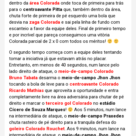
dentro da
área Colorada
onde toca de primeira para trás
para o
centroavante Pitta
que, também dentro da área,
chuta forte de primeira de pé esquerdo uma bola que
desvia na
zaga Colorada
e sai pela linha de fundo com
escanteio a favor da equipe deles. Final de primeiro tempo
e por incrível que pareça conseguimos uma vitòria
Colorada parcial de 2 x 0 com todos os méritos!
O segundo tempo começa com a equipe deles tentando
tomar a iniciativa já que estavam atrás no placar.
Entretanto, em menos de 40 segundos, num lance pelo
lado direito de ataque, o
meio-de-campo Colorado
Bruno Tabata
desarma o
meio-de-campo Jhon Jhon
tocando a bola de leve para o
centroavante Colorado
Ricardo Mathias
que aproveita a oportunidade e entra
completamente livre na área adversária para chutar de pé
direito e marcar o
terceiro gol Colorado
no
estádio
Cícero de Souza Marques
!
Aos 5 minutos, num lance
na intermediária de ataque, o
meio-de-campo Praxedes
chuta rasteiro de pé direito para a tranquila defesa do
goleiro Colorado Rouchet
. Aos 9 minutos, num lance na
intermediária de ataque, o
meio-de-campo Jhon Jhon