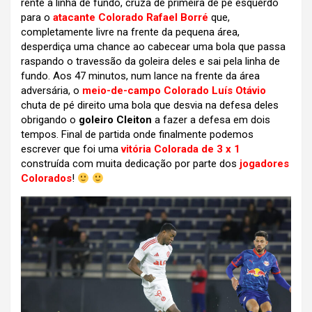
rente à linha de fundo, cruza de primeira de pé esquerdo
para o
atacante Colorado Rafael Borré
que,
completamente livre na frente da pequena área,
desperdiça uma chance ao cabecear uma bola que passa
raspando o travessão da goleira deles e sai pela linha de
fundo. Aos 47 minutos, num lance na frente da área
adversária, o
meio-de-campo Colorado Luís Otávio
chuta de pé direito uma bola que desvia na defesa deles
obrigando o
goleiro Cleiton
a fazer a defesa em dois
tempos. Final de partida onde finalmente podemos
escrever que foi uma
vitória Colorada de 3 x 1
construída com muita dedicação por parte dos
jogadores
Colorados
!