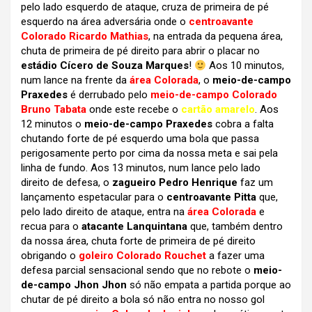
pelo lado esquerdo de ataque, cruza de primeira de pé
esquerdo na área adversária onde o
centroavante
Colorado Ricardo Mathias
, na entrada da pequena área,
chuta de primeira de pé direito para abrir o placar no
estádio Cícero de Souza Marques
!
Aos 10 minutos,
num lance na frente da
área Colorada
, o
meio-de-campo
Praxedes
é derrubado pelo
meio-de-campo Colorado
Bruno Tabata
onde este recebe o
cartão amarelo
. Aos
12 minutos o
meio-de-campo Praxedes
cobra a falta
chutando forte de pé esquerdo uma bola que passa
perigosamente perto por cima da nossa meta e sai pela
linha de fundo. Aos 13 minutos, num lance pelo lado
direito de defesa, o
zagueiro Pedro Henrique
faz um
lançamento espetacular para o
centroavante Pitta
que,
pelo lado direito de ataque, entra na
área Colorada
e
recua para o
atacante Lanquintana
que, também dentro
da nossa área, chuta forte de primeira de pé direito
obrigando o
goleiro Colorado Rouchet
a fazer uma
defesa parcial sensacional sendo que no rebote o
meio-
de-campo Jhon Jhon
só não empata a partida porque ao
chutar de pé direito a bola só não entra no nosso gol