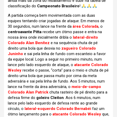
ainda mais da zona do rebaixamento e subir na tabela de
classificação do
Campeonato Brasileiro
!
A partida começa bem movimentada com as duas
equipes tentando criar jogadas de ataque. Em menos de
30 segundos, num lance na frente da
área Colorada
, o
centroavante Pitta
recebe um ótimo passe e entra na
nossa área onde inicialmente dribla o
lateral-direito
Colorado Alan Benítez
e na sequência chuta de pé
direito uma bola que desvia no
zagueiro Colorado
Juninho
e sai pela linha de fundo com escanteio a favor
da equipe local. Logo a seguir no primeiro minuto, num
lance pelo lado esquerdo de ataque, o
atacante Colorado
Wesley
recebe o passe, “corta” para o meio e chuta de pé
direito uma bola que passa muito por cima da meta
adversária e sai pela linha de fundo. Aos 5 minutos, num
lance na frente da área adversária, o
meio-de-campo
Colorado Alan Patrick
chuta rasteiro de pé direito para a
defesa firme do
goleiro Cleiton
. Aos 6 minutos, num
lance pelo lado esquerdo de defesa rente ao grande
círculo, o
lateral-esquerdo Colorado Bernabéi
faz um
ótimo lançamento para o
atacante Colorado Wesley
que,