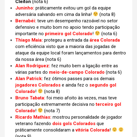
Cleiton
(nota 6)
Juninho:
práticamente evitou um gol da equipe
adversária salvando em cima da linha!
(nota 8)
Bernabéi:
teve um desempenho razoável no setor
defensivo e muito bom no apoio tendo participação
importante no
primeiro gol Colorado
!
(nota 6)
Thiago Maia:
protegeu a entrada da
área Colorada
com eficiência visto que a maioria das jogadas de
ataque da equipe local foram lançamentos para dentro
da nossa área
(nota 6)
Alan Rodríguez:
fez muito bem a ligação entre as
várias partes do
meio-de-campo Colorado
(nota 6)
Alan Patrick:
fez ótimos passes para os demais
jogadores Colorados
e ainda fez o
segundo gol
Colorado
!
(nota 8)
Bruno Tabata:
foi meio afoito às vezes, mas teve
participação extremamente decisiva no
terceiro gol
Colorado
!
(nota 7)
Ricardo Mathias:
mostrou personalidade de jogador
veterano fazendo
dois gols Colorados
que
práticamente consolidaram a
vitória Colorada
!
(nota 9)