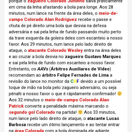
porque o
zagueiro Colorado Juninho
salva práticamente
em cima da linha afastando a bola para longe. Aos 28
minutos, num lance na frente da área deles, o
meio-de-
campo Colorado Alan Rodríguez
recebe o passe e
chuta de pé direito uma bola que desvia na defesa
adversária e sai pela linha de fundo passando muito perto
da trave esquerda da goleira deles com escanteio a nosso
favor. Aos 29 minutos, num lance pelo lado direito de
ataque, o
atacante Colorado Wesley
entra na área deles
e ao cruzar a bola desvia no
zagueiro Gustavo Marques
e sai pela linha de fundo com escanteio a nosso favor.
Entretanto, os
AAVs
(
Árbitros Auxiliares de Vídeo
)
recomendam ao
árbitro Felipe Fernades de Lima
a
revisão do lance no monitor da
C
B
F
devido a um possível
toque de mão na bola pelo zagueiro adversário, ou seja
pênalti a nosso favor o que é rápidamente confirmado!
Aos 32 minutos o
meio-de-campo Colorado Alan
Patrick
converte a penalidade máxima marcando o
segundo gol Colorado
na partida!
Aos 33 minutos,
num lance pelo lado direito de ataque, o
atacante Lucas
Barbosa
recebe um ótimo lançamento e ao tentar entrar
na
área Colorada
com a bola dominada ele adiante