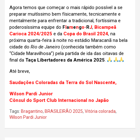
Agora temos que começar o mais rápido possível a se
preparar muitíssimo bem físicamente, tecnicamente e
mentalmente para enfrentar a tradicional, fortíssima e
poderosíssima equipe do
F
l
a
m
e
n
g
o-
R
J
,
Bicampeã
Carioca 2024/2025
e da
Copa do Brasil 2024
, na
próxima quarta-feira à noite no estádio Maracanã na bela
cidade do
Rio de Janeiro
(conhecida também como
“Cidade Maravilhosa”) pela partida de ida das oitavas de
final da
Taça Libertadores da América 2025
.
Até breve,
Saudações Coloradas da Terra do Sol Nascente,
Wilson Pardi Junior
Cônsul do Sport Club Internacional no Japão
Tags:
Bragantino
,
BRASILEIRÃO 2025
,
Vitória colorada
,
Wilson Pardi Junior