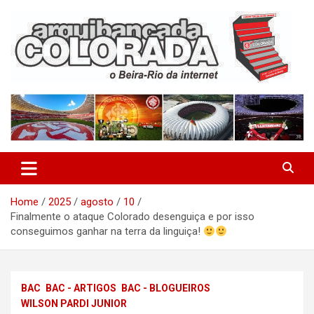
Skip
to
content
O Beira-Rio da Internet
Arquibancada Colorada
Home
2025
agosto
10
Finalmente o ataque Colorado desenguiça e por isso
conseguimos ganhar na terra da linguiça!
BAC
BAC - ARTIGOS
BAC - BLOGUEIROS
WILSON PARDI JUNIOR