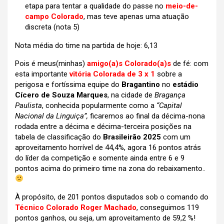
etapa para tentar a qualidade do passe no
meio-de-
campo Colorado
, mas teve apenas uma atuação
discreta (nota 5)
Nota média do time na partida de hoje: 6,13
Pois é meus(minhas)
amigo(a)s Colorado(a)s
de fé: com
esta importante
vitória Colorada de 3 x 1
sobre a
perigosa e fortíssima equipe do
Bragantino
no
estádio
Cícero de Souza Marques
, na cidade de
Bragança
Paulista
, conhecida popularmente como a
“Capital
Nacional da Linguiça”,
ficaremos ao final da décima-nona
rodada entre a décima e décima-terceira posições na
tabela de classificação do
Brasileirão 2025
com um
aproveitamento horrível de 44,4%, agora 16 pontos atrás
do líder da competição e somente ainda entre 6 e 9
pontos acima do primeiro time na zona do rebaixamento..
À propósito, de 201 pontos disputados sob o comando do
Técnico Colorado Roger Machado
, conseguimos 119
pontos ganhos, ou seja, um aproveitamento de 59,2 %!