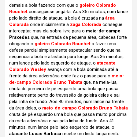
demais a bola fazendo com que o
goleiro Colorado
Rouchet
conseguisse pegá-la. Aos 35 minutos, num lance
pelo lado direito de ataque, a bola é cruzada na
área
Colorada
onde inicialmente a
zaga Colorada
consegue
interceptar, mas ela sobra livre para o
meio-de-campo
Praxedes
que, na entrada da pequena área, cabecea forte
obrigando o
goleiro Colorado Rouchet
a fazer uma
defesa parcial simplesmente espetacular sendo que na
sequência a bola é afastada para longe. Aos 36 minutos,
num lance pelo lado esquerdo de ataque, o
atacante
Colorado Wesley
avança com a bola dominada até a
frente da área adversária onde faz o passe para o
meio-
de-campo Colorado Bruno Tabata
que, na meia-lua,
chuta de primeira de pé esquerdo uma bola que passa
relativamente perto do travessão da goleira deles e sai
pela linha de fundo. Aos 40 minutos, num lance na frente
da área deles, o
meio-de-campo Colorado Bruno Tabata
chuta de pé esquerdo uma bola que passa muito por cima
da meta adversária e sai pela linha de fundo. Aos 41
minutos, num lance pelo lado esquerdo de ataque, o
atacante Lucas Barbosa
recebe um lindo lançamento