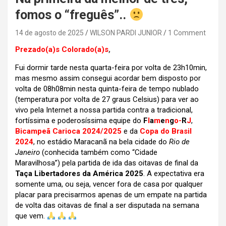
fomos o “freguês”..
14 de agosto de 2025
WILSON PARDI JUNIOR
1 Comment
Prezado(a)s Colorado(a)s
,
Fui dormir tarde nesta quarta-feira por volta de 23h10min,
mas mesmo assim consegui acordar bem disposto por
volta de 08h08min nesta quinta-feira de tempo nublado
(temperatura por volta de 27 graus Celsius) para ver ao
vivo pela Internet a nossa partida contra a tradicional,
fortíssima e poderosíssima equipe do
F
l
a
m
e
n
g
o-
R
J
,
Bicampeã Carioca 2024/2025
e da
Copa do Brasil
2024
, no estádio Maracanã na bela cidade do
Rio de
Janeiro
(conhecida também como “Cidade
Maravilhosa”) pela partida de ida das oitavas de final da
Taça Libertadores da América 2025
. A expectativa era
somente uma, ou seja, vencer fora de casa por qualquer
placar para precisarmos apenas de um empate na partida
de volta das oitavas de final a ser disputada na semana
que vem.