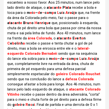
escanteio a nosso favor. Aos 25 minutos, num lance pelo
lado direito de ataque, o
a
t
a
c
a
n
t
e
P
l
a
t
a
recebe a bola e
toca para o
m
e
i
o
–
d
e
–
c
a
m
p
o
L
u
í
s
A
r
a
ú
j
o
que, na frente
da área da Colorada pelo meio, faz o passe para o
a
t
a
c
a
n
t
e
B
r
u
n
o
H
e
n
r
i
q
u
e
que, posicionado à esquerda,
chuta de pé direito uma bola que passa por cima da nossa
meta e sai pela linha de fundo. Aos 43 minutos, num lance
na frente da
área Colorada
, o
a
t
a
c
a
n
t
e
E
v
e
r
t
o
n
C
e
b
o
l
i
n
h
a
recebe o passe e tenta chutar a gol de pé
direito, mas a bola se enrosca entre ele e o
lateral-
esquerdo Colorado Bernabéi
sendo que na sequência
do lance ela sobra para o
m
e
i
o
–
d
e
–
c
a
m
p
o
L
u
í
s
A
r
a
ú
j
o
que, completamente livre na entrada da área, chuta de
primeira de pé esquerdo para uma defesa parcial
simplesmente espetacular do
goleiro Colorado Rouchet
sendo que na conclusão do lance a
defesa Colorada
consegue afastar a bola para longe. Aos 46 minutos, num
lance pelo lado esquerdo de ataque, o
atacante Colorado
Vitinho
recebe o passe dentro da área adversária, “corta”
para o meio e chuta forte de pé direito para a defesa firme
do
g
o
l
e
i
r
o
R
o
s
s
i
. Final de partida e uma derrota de 0 x 1