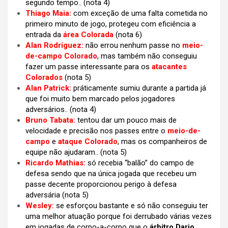
segundo tempo.. (nota 4)
Thiago Maia:
com exceção de uma falta cometida no
primeiro minuto de jogo, protegeu com eficiência a
entrada da
área Colorada
(nota 6)
Alan Rodríguez:
não errou nenhum passe no
meio-
de-campo Colorado
, mas também não conseguiu
fazer um passe interessante para os
atacantes
Colorados
(nota 5)
Alan Patrick:
práticamente sumiu durante a partida já
que foi muito bem marcado pelos jogadores
adversários..
(nota 4)
Bruno Tabata:
tentou dar um pouco mais de
velocidade e precisão nos passes entre o
meio-de-
campo
e
ataque Colorado
, mas os companheiros de
equipe não ajudaram.. (nota 5)
Ricardo Mathias:
só recebia “balão” do campo de
defesa sendo que na única jogada que recebeu um
passe decente proporcionou perigo à defesa
adversária
(nota 5)
Wesley:
se esforçou bastante e só não conseguiu ter
uma melhor atuação porque foi derrubado várias vezes
em jogadas de corpo-a-corpo que o
árbitro Dario