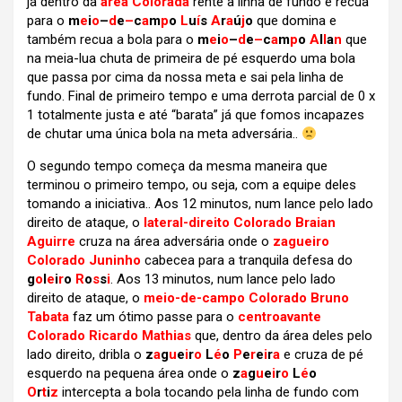
já dentro da
área Colorada
rente à linha de fundo e recua
para o
m
e
i
o
–
d
e
–
c
a
m
p
o
L
u
í
s
A
r
a
ú
j
o
que domina e
também recua a bola para o
m
e
i
o
–
d
e
–
c
a
m
p
o
A
l
l
a
n
que
na meia-lua chuta de primeira de pé esquerdo uma bola
que passa por cima da nossa meta e sai pela linha de
fundo. Final de primeiro tempo e uma derrota parcial de 0 x
1 totalmente justa e até “barata” já que fomos incapazes
de chutar uma única bola na meta adversária..
O segundo tempo começa da mesma maneira que
terminou o primeiro tempo, ou seja, com a equipe deles
tomando a iniciativa.. Aos 12 minutos, num lance pelo lado
direito de ataque, o
lateral-direito Colorado Braian
Aguirre
cruza na área adversária onde o
zagueiro
Colorado Juninho
cabecea para a tranquila defesa do
g
o
l
e
i
r
o
R
o
s
s
i
. Aos 13 minutos, num lance pelo lado
direito de ataque, o
meio-de-campo Colorado Bruno
Tabata
faz um ótimo passe para o
centroavante
Colorado Ricardo Mathias
que, dentro da área deles pelo
lado direito, dribla o
z
a
g
u
e
i
r
o
L
é
o
P
e
r
e
i
r
a
e cruza de pé
esquerdo na pequena área onde o
z
a
g
u
e
i
r
o
L
é
o
O
r
t
i
z
intercepta a bola tocando pela linha de fundo com