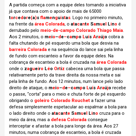
A partida começa com a equipe deles tomando a iniciativa
já que contava com o apoio de mais de 65000
t
o
r
c
e
d
o
r
e
(
a
)
s
f
a
m
e
n
g
u
i
s
t
a
s
. Logo no primeiro minuto,
na frente da
área Colorada
, o
a
t
a
c
a
n
t
e
S
a
m
u
e
l
L
i
n
o
é
derrubado pelo
meio-de-campo Colorado Thiago Maia
.
Aos 2 minutos, o
m
e
i
o
–
d
e
–
c
a
m
p
o
L
u
í
s
A
r
a
ú
j
o
cobra a
falta chutando de pé esquerdo uma bola que desvia na
barreira Colorada
e na sequência do lance sai pela linha
de fundo com escanteio a favor da equipe deles. Na
cobrança de escanteio a bola é cruzada na
área Colorada
onde o
z
a
g
u
e
i
r
o
L
é
o
O
r
t
i
z
cabecea uma bola que passa
relativamente perto da trave direita da nossa meta e sai
pela linha de fundo. Aos 12 minutos, num lance pelo lado
direito de ataque, o
m
e
i
o
–
d
e
–
c
a
m
p
o
L
u
í
s
A
r
a
ú
j
o
recebe
o passe, “corta” para o meio e chuta forte de pé esquerdo
obrigando o
goleiro Colorado Rouchet
a fazer uma
defesa simplesmente espetacular ao espalmar a bola para
o lado direito onde o
a
t
a
c
a
n
t
e
S
a
m
u
e
l
L
i
n
o
cruza para o
meio da área, mas a
defesa Colorada
consegue
interceptar e afastar a bola para longe da área. Aos 27
minutos, numa cobrança de escanteio, a bola é cruzada