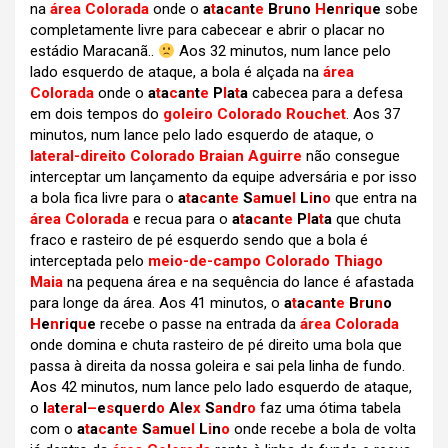
na
área Colorada
onde o
a
t
a
c
a
n
t
e
B
r
u
n
o
H
e
n
r
i
q
u
e
sobe
completamente livre para cabecear e abrir o placar no
estádio Maracanã..
Aos 32 minutos, num lance pelo
lado esquerdo de ataque, a bola é alçada na
área
Colorada
onde o
a
t
a
c
a
n
t
e
P
l
a
t
a
cabecea para a defesa
em dois tempos do
goleiro Colorado Rouchet
. Aos 37
minutos, num lance pelo lado esquerdo de ataque, o
lateral-direito Colorado Braian Aguirre
não consegue
interceptar um lançamento da equipe adversária e por isso
a bola fica livre para o
a
t
a
c
a
n
t
e
S
a
m
u
e
l
L
i
n
o
que entra na
área Colorada
e recua para o
a
t
a
c
a
n
t
e
P
l
a
t
a
que chuta
fraco e rasteiro de pé esquerdo sendo que a bola é
interceptada pelo
meio-de-campo Colorado Thiago
Maia
na pequena área e na sequência do lance é afastada
para longe da área. Aos 41 minutos, o
a
t
a
c
a
n
t
e
B
r
u
n
o
H
e
n
r
i
q
u
e
recebe o passe na entrada da
área Colorada
onde domina e chuta rasteiro de pé direito uma bola que
passa à direita da nossa goleira e sai pela linha de fundo.
Aos 42 minutos, num lance pelo lado esquerdo de ataque,
o
l
a
t
e
r
a
l
–
e
s
q
u
e
r
d
o
A
l
e
x
S
a
n
d
r
o
faz uma ótima tabela
com o
a
t
a
c
a
n
t
e
S
a
m
u
e
l
L
i
n
o
onde recebe a bola de volta