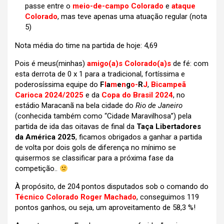
passe entre o
meio-de-campo Colorado
e
ataque
Colorado
, mas teve apenas uma atuação regular (nota
5)
Nota média do time na partida de hoje: 4,69
Pois é meus(minhas)
amigo(a)s Colorado(a)s
de fé: com
esta derrota de 0 x 1 para a tradicional, fortíssima e
poderosíssima equipe do
F
l
a
m
e
n
g
o-
R
J
,
Bicampeã
Carioca 2024/2025
e da
Copa do Brasil 2024
, no
estádio Maracanã na bela cidade do
Rio de Janeiro
(conhecida também como “Cidade Maravilhosa”) pela
partida de ida das oitavas de final da
Taça Libertadores
da América 2025
, ficamos obrigados a ganhar a partida
de volta por dois gols de diferença no mínimo se
quisermos se classificar para a próxima fase da
competição..
À propósito, de 204 pontos disputados sob o comando do
Técnico Colorado Roger Machado
, conseguimos 119
pontos ganhos, ou seja, um aproveitamento de 58,3 %!