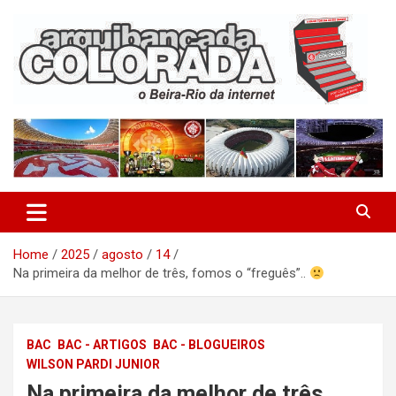
Skip
to
content
O Beira-Rio da Internet
Arquibancada Colorada
Home
2025
agosto
14
Na primeira da melhor de três, fomos o “freguês”..
BAC
BAC - ARTIGOS
BAC - BLOGUEIROS
WILSON PARDI JUNIOR
Na primeira da melhor de três,