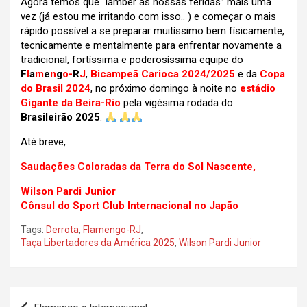
Agora temos que “lamber as nossas feridas” mais uma
vez (já estou me irritando com isso.. ) e começar o mais
rápido possível a se preparar muitíssimo bem físicamente,
tecnicamente e mentalmente para enfrentar novamente a
tradicional, fortíssima e poderosíssima equipe do
F
l
a
m
e
n
g
o-
R
J
,
Bicampeã Carioca 2024/2025
e da
Copa
do Brasil 2024
, no próximo domingo à noite no
estádio
Gigante da Beira-Rio
pela vigésima rodada do
Brasileirão 2025
.
Até breve,
Saudações Coloradas da Terra do Sol Nascente,
Wilson Pardi Junior
Cônsul do Sport Club Internacional no Japão
Tags:
Derrota
,
Flamengo-RJ
,
Taça Libertadores da América 2025
,
Wilson Pardi Junior
Navegação