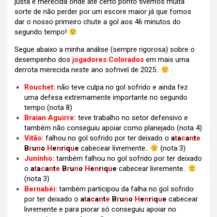
justa e merecida onde até certo ponto tivemos muita
sorte de não perder por um escore maior já que fomos
dar o nosso primeiro chute a gol aos 46 minutos do
segundo tempo!
Segue abaixo a minha análise (sempre rigorosa) sobre o
desempenho dos
jogadores Colorados
em mais uma
derrota merecida neste ano sofrivel de 2025..
:
Rouchet:
não teve culpa no gol sofrido e ainda fez
uma defesa extremamente importante no segundo
tempo (nota 8)
Braian Aguirre:
teve trabalho no setor defensivo e
também não conseguiu apoiar como planejado (nota 4)
Vitão:
falhou no gol sofrido por ter deixado o
a
t
a
c
a
n
t
e
B
r
u
n
o
H
e
n
r
i
q
u
e
cabecear livremente..
(nota 3)
Juninho:
também falhou no gol sofrido por ter deixado
o
a
t
a
c
a
n
t
e
B
r
u
n
o
H
e
n
r
i
q
u
e
cabecear livremente..
(nota 3)
Bernabéi:
também participou da falha no gol sofrido
por ter deixado o
a
t
a
c
a
n
t
e
B
r
u
n
o
H
e
n
r
i
q
u
e
cabecear
livremente e para piorar só conseguiu apoiar no