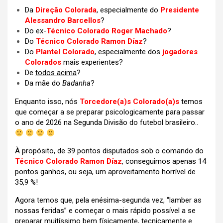
Da
Direção Colorada
, especialmente do
Presidente
Alessandro Barcellos
?
Do ex-
Técnico Colorado Roger Machado
?
Do
Técnico Colorado Ramon Díaz
?
Do
Plantel Colorado
, especialmente dos
jogadores
Colorados
mais experientes?
De
todos acima
?
Da mãe do
Badanha
?
Enquanto isso, nós
Torcedore(a)s Colorado(a)s
temos
que começar a se preparar psicologicamente para passar
o ano de 2026 na Segunda Divisão do futebol brasileiro..
À propósito, de 39 pontos disputados sob o comando do
Técnico Colorado Ramon Díaz
, conseguimos apenas 14
pontos ganhos, ou seja, um aproveitamento horrível de
35,9 %!
Agora temos que, pela enésima-segunda vez, “lamber as
nossas feridas” e começar o mais rápido possível a se
preparar muitíssimo bem físicamente, tecnicamente e