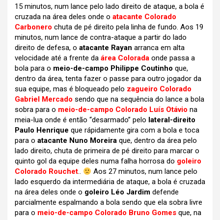
15 minutos, num lance pelo lado direito de ataque, a bola é
cruzada na área deles onde o
atacante Colorado
Carbonero
chuta de pé direito pela linha de fundo. Aos 19
minutos, num lance de contra-ataque a partir do lado
direito de defesa, o
atacante Rayan
arranca em alta
velocidade até a frente da
área Colorada
onde passa a
bola para o
meio-de-campo Philippe Coutinho
que,
dentro da área, tenta fazer o passe para outro jogador da
sua equipe, mas é bloqueado pelo
zagueiro Colorado
Gabriel Mercado
sendo que na sequência do lance a bola
sobra para o
meio-de-campo Colorado Luís Otávio
na
meia-lua onde é então “desarmado” pelo
lateral-direito
Paulo Henrique
que rápidamente gira com a bola e toca
para o
atacante Nuno Moreira
que, dentro da área pelo
lado direito, chuta de primeira de pé direito para marcar o
quinto gol da equipe deles numa falha horrosa do
goleiro
Colorado Rouchet
..
Aos 27 minutos, num lance pelo
lado esquerdo da intermediária de ataque, a bola é cruzada
na área deles onde o
goleiro Léo Jardim
defende
parcialmente espalmando a bola sendo que ela sobra livre
para o
meio-de-campo Colorado Bruno Gomes
que, na