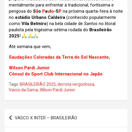
mentalmente para enfrentar a tradicional, fortíssima e
perigosa do
S
ã
o
P
a
u
l
o
-S
P
na próxima quarta-feira à noite
no
estádio Urbano Caldeira
(conhecido popularmente
como
Vila Belmiro
) na bela cidade de
Santos
no litoral
paulista
pela trigésima-sétima rodada do
Brasileirão
2025
!
Até semana que vem,
Saudações Coloradas da Terra do Sol Nascente,
Wilson Pardi Junior
Cônsul do Sport Club Internacional no Japão
Tags:
BRASILEIRÃO 2025
,
derrota vergonhosa
,
Vasco da Gama
,
Wilson Pardi Junior
Navegação
VASCO X INTER – BRASILEIRÃO
de