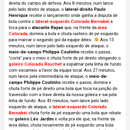
direita do campo de defesa. Aos 8 minutos, num lance
pelo lado direito de ataque, o
lateral-direito Paulo
Henrique
recebe o lançamento onde ganha a disputa de
bola contra o
lateral-esquerdo Colorado Bernabéi
e
toca para o
atacante Rayan
que, na frente da
área
Colorada
, domina a bola e chuta rasteiro de pé esquerdo
para marcar o segundo gol da equipe deles..
Aos 13
minutos, num lance pelo lado esquerdo de ataque, o
meio-de-campo Philippe Coutinho
recebe o passe,
“corta” para o meio e chuta forte de pé direito obrigando o
goleiro Colorado Rouchet
a espalmar pela linha de fundo
com escanteio a favor da equipe local. Aos 27 minutos,
num lance pela intermediária de ataque, o
meio-de-
campo Philippe Coutinho
recebe o passe, domina e
chuta forte de pé direito uma bola que toca na junção do
travessão com a trave direita da nossa goleira e sai pela
linha de fundo. Aos 43 minutos, num lance pelo lado
esquerdo de ataque, o
lateral-esquerdo Colorado
Bernabéi
chuta forte de pé esquerdo uma bola que rebate
no
goleiro Léo Jardim
e volta pra ele que, na frente da
área deles, chuta novamente de pé esquerdo uma bola