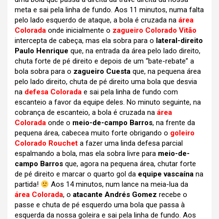
meta e sai pela linha de fundo. Aos 11 minutos, numa falta
pelo lado esquerdo de ataque, a bola é cruzada na
área
Colorada
onde inicialmente o
zagueiro Colorado Vitão
intercepta de cabeça, mas ela sobra para o
lateral-direito
Paulo Henrique
que, na entrada da área pelo lado direito,
chuta forte de pé direito e depois de um “bate-rebate” a
bola sobra para o
zagueiro Cuesta
que, na pequena área
pelo lado direito, chuta de pé direito uma bola que desvia
na
defesa Colorada
e sai pela linha de fundo com
escanteio a favor da equipe deles. No minuto seguinte, na
cobrança de escanteio, a bola é cruzada na
área
Colorada
onde o
meio-de-campo Barros
, na frente da
pequena área, cabecea muito forte obrigando o
goleiro
Colorado Rouchet
a fazer uma linda defesa parcial
espalmando a bola, mas ela sobra livre para
meio-de-
campo Barros
que, agora na pequena área, chutar forte
de pé direito e marcar o quarto gol da
equipe vascaína
na
partida!
Aos 14 minutos, num lance na meia-lua da
área Colorada
, o
atacante Andrés Gomez
recebe o
passe e chuta de pé esquerdo uma bola que passa à
esquerda da nossa goleira e sai pela linha de fundo. Aos