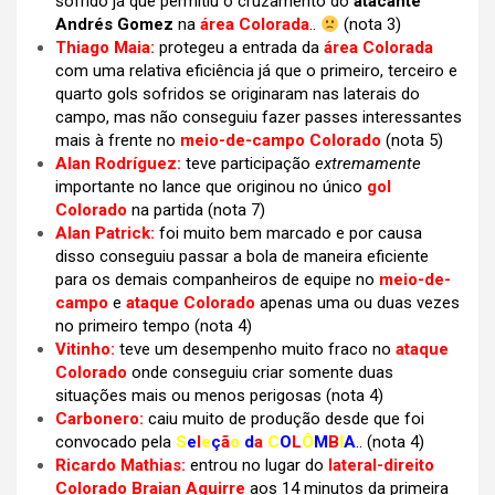
sofrido já que permitiu o cruzamento do
atacante
Andrés Gomez
na
área Colorada
..
(nota 3)
Thiago Maia:
protegeu a entrada da
área Colorada
com uma relativa eficiência já que o primeiro, terceiro e
quarto gols sofridos se originaram nas laterais do
campo, mas não conseguiu fazer passes interessantes
mais à frente no
meio-de-campo Colorado
(nota 5)
Alan Rodríguez:
teve participação
extremamente
importante no lance que originou no único
gol
Colorado
na partida (nota 7)
Alan Patrick:
foi muito bem marcado e por causa
disso conseguiu passar a bola de maneira eficiente
para os demais companheiros de equipe no
meio-de-
campo
e
ataque Colorado
apenas uma ou duas vezes
no primeiro tempo
(nota 4)
Vitinho:
teve um desempenho muito fraco no
ataque
Colorado
onde conseguiu criar somente duas
situações mais ou menos perigosas (nota 4)
Carbonero:
caiu muito de produção desde que foi
convocado pela
S
e
l
e
ç
ã
o
d
a
C
O
L
Ô
M
B
I
A
.. (nota 4)
Ricardo Mathias:
entrou no lugar do
lateral-direito
Colorado Braian Aguirre
aos 14 minutos da primeira