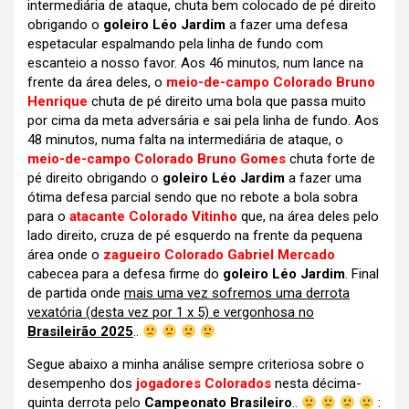
intermediária de ataque, chuta bem colocado de pé direito
obrigando o
goleiro Léo Jardim
a fazer uma defesa
espetacular espalmando pela linha de fundo com
escanteio a nosso favor. Aos 46 minutos, num lance na
frente da área deles, o
meio-de-campo Colorado Bruno
Henrique
chuta de pé direito uma bola que passa muito
por cima da meta adversária e sai pela linha de fundo. Aos
48 minutos, numa falta na intermediária de ataque, o
meio-de-campo Colorado Bruno Gomes
chuta forte de
pé direito obrigando o
goleiro Léo Jardim
a fazer uma
ótima defesa parcial sendo que no rebote a bola sobra
para o
atacante Colorado Vitinho
que, na área deles pelo
lado direito, cruza de pé esquerdo na frente da pequena
área onde o
zagueiro Colorado Gabriel Mercado
cabecea para a defesa firme do
goleiro Léo Jardim
. Final
de partida onde
mais uma vez sofremos uma derrota
vexatória (desta vez por 1 x 5) e vergonhosa no
Brasileirão 2025
..
Segue abaixo a minha análise sempre criteriosa sobre o
desempenho dos
jogadores Colorados
nesta décima-
quinta derrota pelo
Campeonato Brasileiro
..
: