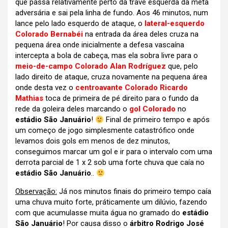
que passa relativamente perto da trave esquerda da meta
adversária e sai pela linha de fundo. Aos 46 minutos, num
lance pelo lado esquerdo de ataque, o
lateral-esquerdo
Colorado Bernabéi
na entrada da área deles cruza na
pequena área onde inicialmente a defesa vascaína
intercepta a bola de cabeça, mas ela sobra livre para o
meio-de-campo Colorado Alan Rodríguez
que, pelo
lado direito de ataque, cruza novamente na pequena área
onde desta vez o
centroavante Colorado Ricardo
Mathias
toca de primeira de pé direito para o fundo da
rede da goleira deles marcando o
gol Colorado
no
estádio São Januário
!
Final de primeiro tempo e após
um começo de jogo simplesmente catastrófico onde
levamos dois gols em menos de dez minutos,
conseguimos marcar um gol e ir para o intervalo com uma
derrota parcial de 1 x 2 sob uma forte chuva que caía no
estádio São Januário
..
Observação:
Já nos minutos finais do primeiro tempo caía
uma chuva muito forte, práticamente um dilúvio, fazendo
com que acumulasse muita água no gramado do
estádio
São Januário
! Por causa disso o
árbitro Rodrigo José