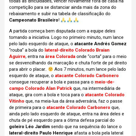
todas as dificuldades, vencer novamente fora de casa na
competição para se distanciar ainda mais da zona do
rebaixamento e subir na tabela de classificação do
Campeonato Brasileiro
!
A partida começa bem disputada com a equipe deles
tomando a iniciativa. Logo no primeiro minuto, num lance
pelo lado esquerdo de ataque, o
atacante Andrés Gomez
“rouba” a bola do
lateral-direito Colorado Braian
Aguirre
, entra na
área Colorada
onde “corta” para o meio
se desvencilhando da marcação e chuta forte de pé direito
para abrir o placar..
Aos 7 minutos, num lance pelo lado
esquerdo de ataque, o
atacante Colorado Carbonero
consegue recuperar a bola e passa para o
meio-de-
campo Colorado Alan Patrick
que, na intermediária de
ataque, gira com a bola e toca para o
atacante Colorado
Vitinho
que, na meia-lua da área adversária, faz o passe
de primeira para o
atacante Colorado Carbonero
que,
ainda pelo lado esquerdo de ataque, entra na área deles e
chuta de pé esquerdo para a ótima defesa parcial do
goleiro Léo Jardim
sendo que na sequência do lance o
lateral-direito Paulo Henrique
afasta a bola pela lateral