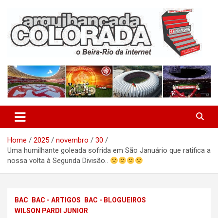
Skip
to
content
O Beira-Rio da Internet
Arquibancada Colorada
Home
2025
novembro
30
Uma humilhante goleada sofrida em São Januário que ratifica a
nossa volta à Segunda Divisão..
BAC
BAC - ARTIGOS
BAC - BLOGUEIROS
WILSON PARDI JUNIOR