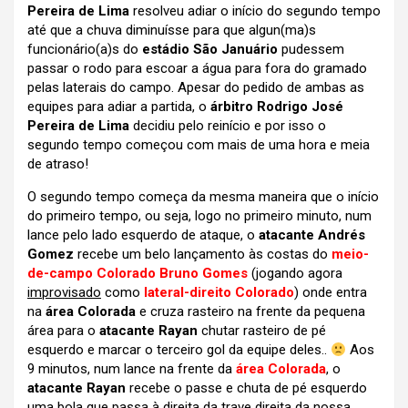
Pereira de Lima
resolveu adiar o início do segundo tempo
até que a chuva diminuísse para que algun(ma)s
funcionário(a)s do
estádio São Januário
pudessem
passar o rodo para escoar a água para fora do gramado
pelas laterais do campo. Apesar do pedido de ambas as
equipes para adiar a partida, o
árbitro Rodrigo José
Pereira de Lima
decidiu pelo reinício e por isso o
segundo tempo começou com mais de uma hora e meia
de atraso!
O segundo tempo começa da mesma maneira que o início
do primeiro tempo, ou seja, logo no primeiro minuto, num
lance pelo lado esquerdo de ataque, o
atacante Andrés
Gomez
recebe um belo lançamento às costas do
meio-
de-campo Colorado Bruno Gomes
(jogando agora
improvisado
como
lateral-direito Colorado
) onde entra
na
área Colorada
e cruza rasteiro na frente da pequena
área para o
atacante Rayan
chutar rasteiro de pé
esquerdo e marcar o terceiro gol da equipe deles..
Aos
9 minutos, num lance na frente da
área Colorada
, o
atacante Rayan
recebe o passe e chuta de pé esquerdo
uma bola que passa à direita da trave direita da nossa