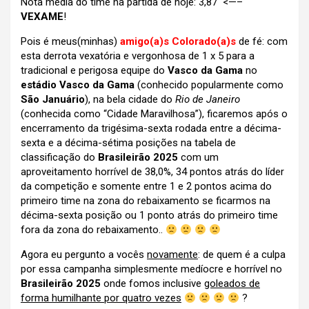
Nota média do time na partida de hoje: 3,87 <—–
VEXAME
!
Pois é meus(minhas)
amigo(a)s Colorado(a)s
de fé: com
esta derrota vexatória e vergonhosa de 1 x 5 para a
tradicional e perigosa equipe do
Vasco da Gama
no
estádio Vasco da Gama
(conhecido popularmente como
São Januário
), na bela cidade do
Rio de Janeiro
(conhecida como “Cidade Maravilhosa”),
ficaremos após o
encerramento da trigésima-sexta rodada entre a décima-
sexta e a décima-sétima posições na tabela de
classificação do
Brasileirão 2025
com um
aproveitamento horrível de 38,0%, 34 pontos atrás do líder
da competição e somente entre 1 e 2 pontos acima do
primeiro time na zona do rebaixamento se ficarmos na
décima-sexta posição ou 1 ponto atrás do primeiro time
fora da zona do rebaixamento..
Agora eu pergunto a vocês
novamente
: de quem é a culpa
por essa campanha simplesmente medíocre e horrível no
Brasileirão 2025
onde fomos inclusive
goleados de
forma humilhante por quatro vezes
?