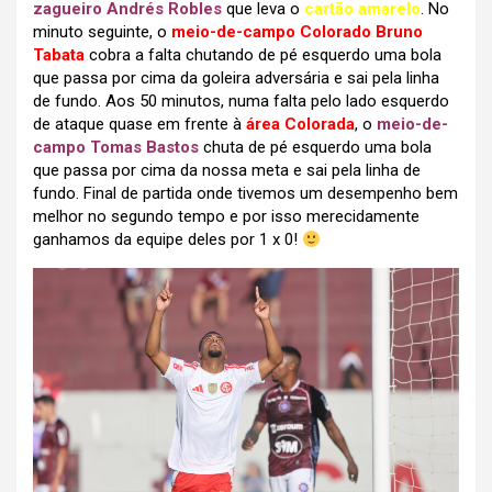
zagueiro Andrés Robles
que leva o
cartão amarelo
. No
minuto seguinte, o
meio-de-campo Colorado Bruno
Tabata
cobra a falta chutando de pé esquerdo uma bola
que passa por cima da goleira adversária e sai pela linha
de fundo. Aos 50 minutos, numa falta pelo lado esquerdo
de ataque quase em frente à
área Colorada
, o
meio-de-
campo Tomas Bastos
chuta de pé esquerdo uma bola
que passa por cima da nossa meta e sai pela linha de
fundo. Final de partida onde tivemos um desempenho bem
melhor no segundo tempo e por isso merecidamente
ganhamos da equipe deles por 1 x 0!