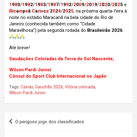
1
9
8
0
/
1
9
8
2
/
1
9
8
3
/
1
9
8
7
/
1
9
9
2
/
2
0
0
9
/
2
0
1
9
/
2
0
2
0
/
2
0
2
5
e
B
i
c
a
m
p
e
ã
C
a
r
i
o
c
a
2
0
2
4
/
2
0
2
5
, na próxima quarta-feira à
noite no estádio Maracanã na bela cidade do
Rio de
Janeiro
(conhecida também como “Cidade
Maravilhosa”)
pela segunda rodada do
Brasileirão 2026
.
Até breve!
Saudações Coloradas da Terra do Sol Nascente,
Wilson Pardi Junior
Cônsul do Sport Club Internacional no Japão
Tags:
Caxias
,
Gauchão 2026
,
Vitória colorada
,
Wilson Pardi Junior
Navegação
O perigoso jogo dos classificados
de
Post