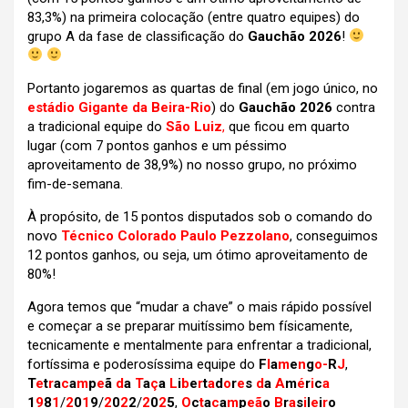
83,3%) na primeira colocação (entre quatro equipes) do
grupo A da fase de classificação do
Gauchão 2026
!
Portanto jogaremos as quartas de final (em jogo único, no
estádio Gigante da Beira-Rio
) do
Gauchão 2026
contra
a tradicional equipe do
São Luiz
,
que
ficou em quarto
lugar (com 7 pontos ganhos e um péssimo
aproveitamento de 38,9%) no nosso grupo, no próximo
fim-de-semana.
À propósito, de 15 pontos disputados sob o comando do
novo
Técnico Colorado Paulo Pezzolano
, conseguimos
12 pontos ganhos, ou seja, um ótimo aproveitamento de
80%!
Agora temos que “mudar a chave” o mais rápido possível
e começar a se preparar muitíssimo bem físicamente,
tecnicamente e mentalmente para enfrentar a tradicional,
fortíssima e poderosíssima equipe do
F
l
a
m
e
n
g
o-
R
J
,
T
e
t
r
a
c
a
m
p
e
ã
d
a
T
a
ç
a
L
i
b
e
r
t
a
d
o
r
e
s
d
a
A
m
é
r
i
c
a
1
9
8
1
/
2
0
1
9
/
2
0
2
2
/
2
0
2
5
,
O
c
t
a
c
a
m
p
eã
o
B
r
a
s
i
l
e
i
r
o