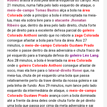
Robles
afasta a bola pela lateral esquerda do campo. Aos
21 minutos, numa falta pelo lado esquerdo de ataque, o
meio-de-campo Tomas Bastos
alça a bola na
área
Colorada
onde a princípio a bola é interceptada na meia-
lua, mas ela sobra livre para o
atacante Jhonatan
Ribeiro
que, dentro da área pelo lado direito, chuta forte
de pé direito para a excelente defesa parcial do
goleiro
Colorado Anthoni
sendo que no rebote a
zaga Colorada
consegue afastar a bola para fora da área. Aos 27
minutos, o
meio-de-campo Colorado Gustavo Prado
recebe o passe dentro da área adversária e chuta fraco de
pé esquerdo para a tranquila defesa do
goleiro Léo Lang
.
Aos 28 minutos, a bola é levantada na
área Colorada
onde o
goleiro Colorado Anthoni
consegue afastar de
soco, mas ela livre para o
lateral-direito Ronei
que, na
meia-lua, chuta de pé esquerdo uma bola que passa
relativamente perto da trave direita da nossa goleira e sai
pela linha de fundo. Aos 29 minutos, num lance pelo lado
esquerdo da intermediária de ataque, o
meio-de-campo
Colorado Gustavo Prado
avança com a bola dominada
até a frente da área deles onde chuta forte de pé direito
uma bola que passa por cima da meta adversária e sai