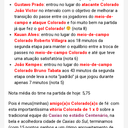
Gustavo Prado:
entrou no lugar do
atacante Colorado
João Victor
no intervalo com o objetivo de melhorar a
transição do passe entre os jogadores do
meio-de-
campo
e
ataque Colorado
e foi muito bem na partida
já que fez o
gol Colorado
!
(nota 8)
Kauan Alves:
entrou no lugar do
meio-de-campo
Colorado Roberto Villagra
aos 18 minutos da
segunda etapa para manter o equilíbrio entre a troca de
passes no
meio-de-campo Colorado
e até que teve
uma atuação satisfatória (nota 6)
João Kempes:
entrou no lugar do
meio-de-campo
Colorado Bruno Tabata
aos 43 minutos da segunda
etapa onde leva a nota “padrão” já que jogou durante
apenas 7 minutos (nota 5)
Nota média do time na partida de hoje: 5,75
Pois é meus(minhas)
amigo(a)s Colorado(a)s
de fé: com
esta importantíssima
vitória Colorada de 1 x 0
sobre a
tradicional equipe do
Caxias
no
estádio Centenário
, na
bela e acolhedora cidade de
Caxias do Sul
, terminamos
(com 15 pontos ganhos e um ótimo aproveitamento de