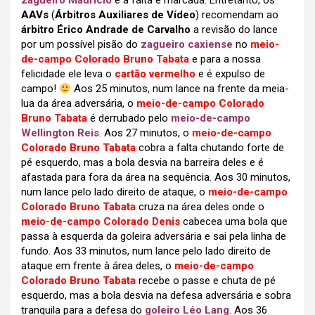
zagueiro Maurício
e a falta é marcada. Entretanto, os
AAVs
(
Árbitros Auxiliares de Vídeo
) recomendam ao
árbitro Érico Andrade de Carvalho
a revisão do lance
por um possível pisão do
zagueiro caxiense
no
meio-
de-campo Colorado Bruno Tabata
e para a nossa
felicidade ele leva o
cartão vermelho
e é expulso de
campo!
Aos 25 minutos, num lance na frente da meia-
lua da área adversária, o
meio-de-campo Colorado
Bruno Tabata
é derrubado pelo
meio-de-campo
Wellington Reis
. Aos 27 minutos, o
meio-de-campo
Colorado Bruno Tabata
cobra a falta chutando forte de
pé esquerdo, mas a bola desvia na barreira deles e é
afastada para fora da área na sequência. Aos 30 minutos,
num lance pelo lado direito de ataque, o
meio-de-campo
Colorado Bruno Tabata
cruza na área deles onde o
meio-de-campo Colorado Denis
cabecea uma bola que
passa à esquerda da goleira adversária e sai pela linha de
fundo. Aos 33 minutos, num lance pelo lado direito de
ataque em frente à área deles, o
meio-de-campo
Colorado Bruno Tabata
recebe o passe e chuta de pé
esquerdo, mas a bola desvia na defesa adversária e sobra
tranquila para a defesa do
goleiro Léo Lang
. Aos 36