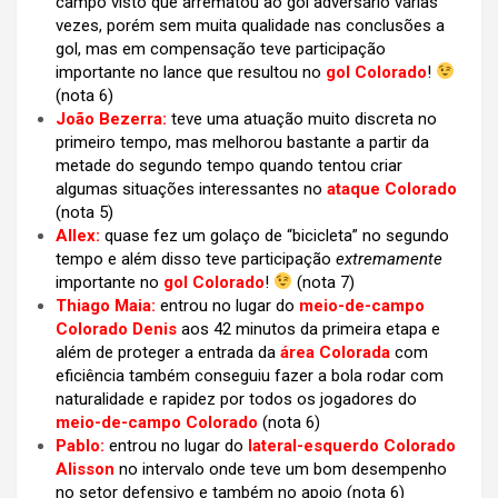
campo visto que arrematou ao gol adversário várias
vezes, porém sem muita qualidade nas conclusões a
gol, mas em compensação teve participação
importante no lance que resultou no
gol Colorado
!
(nota 6)
João Bezerra:
teve uma atuação muito discreta no
primeiro tempo, mas melhorou bastante a partir da
metade do segundo tempo quando tentou criar
algumas situações interessantes no
ataque Colorado
(nota 5)
Allex:
quase fez um golaço de “bicicleta” no segundo
tempo e além disso teve participação
extremamente
importante no
gol Colorado
!
(nota 7)
Thiago Maia:
entrou no lugar do
meio-de-campo
Colorado Denis
aos 42 minutos da primeira etapa e
além de proteger a entrada da
área Colorada
com
eficiência também conseguiu fazer a bola rodar com
naturalidade e rapidez por todos os jogadores do
meio-de-campo Colorado
(nota 6)
Pablo:
entrou no lugar do
lateral-esquerdo Colorado
Alisson
no intervalo onde teve um bom desempenho
no setor defensivo e também no apoio (nota 6)