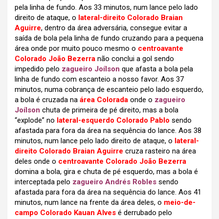
pela linha de fundo. Aos 33 minutos, num lance pelo lado
direito de ataque, o
lateral-direito Colorado Braian
Aguirre
, dentro da área adversária, consegue evitar a
saída de bola pela linha de fundo cruzando para a pequena
área onde por muito pouco mesmo o
centroavante
Colorado João Bezerra
não conclui a gol sendo
impedido pelo
zagueiro Joílson
que afasta a bola pela
linha de fundo com escanteio a nosso favor. Aos 37
minutos, numa cobrança de escanteio pelo lado esquerdo,
a bola é cruzada na
área Colorada
onde o
zagueiro
Joílson
chuta de primeira de pé direito, mas a bola
“explode” no
lateral-esquerdo Colorado Pablo
sendo
afastada para fora da área na sequência do lance. Aos 38
minutos, num lance pelo lado direito de ataque, o
lateral-
direito Colorado Braian Aguirre
cruza rasteiro na área
deles onde o
centroavante Colorado João Bezerra
domina a bola, gira e chuta de pé esquerdo, mas a bola é
interceptada pelo
zagueiro Andrés Robles
sendo
afastada para fora da área na sequência do lance. Aos 41
minutos, num lance na frente da área deles, o
meio-de-
campo Colorado Kauan Alves
é derrubado pelo