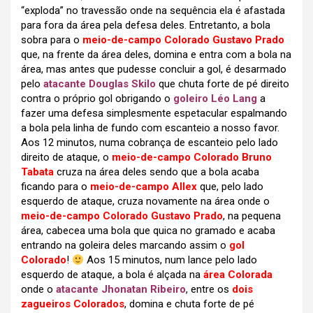
“exploda” no travessão onde na sequência ela é afastada
para fora da área pela defesa deles. Entretanto, a bola
sobra para o
meio-de-campo Colorado Gustavo Prado
que, na frente da área deles, domina e entra com a bola na
área, mas antes que pudesse concluir a gol, é desarmado
pelo
atacante Douglas Skilo
que chuta forte de pé direito
contra o próprio gol obrigando o
goleiro Léo Lang
a
fazer uma defesa simplesmente espetacular espalmando
a bola pela linha de fundo com escanteio a nosso favor.
Aos 12 minutos, numa cobrança de escanteio pelo lado
direito de ataque, o
meio-de-campo Colorado Bruno
Tabata
cruza na área deles sendo que a bola acaba
ficando para o
meio-de-campo Allex
que, pelo lado
esquerdo de ataque, cruza novamente na área onde o
meio-de-campo Colorado Gustavo Prado
, na pequena
área, cabecea uma bola que quica no gramado e acaba
entrando na goleira deles marcando assim o
gol
Colorado
!
Aos 15 minutos, num lance pelo lado
esquerdo de ataque, a bola é alçada na
área Colorada
onde o
atacante Jhonatan Ribeiro
, entre os
dois
zagueiros Colorados
, domina e chuta forte de pé