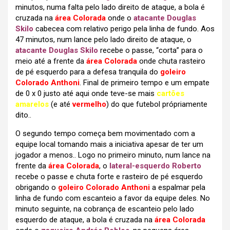
minutos, numa falta pelo lado direito de ataque, a bola é
cruzada na
área Colorada
onde o
atacante Douglas
Skilo
cabecea com relativo perigo pela linha de fundo. Aos
47 minutos, num lance pelo lado direito de ataque, o
atacante Douglas Skilo
recebe o passe, “corta” para o
meio até a frente da
área Colorada
onde chuta rasteiro
de pé esquerdo para a defesa tranquila do
goleiro
Colorado Anthoni
. Final de primeiro tempo e um empate
de 0 x 0 justo até aqui onde teve-se mais
cartões
amarelos
(e até
vermelho
) do que futebol própriamente
dito..
O segundo tempo começa bem movimentado com a
equipe local tomando mais a iniciativa apesar de ter um
jogador a menos.. Logo no primeiro minuto, num lance na
frente da
área Colorada
, o
lateral-esquerdo Roberto
recebe o passe e chuta forte e rasteiro de pé esquerdo
obrigando o
goleiro Colorado Anthoni
a espalmar pela
linha de fundo com escanteio a favor da equipe deles. No
minuto seguinte, na cobrança de escanteio pelo lado
esquerdo de ataque, a bola é cruzada na
área Colorada