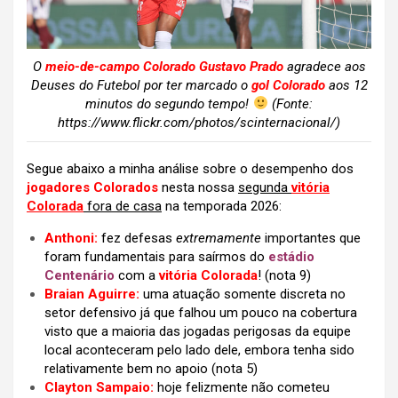
O
meio-de-campo Colorado Gustavo Prado
agradece aos
Deuses do Futebol por ter marcado o
gol Colorado
aos 12
minutos do segundo tempo!
(Fonte:
https://www.flickr.com/photos/scinternacional/)
Segue abaixo a minha análise sobre o desempenho dos
jogadores Colorados
nesta nossa
segunda
vitória
Colorada
fora de casa
na temporada 2026:
Anthoni:
fez defesas
extremamente
importantes que
foram fundamentais para saírmos do
estádio
Centenário
com a
vitória Colorada
!
(nota 9)
Braian Aguirre:
uma atuação somente discreta no
setor defensivo já que falhou um pouco na cobertura
visto que a maioria das jogadas perigosas da equipe
local aconteceram pelo lado dele, embora tenha sido
relativamente bem no apoio (nota 5)
Clayton Sampaio:
hoje felizmente não cometeu