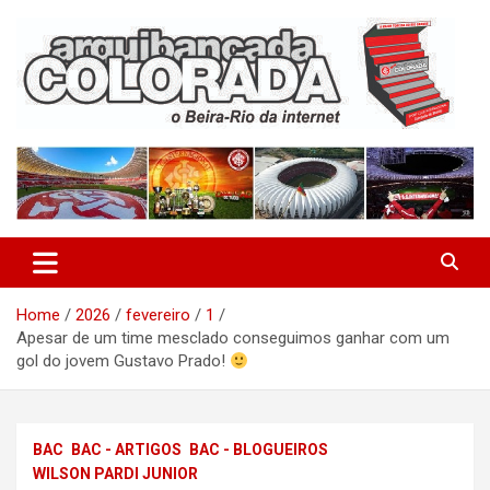
Skip
to
content
O Beira-Rio da Internet
Arquibancada Colorada
Home
2026
fevereiro
1
Apesar de um time mesclado conseguimos ganhar com um
gol do jovem Gustavo Prado!
BAC
BAC - ARTIGOS
BAC - BLOGUEIROS
WILSON PARDI JUNIOR