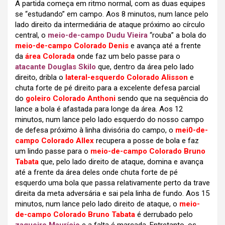
A partida começa em ritmo normal, com as duas equipes
se “estudando” em campo. Aos 8 minutos, num lance pelo
lado direito da intermediária de ataque próximo ao círculo
central, o
meio-de-campo Dudu Vieira
“rouba” a bola do
meio-de-campo Colorado Denis
e avança até a frente
da
área Colorada
onde faz um belo passe para o
atacante Douglas Skilo
que, dentro da área pelo lado
direito, dribla o
lateral-esquerdo Colorado Alisson
e
chuta forte de pé direito para a excelente defesa parcial
do
goleiro Colorado Anthoni
sendo que na sequência do
lance a bola é afastada para longe da área. Aos 12
minutos, num lance pelo lado esquerdo do nosso campo
de defesa próximo à linha divisória do campo, o
mei0-de-
campo Colorado Allex
recupera a posse de bola e faz
um lindo passe para o
meio-de-campo Colorado Bruno
Tabata
que, pelo lado direito de ataque, domina e avança
até a frente da área deles onde chuta forte de pé
esquerdo uma bola que passa relativamente perto da trave
direita da meta adversária e sai pela linha de fundo. Aos 15
minutos, num lance pelo lado direito de ataque, o
meio-
de-campo Colorado Bruno Tabata
é derrubado pelo