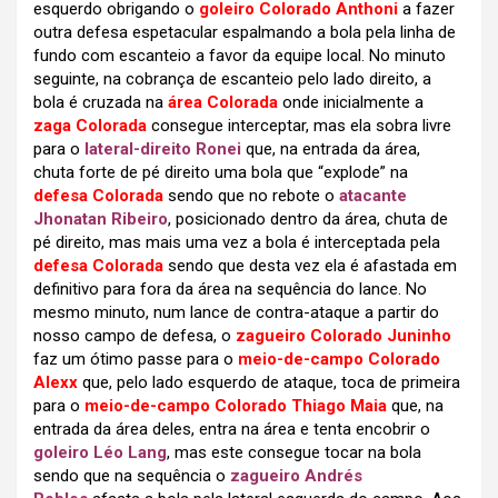
esquerdo obrigando o
goleiro Colorado Anthoni
a fazer
outra defesa espetacular espalmando a bola pela linha de
fundo com escanteio a favor da equipe local. No minuto
seguinte, na cobrança de escanteio pelo lado direito, a
bola é cruzada na
área Colorada
onde inicialmente a
zaga
Colorada
consegue interceptar, mas ela sobra livre
para o
lateral-direito Ronei
que, na entrada da área,
chuta forte de pé direito uma bola que “explode” na
defesa Colorada
sendo que no rebote o
atacante
Jhonatan Ribeiro
, posicionado dentro da área, chuta de
pé direito, mas mais uma vez a bola é interceptada pela
defesa Colorada
sendo que desta vez ela é afastada em
definitivo para fora da área na sequência do lance. No
mesmo minuto, num lance de contra-ataque a partir do
nosso campo de defesa, o
zagueiro Colorado Juninho
faz um ótimo passe para o
meio-de-campo Colorado
Alexx
que, pelo lado esquerdo de ataque, toca de primeira
para o
meio-de-campo Colorado Thiago Maia
que, na
entrada da área deles, entra na área e tenta encobrir o
goleiro Léo Lang
, mas este consegue tocar na bola
sendo que na sequência o
zagueiro Andrés