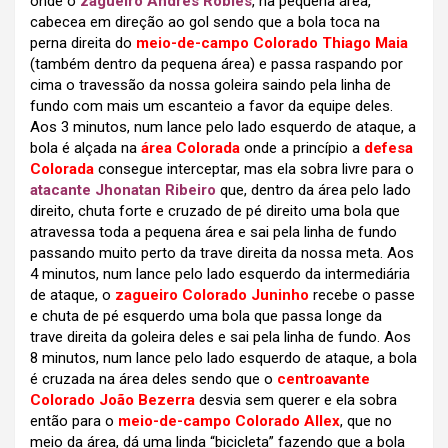
onde o
zagueiro Andrés Robles
, na pequena área,
cabecea em direção ao gol sendo que a bola toca na
perna direita do
meio-de-campo Colorado Thiago Maia
(também dentro da pequena área) e passa raspando por
cima o travessão da nossa goleira saindo pela linha de
fundo com mais um escanteio a favor da equipe deles.
Aos 3 minutos, num lance pelo lado esquerdo de ataque, a
bola é alçada na
área Colorada
onde a princípio a
defesa
Colorada
consegue interceptar, mas ela sobra livre para o
atacante Jhonatan Ribeiro
que, dentro da área pelo lado
direito, chuta forte e cruzado de pé direito uma bola que
atravessa toda a pequena área e sai pela linha de fundo
passando muito perto da trave direita da nossa meta. Aos
4 minutos, num lance pelo lado esquerdo da intermediária
de ataque, o
zagueiro Colorado Juninho
recebe o passe
e chuta de pé esquerdo uma bola que passa longe da
trave direita da goleira deles e sai pela linha de fundo. Aos
8 minutos, num lance pelo lado esquerdo de ataque, a bola
é cruzada na área deles sendo que o
centroavante
Colorado João Bezerra
desvia sem querer e ela sobra
então para o
meio-de-campo Colorado Allex
, que no
meio da área, dá uma linda “bicicleta” fazendo que a bola