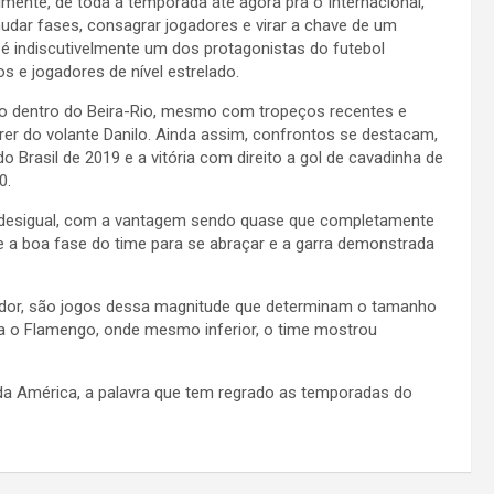
lmente, de toda a temporada até agora pra o Internacional,
udar fases, consagrar jogadores e virar a chave de um
 é indiscutivelmente um dos protagonistas do futebol
os e jogadores de nível estrelado.
rco dentro do Beira-Rio, mesmo com tropeços recentes e
er do volante Danilo. Ainda assim, confrontos se destacam,
o Brasil de 2019 e a vitória com direito a gol de cavadinha de
0.
 desigual, com a vantagem sendo quase que completamente
e a boa fase do time para se abraçar e a garra demonstrada
cedor, são jogos dessa magnitude que determinam o tamanho
ra o Flamengo, onde mesmo inferior, o time mostrou
da América, a palavra que tem regrado as temporadas do