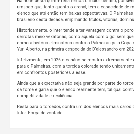
Na noite desta quinta-feira temos o maior desafio, possive
um jogo que, tanto quanto o grenal, tem a capacidade de m
elenco que até então tem baixas expectativas. O Palmeiras
brasileiro desta década, empilhando títulos, vitórias, domíni
Historicamente, o Inter tende a ter vantagem contra o po
derrotas meio vexatórias, como aquela com o gol sem quer
como a história eliminatória contra o Palmeiras pela Copa d
Yuri Alberto, na primeira despedida de D’alessandro em 202
Infelizmente, em 2026 o cenário se mostra extremamente
para o Palmeiras, com a torcida colorada tendo unicament
em confrontos posteriores a esse.
Ainda que a expectativa não seja grande por parte do tor
da fome e garra que o elenco realmente tem, tal qual cont
competitividade e resiliência.
Resta para o torcedor, contra um dos elencos mais caros 
Inter: Força de vontade.