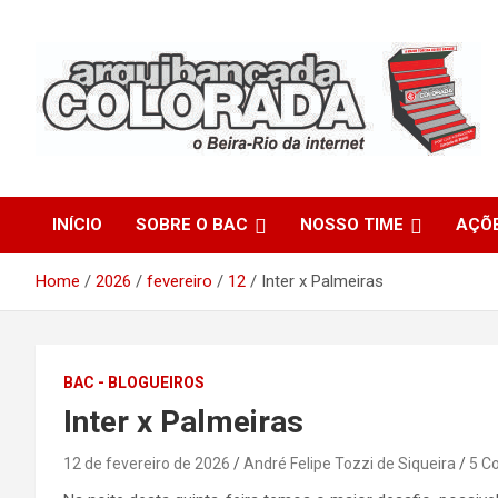
Skip
to
content
O Beira-Rio da Internet
Arquibancada Colorada
INÍCIO
SOBRE O BAC
NOSSO TIME
AÇÕ
Home
2026
fevereiro
12
Inter x Palmeiras
BAC - BLOGUEIROS
Inter x Palmeiras
12 de fevereiro de 2026
André Felipe Tozzi de Siqueira
5 C