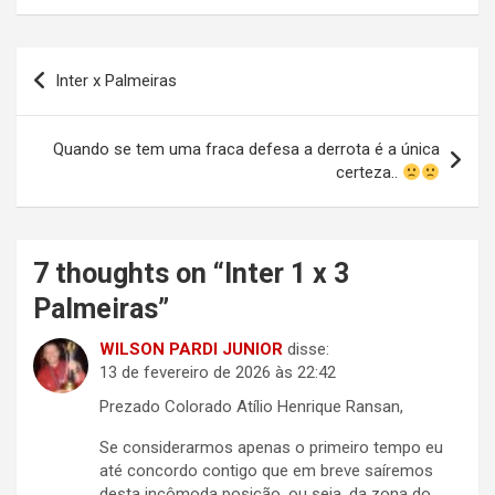
Navegação
Inter x Palmeiras
de
Post
Quando se tem uma fraca defesa a derrota é a única
certeza..
7 thoughts on “
Inter 1 x 3
Palmeiras
”
WILSON PARDI JUNIOR
disse:
13 de fevereiro de 2026 às 22:42
Prezado Colorado Atílio Henrique Ransan,
Se considerarmos apenas o primeiro tempo eu
até concordo contigo que em breve saíremos
desta incômoda posição, ou seja, da zona do