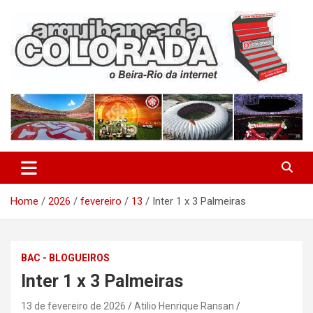
Skip
to
content
O Beira-Rio da Internet
Arquibancada Colorada
Home
2026
fevereiro
13
Inter 1 x 3 Palmeiras
BAC - BLOGUEIROS
Inter 1 x 3 Palmeiras
13 de fevereiro de 2026
Atilio Henrique Ransan