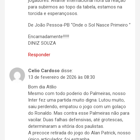
jogadores. Avante Internacional hora da reação
para subirmos ao topo da tabela, estamos na
torcida e esperançosos.
De João Pessoa-PB “Onde o Sol Nasce Primeiro ”
Encarnadamente!!!!!
DINIZ SOUZA
Responder
Celio Cardoso
disse:
13 de fevereiro de 2026 às 08:30
Bom dia Atílio
Mesmo com todo poderio do Palmeiras, nosso
Inter fez uma partida muito digna. Lutou muito,
saiu perdendo, empatou o jogo com um golaço
do Ronaldo. Mas contra esse Palmeiras não para
vacilar. Duas falhas defensivas, até grotescas,
determinaram a vitória dos paulistas.
A precoce retirada do jogo do Alan Patrick, nosso
único articulador, foi estranha.