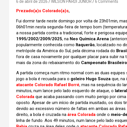
6 de abril de 2026
WILSON PARDI JUNIOR
6 Comments
Prezado(a)s Colorado(a)s
,
Fui dormir tarde neste domingo por volta de 23h01min, m
06h01min nesta segunda-feira de tempo bom (temperatura po
a nossa partida contra a tradicional, forte e perigosa equi
1995/2002/2009/2025
, na
Neo Química Arena
(anteri
popularmente conhecida como
Itaquerão
, localizado no di
metrópole da América do Sul, pela décima rodada do
Brasi
fora de casa novamente por qualquer placar para subir na 
mais da zona do rebaixamento do
Campeonato Brasileiro
A partida começa num ritmo normal com as duas equipes 
jogo a bola é recuada para o
goleiro Hugo Souza
que, na 
atacante Colorado Rafael Borré
, mas na sequência do la
minutos, num lance pelo lado esquerdo de ataque, o
latera
Colorada
que acaba passando com muito perigo por cima d
oposto. Apesar de um início de partida inusitado, os dois t
devido ao excessivo número de faltas em ambas as áreas.
direito, a bola é cruzada na
área Colorada
onde o
meio-de
linha de fundo. Aos 49 minutos, num lance pelo lado esque
Bahia
cruza na área deles onde o
atacante Colorado Rafa