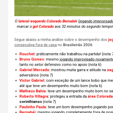
O
lateral-esquerdo Colorado Bernabéi
(
jogando improvisad
marcar o
gol Colorado
aos 32 minutos do segundo tempo! 
Segue abaixo a minha análise sobre o desempenho dos
jo
consecutiva fora de casa
no
Brasileirão 2026
:
Rouchet:
práticamente não trabalhou na partida!
(nota 
Bruno Gomes:
mesmo
jogando improvisado novament
tanto no setor defensivo como no apoio (nota 6)
Gabriel Mercado:
mostrou muita garra e atitude na
zag
adversários (nota 7)
Victor Gabriel:
com exceção de um lance bobo que mete
até que teve um desempenho muito bom (nota 6)
Matheus Bahia:
teve um desempenho muito bom no seto
Roberto Villagra:
protegeu a entrada da
área Colorada
corinthianos
(nota 7)
Paulinho Paula:
teve um bom desempenho jogando por
Bernabéi:
mesmo jogando completamente fora de posiçã