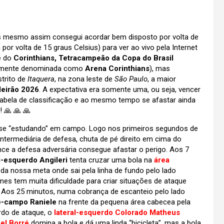
as mesmo assim consegui acordar bem disposto por volta de
r volta de 15 graus Celsius) para ver ao vivo pela Internet
pe do
Corinthians, Tetracampeão da Copa do Brasil
ormente denominada como
Arena Corinthians
), mas
strito de
Itaquera
, na zona leste de
São Paulo
, a maior
leirão 2026
. A expectativa era somente uma, ou seja, vencer
tabela de classificação e ao mesmo tempo se afastar ainda
! 🙏 🙏 🙏
se “estudando” em campo. Logo nos primeiros segundos de
intermediária de defesa, chuta de pé direito em cima do
nce a defesa adversária consegue afastar o perigo. Aos 7
l-esquerdo Angileri
tenta cruzar uma bola na
área
a nossa meta onde sai pela linha de fundo pelo lado
imes tem muita dificuldade para criar situações de ataque
 Aos 25 minutos, numa cobrança de escanteio pelo lado
-campo Raniele
na frente da pequena área cabecea pela
rdo de ataque, o
lateral-esquerdo Colorado Matheus
el Borré
domina a bola e dá uma linda “bicicleta”, mas a bola