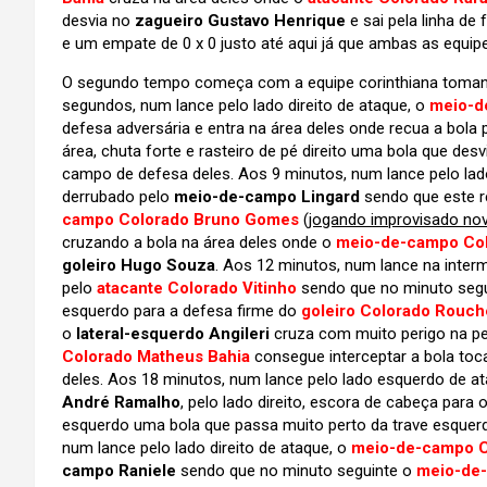
desvia no
zagueiro Gustavo Henrique
e sai pela linha de
e um empate de 0 x 0 justo até aqui já que ambas as equi
O segundo tempo começa com a equipe corinthiana tomando 
segundos, num lance pelo lado direito de ataque, o
meio-d
defesa adversária e entra na área deles onde recua a bola 
área, chuta forte e rasteiro de pé direito uma bola que des
campo de defesa deles. Aos 9 minutos, num lance pelo lado
derrubado pelo
meio-de-campo Lingard
sendo que este 
campo Colorado Bruno Gomes
(
jogando improvisado no
cruzando a bola na área deles onde o
meio-de-campo Colo
goleiro Hugo Souza
. Aos 12 minutos, num lance na interm
pelo
atacante Colorado Vitinho
sendo que no minuto segu
esquerdo para a defesa firme do
goleiro Colorado Rouch
o
lateral-esquerdo Angileri
cruza com muito perigo na 
Colorado Matheus Bahia
consegue interceptar a bola toc
deles. Aos 18 minutos, num lance pelo lado esquerdo de at
André Ramalho
, pelo lado direito, escora de cabeça para 
esquerdo uma bola que passa muito perto da trave esquerda
num lance pelo lado direito de ataque, o
meio-de-campo Co
campo Raniele
sendo que no minuto seguinte o
meio-de-