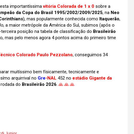
 esta importantíssima
vitória Colorada de 1 x 0
sobre a
ampeão da Copa do Brasil 1995/2002/2009/2025
, na
Neo
Corinthians
), mas popularmente conhecida como
Itaquerão
,
lo
, a maior metrópole da América do Sul, subimos (após o
terceira posição na tabela de classificação do
Brasileirão
ção, mas pelo menos agora 4 pontos acima do primeiro time
écnico Colorado Paulo Pezzolano
, conseguimos 34
parar muitíssimo bem físicamente, tecnicamente e
símo arquirrival no
Gre
-NAL
452 no
estádio Gigante da
a rodada do
Brasileirão 2026
.
🙏
🙏
🙏
rdi Junior