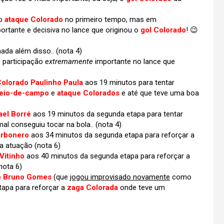
no
ataque Colorado
no primeiro tempo, mas em
ortante e decisiva no lance que originou o
gol Colorado
! 😉
da além disso.. (nota 4)
 participação
extremamente
importante no lance que
olorado Paulinho Paula
aos 19 minutos para tentar
eio-de-campo
e
ataque Colorados
e até que teve uma boa
ael Borré
aos 19 minutos da segunda etapa para tentar
al conseguiu tocar na bola.. (nota 4)
arbonero
aos 34 minutos da segunda etapa para reforçar a
 atuação (nota 6)
Vitinho
aos 40 minutos da segunda etapa para reforçar a
nota 6)
o Bruno Gomes
(que
jogou improvisado novamente
como
tapa para reforçar a
zaga Colorada
onde teve um