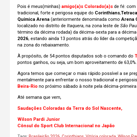
Pois é meus(minhas)
amigo(a)s Colorado(a)s
de fé: com
tradicional, forte e perigosa equipe do
Corinthians
,
Tetrac
Química Arena
(anteriormente denominada como
Arena 
localizado no distrito de
Itaquera
, na zona leste de
São Pau
término da décima rodada) da décima-sexta para a décima-
2026
, estando ainda 13 pontos atrás do líder da competi
na zona do rebaixamento.
À propósito, de 54 pontos disputados sob o comando do
T
pontos ganhos, ou seja, um bom aproveitamento de 63,0%.
Agora temos que começar o mais rápido possível a se pre
mentalmente para enfrentar o nosso tradicional e perigosis
Beira-Rio
no próximo sábado à noite
pela décima-primeir
Até semana que vem,
Saudações Coloradas da Terra do Sol Nascente,
Wilson Pardi Junior
Cônsul do Sport Club Internacional no Japão
Tags:
Brasileirão 2026
,
Corinthians
,
Vitória colorada
,
Wilson Pa