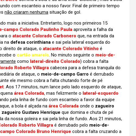
 fundo com escanteio a nosso favor. Final de primeiro tempo
pes
não criaram nenhuma
situação de gol.
mais a iniciativa. Entretanto, logo nos primeiros 15
e-campo Colorado Paulinho Paula
aproveita a falha da
para o
atacante Colorado Carbonero
que, na entrada da
via na
defesa corinthiana
e sai pela lateral esquerda do
 direito de ataque, o
atacante Colorado Vitinho
é
recebe o
cartão amarelo
. No minuto seguinte o
meio-de-
vamente
como
lateral-direito Colorado
) cobra a falta
rado Roberto Villagra
cabecea para a defesa tranquila do
ediária de ataque, o
meio-de-campo Garro
é derrubado
inte ele mesmo cobra a falta chutando forte de pé
et
. Aos 17 minutos, num lance pelo lado esquerdo de ataque,
pequena
área Colorada
, mas felizmente o
lateral-esquerdo
ando pela linha de fundo com escanteio a favor da equipe
aque, a bola é alçada na
área Colorada
onde o
zagueiro
o
zagueiro Gustavo Henrique
que domina e chuta de pé
 da nossa goleira e sai pela linha de fundo. Aos 21 minutos,
lorado Roberto Villagra
é derrubado pelo
meio-de-
campo Colorado Bruno Henrique
cobra a falta cruzando a