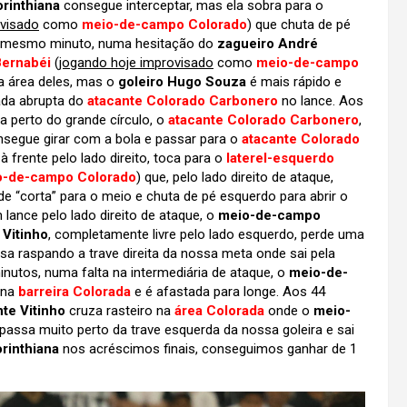
rinthiana
consegue interceptar, mas ela sobra para o
ovisado
como
meio-de-campo Colorado
) que chuta de pé
 mesmo minuto, numa hesitação do
zagueiro André
Bernabéi
(
jogando hoje improvisado
como
meio-de-campo
da área deles, mas o
goleiro Hugo Souza
é mais rápido e
ada abrupta do
atacante Colorado Carbonero
no lance. Aos
 perto do grande círculo, o
atacante Colorado Carbonero
,
nsegue girar com a bola e passar para o
atacante Colorado
rente pelo lado direito, toca para o
laterel-esquerdo
o-de-campo Colorado
) que, pelo lado direito de ataque,
e “corta” para o meio e chuta de pé esquerdo para abrir o
 lance pelo lado direito de ataque, o
meio-de-campo
 Vitinho
, completamente livre pelo lado esquerdo, perde uma
sa raspando a trave direita da nossa meta onde sai pela
inutos, numa falta na intermediária de ataque, o
meio-de-
 na
barreira Colorada
e é afastada para longe. Aos 44
nte Vitinho
cruza rasteiro na
área Colorada
onde o
meio-
passa muito perto da trave esquerda da nossa goleira e sai
rinthiana
nos acréscimos finais, conseguimos ganhar de 1