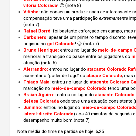
vitória Colorada
! 🙂 (nota 8)
Vitinho:
não conseguiu produzir nada de interessante 
compensação teve uma participação
extremamente
imp
(nota 7)
Rafael Borré:
foi bastante esforçado em campo, mas na
Carbonero:
apesar de um primeiro tempo discreto, teve
originou no
gol Colorado
! 😉 (nota 7)
Bruno Henrique:
entrou no lugar do
meio-de-campo C
melhorar a transição do passe entre os jogadores do
m
atuação (nota 6)
Alerrandro:
entrou no lugar do
atacante Colorado Raf
aumentar o “poder de fogo” do
ataque Colorado
, mas m
Thiago Maia:
entrou no lugar do
atacante Colorado C
marcação no
meio-de-campo Colorado
tendo uma boa
Braian Aguirre:
entrou no lugar do
atacante Colorado 
defesa Colorada
onde teve uma atuação consistente (
Juninho:
entrou no lugar do
meio-de-campo Colorad
lateral-direito Colorado
) aos 40 minutos da segunda e
desempenho muito bom (nota 7)
Nota média do time na partida de hoje: 6,25