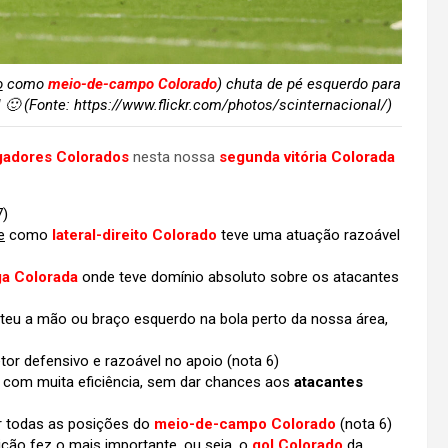
o
como
meio-de-campo Colorado
) chuta de pé esquerdo para
 (Fonte: https://www.flickr.com/photos/scinternacional/)
gadores Colorados
nesta nossa
segunda vitória Colorada
7)
e
como
lateral-direito Colorado
teve uma atuação razoável
a Colorada
onde teve domínio absoluto sobre os atacantes
u a mão ou braço esquerdo na bola perto da nossa área,
r defensivo e razoável no apoio (nota 6)
com muita eficiência, sem dar chances aos
atacantes
 todas as posições do
meio-de-campo Colorado
(nota 6)
o fez o mais importante, ou seja, o
gol Colorado
da