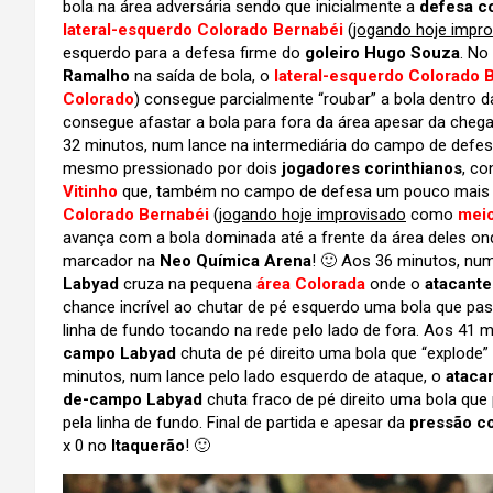
bola na área adversária sendo que inicialmente a
defesa co
lateral-esquerdo Colorado Bernabéi
(
jogando hoje impr
esquerdo para a defesa firme do
goleiro Hugo Souza
. No
Ramalho
na saída de bola, o
lateral-esquerdo Colorado 
Colorado
) consegue parcialmente “roubar” a bola dentro 
consegue afastar a bola para fora da área apesar da cheg
32 minutos, num lance na intermediária do campo de defesa
mesmo pressionado por dois
jogadores corinthianos
, co
Vitinho
que, também no campo de defesa um pouco mais à f
Colorado Bernabéi
(
jogando hoje improvisado
como
mei
avança com a bola dominada até a frente da área deles ond
marcador na
Neo Química Arena
! 🙂 Aos 36 minutos, num
Labyad
cruza na pequena
área Colorada
onde o
atacante
chance incrível ao chutar de pé esquerdo uma bola que pas
linha de fundo tocando na rede pelo lado de fora. Aos 41 m
campo Labyad
chuta de pé direito uma bola que “explode”
minutos, num lance pelo lado esquerdo de ataque, o
ataca
de-campo Labyad
chuta fraco de pé direito uma bola que 
pela linha de fundo. Final de partida e apesar da
pressão co
x 0 no
Itaquerão
! 🙂