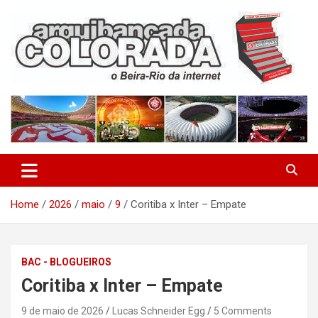
Skip
to
content
O Beira-Rio da Internet
Arquibancada Colorada
Home
2026
maio
9
Coritiba x Inter – Empate
BAC - BLOGUEIROS
Coritiba x Inter – Empate
9 de maio de 2026
Lucas Schneider Egg
5 Comments