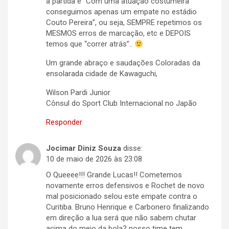
à partida é “Com uma atuação costumeira
conseguimos apenas um empate no estádio
Couto Pereira”, ou seja, SEMPRE repetimos os
MESMOS erros de marcação, etc e DEPOIS
temos que “correr atrás”..
Um grande abraço e saudações Coloradas da
ensolarada cidade de Kawaguchi,
Wilson Pardi Junior
Cônsul do Sport Club Internacional no Japão
Responder
Jocimar Diniz Souza
disse:
10 de maio de 2026 às 23:08
O Queeee!!! Grande Lucas!! Cometemos
novamente erros defensivos e Rochet de novo
mal posicionado selou este empate contra o
Curitiba. Bruno Henrique e Carbonero finalizando
em direção a lua será que não sabem chutar
acima do meio da bola? nosso time tem