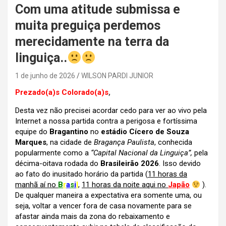
Com uma atitude submissa e
muita preguiça perdemos
merecidamente na terra da
linguiça..
1 de junho de 2026
WILSON PARDI JUNIOR
Prezado(a)s Colorado(a)s
,
Desta vez não precisei acordar cedo para ver ao vivo pela
Internet a nossa partida contra a perigosa e fortíssima
equipe do
Bragantino
no
estádio Cícero de Souza
Marques
, na cidade de
Bragança Paulista
, conhecida
popularmente como a
“Capital Nacional da Linguiça”,
pela
décima-oitava rodada do
Brasileirão 2026
. Isso devido
ao fato do inusitado horário da partida (
11 horas da
manhã aí no
B
r
a
s
i
l
,
11 horas da noite aqui no
Japão
).
De qualquer maneira a expectativa era somente uma, ou
seja, voltar a vencer fora de casa novamente para se
afastar ainda mais da zona do rebaixamento e