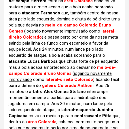
de-campo Herrera
entra na
área Colorada
onde cruza
rasteiro para o meio sendo que a bola acaba sobrando
para o
atacante Fernando
que, também dentro da nossa
área pelo lado esquerdo, domina e chuta de pé direito uma
bola que desvia no
meio-de-campo Colorado Bruno
Gomes
(
jogando novamente improvisado
como
lateral-
direito Colorado
) e passa perto por cima da nossa meta
saindo pela linha de fundo com escanteio a favor da
equipe local. Aos 24 minutos, num lance pelo lado
esquerdo de ataque, a bola acaba sobrando para o
atacante Lucas Barbosa
que chuta forte de pé esquerdo,
mas a bola acaba amortecendo ao desviar no
meio-de-
campo Colorado Bruno Gomes
(
jogando novamente
improvisado
como
lateral-direito Colorado
) ficando fácil
para a defesa do
goleiro Colorado Anthoni
. Aos 26
minutos o
árbitro Alex Gomes Stefano
interrompe
momentâneamente a partida para a hidratação dos
jogadores em campo. Aos 30 minutos, num lance pelo
lado esquerdo de ataque, o
lateral-esquerdo Juninho
Capixaba
cruza na medida para o
centroavante Pitta
que,
dentro da
área Colorada
, cabecea com muito perigo uma
bola que passa muito perto por cima da nossa meta e sai