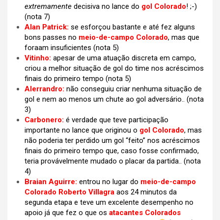
extremamente
decisiva no lance do
gol Colorado
! ;-)
(nota 7)
Alan Patrick:
se esforçou bastante e até fez alguns
bons passes no
meio-de-campo Colorado
, mas que
foraam insuficientes (nota 5)
Vitinho:
apesar de uma atuação discreta em campo,
criou a melhor situação de gol do time nos acréscimos
finais do primeiro tempo (nota 5)
Alerrandro:
não conseguiu criar nenhuma situação de
gol e nem ao menos um chute ao gol adversário..
(nota
3)
Carbonero:
é verdade que teve participação
importante no lance que originou o
gol Colorado
, mas
não poderia ter perdido um gol “feito” nos acréscimos
finais do primeiro tempo que, caso fosse confirmado,
teria provávelmente mudado o placar da partida..
(nota
4)
Braian Aguirre:
entrou no lugar do
meio-de-campo
Colorado Roberto Villagra
aos 24 minutos da
segunda etapa e teve um excelente desempenho no
apoio já que fez o que os
atacantes Colorados