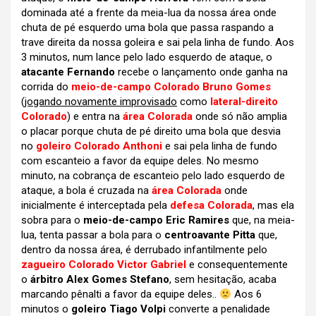
dominada até a frente da meia-lua da nossa área onde
chuta de pé esquerdo uma bola que passa raspando a
trave direita da nossa goleira e sai pela linha de fundo. Aos
3 minutos, num lance pelo lado esquerdo de ataque, o
atacante Fernando
recebe o lançamento onde ganha na
corrida do
meio-de-campo Colorado Bruno Gomes
(
jogando novamente improvisado
como
lateral-direito
Colorado
) e entra na
área Colorada
onde só não amplia
o placar porque chuta de pé direito uma bola que desvia
no
goleiro Colorado Anthoni
e sai pela linha de fundo
com escanteio a favor da equipe deles. No mesmo
minuto, na cobrança de escanteio pelo lado esquerdo de
ataque, a bola é cruzada na
área Colorada
onde
inicialmente é interceptada pela
defesa Colorada
, mas ela
sobra para o
meio-de-campo Eric Ramires
que, na meia-
lua, tenta passar a bola para o
centroavante Pitta
que,
dentro da nossa área, é derrubado infantilmente pelo
zagueiro Colorado Victor Gabriel
e consequentemente
o
árbitro Alex Gomes Stefano
, sem hesitação, acaba
marcando pênalti a favor da equipe deles..
Aos 6
minutos o
goleiro Tiago Volpi
converte a penalidade