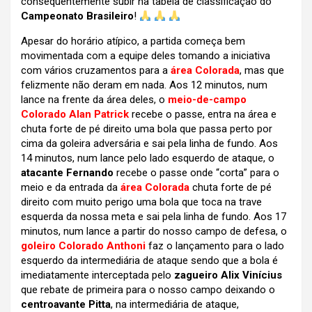
consequentemente subir na tabela de classificação do
Campeonato Brasileiro
!
Apesar do horário atípico, a partida começa bem
movimentada com a equipe deles tomando a iniciativa
com vários cruzamentos para a
área Colorada
, mas que
felizmente não deram em nada. Aos 12 minutos, num
lance na frente da área deles, o
meio-de-campo
Colorado Alan Patrick
recebe o passe, entra na área e
chuta forte de pé direito uma bola que passa perto por
cima da goleira adversária e sai pela linha de fundo. Aos
14 minutos, num lance pelo lado esquerdo de ataque, o
atacante Fernando
recebe o passe onde “corta” para o
meio e da entrada da
área Colorada
chuta forte de pé
direito com muito perigo uma bola que toca na trave
esquerda da nossa meta e sai pela linha de fundo. Aos 17
minutos, num lance a partir do nosso campo de defesa, o
goleiro Colorado Anthoni
faz o lançamento para o lado
esquerdo da intermediária de ataque sendo que a bola é
imediatamente interceptada pelo
zagueiro Alix Vinícius
que rebate de primeira para o nosso campo deixando o
centroavante Pitta
, na intermediária de ataque,