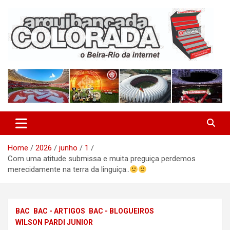
Skip
to
content
O Beira-Rio da Internet
Arquibancada Colorada
Home
2026
junho
1
Com uma atitude submissa e muita preguiça perdemos
merecidamente na terra da linguiça..
BAC
BAC - ARTIGOS
BAC - BLOGUEIROS
WILSON PARDI JUNIOR