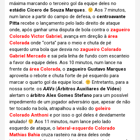
máxima marcando o terceiro gol da equipe deles no
estádio Cícero de Souza Marques
..
Aos 7 minutos,
num lance a partir do campo de defesa, o
centroavante
Pitta
recebe o lançamento pelo lado direito de ataque
onde, após ganhar uma disputa de bola contra o
zagueiro
Colorado Victor Gabriel
, avança em direção à
área
Colorada
onde “corta” para o meio e chuta de pé
esquerdo uma bola que desvia no
zagueiro Colorado
Gabriel Mercado
e sai pela linha de fundo com escanteio
a favor da equipe deles. Aos 10 minutos, num lance na
frente da
área Colorada
, o
zagueiro Gustavo Marques
aproveita o rebote e chuta forte de pé esquerdo para
marcar o quarto gol da equipe local..
Entretanto, para a
nossa sorte. os
AAVs
(
Árbitros Auxiliares de Vídeo
)
alertam o
árbitro Alex Gomes Stefano
para um possível
impedimento de um jogador adversário que, apesar de não
ter tocado na bola, atrapalhou a visão do
goleiro
Colorado Anthoni
e por isso o gol deles é devidamente
anulado!
Aos 11 minutos, num lance pelo lado
esquerdo de ataque, o
lateral-esquerdo Colorado
Mathias Bahia
cruza rasteiro na área deles onde