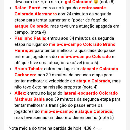
deveriam fazer, ou seja, o
gol Colorado
!
(nota 8)
Rafael Borré:
entrou no lugar do
centroavante
Colorado Alerrandro
aos 24 minutos da segunda
etapa para tentar aumentar o “poder de fogo” do
ataque Colorado
, mas teve uma atuação apagada em
campo.. (nota 4)
Paulinho Paula:
entrou aos 34 minutos da segunda
etapa no lugar do
meio-de-campo Colorado Bruno
Henrique
para tentar melhorar a qualidade do passe
entre os jogadores do
meio-de-campo Colorado
e
até que teve uma atuação razoável (nota 5)
Bruno Tabata:
entrou no lugar do
atacante Colorado
Carbonero
aos 39 minutos da segunda etapa para
tentar melhorar a velocidade do
ataque Colorado
, mas
não teve êxito na missão proposta (nota 4)
Allex:
entrou no lugar do
lateral-esquerdo Colorado
Matheus Bahia
aos 39 minutos da segunda etapa para
tentar melhorar a transição do passe entre os
jogadores do
meio-de-campo
e
ataque Colorado
,
mas teve apenas um discreto desempenho (nota 5)
Nota média do time na partida de hoje: 4,38 <——