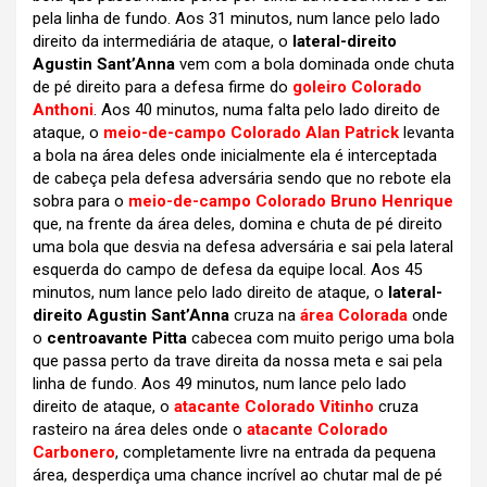
pela linha de fundo. Aos 31 minutos, num lance pelo lado
direito da intermediária de ataque, o
lateral-direito
Agustin Sant’Anna
vem com a bola dominada onde chuta
de pé direito para a defesa firme do
goleiro Colorado
Anthoni
. Aos 40 minutos, numa falta pelo lado direito de
ataque, o
meio-de-campo Colorado Alan Patrick
levanta
a bola na área deles onde inicialmente ela é interceptada
de cabeça pela defesa adversária sendo que no rebote ela
sobra para o
meio-de-campo Colorado Bruno Henrique
que, na frente da área deles, domina e chuta de pé direito
uma bola que desvia na defesa adversária e sai pela lateral
esquerda do campo de defesa da equipe local. Aos 45
minutos, num lance pelo lado direito de ataque, o
lateral-
direito Agustin Sant’Anna
cruza na
área Colorada
onde
o
centroavante Pitta
cabecea com muito perigo uma bola
que passa perto da trave direita da nossa meta e sai pela
linha de fundo. Aos 49 minutos, num lance pelo lado
direito de ataque, o
atacante Colorado Vitinho
cruza
rasteiro na área deles onde o
atacante Colorado
Carbonero
, completamente livre na entrada da pequena
área, desperdiça uma chance incrível ao chutar mal de pé