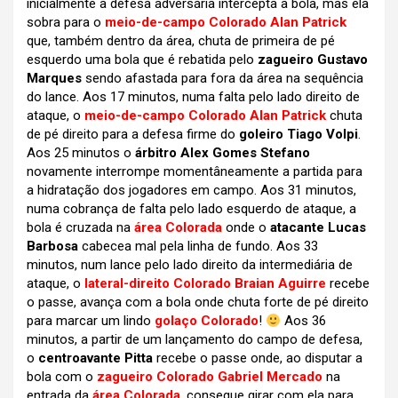
inicialmente a defesa adversária intercepta a bola, mas ela
sobra para o
meio-de-campo Colorado Alan Patrick
que, também dentro da área, chuta de primeira de pé
esquerdo uma bola que é rebatida pelo
zagueiro Gustavo
Marques
sendo afastada para fora da área na sequência
do lance. Aos 17 minutos, numa falta pelo lado direito de
ataque, o
meio-de-campo Colorado Alan Patrick
chuta
de pé direito para a defesa firme do
goleiro Tiago Volpi
.
Aos 25 minutos o
árbitro Alex Gomes Stefano
novamente interrompe momentâneamente a partida para
a hidratação dos jogadores em campo. Aos 31 minutos,
numa cobrança de falta pelo lado esquerdo de ataque, a
bola é cruzada na
área Colorada
onde o
atacante Lucas
Barbosa
cabecea mal pela linha de fundo. Aos 33
minutos, num lance pelo lado direito da intermediária de
ataque, o
lateral-direito Colorado Braian Aguirre
recebe
o passe, avança com a bola onde chuta forte de pé direito
para marcar um lindo
golaço Colorado
!
Aos 36
minutos, a partir de um lançamento do campo de defesa,
o
centroavante Pitta
recebe o passe onde, ao disputar a
bola com o
zagueiro Colorado Gabriel Mercado
na
entrada da
área Colorada
, consegue girar com ela para