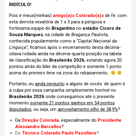
RIDÍCULO!
Pois é meus(minhas)
amigo(a)s Colorado(a)s
de fé: com
esta derrota vexatória de 1 x 3 para a perigosa e
fortíssima equipe do
Bragantino
no
estádio Cícero de
Souza Marques
, na cidade de
Bragança Paulista
,
conhecida popularmente como a
“Capital Nacional da
Linguiça”,
ficamos após o encerramento desta décima-
oitava rodada ainda na décima-quarta posição na tabela
de classificação do
Brasileirão 2026
, estando agora 20
pontos atrás do líder da competição e somente 1 ponto
acima do primeiro time na zona do rebaixamento..
Portanto, eu
ainda pergunto
a alguns de vocês: de quem é
a culpa por essa campanha simplesmente horrível no
Brasileirão 2026
onde conseguimos até o presente
momento
somente 21 pontos ganhos em 54 pontos
disputados
, ou seja, um
aproveitamento pífio de 38,9%
?
Da
Direção Colorada
, especialmente do
Presidente
Alessandro Barcellos
?
Do
Técnico Colorado Paulo Pezollano
?