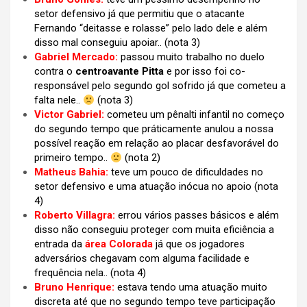
setor defensivo já que permitiu que o atacante
Fernando “deitasse e rolasse” pelo lado dele e além
disso mal conseguiu apoiar.. (nota 3)
Gabriel Mercado:
passou muito trabalho no duelo
contra o
centroavante Pitta
e por isso foi co-
responsável pelo segundo gol sofrido já que cometeu a
falta nele..
(nota 3)
Victor Gabriel:
cometeu um pênalti infantil no começo
do segundo tempo que práticamente anulou a nossa
possível reação em relação ao placar desfavorável do
primeiro tempo..
(nota 2)
Matheus Bahia:
teve um pouco de dificuldades no
setor defensivo e uma atuação inócua no apoio (nota
4)
Roberto Villagra:
errou vários passes básicos e além
disso não conseguiu proteger com muita eficiência a
entrada da
área Colorada
já que os jogadores
adversários chegavam com alguma facilidade e
frequência nela.. (nota 4)
Bruno Henrique:
estava tendo uma atuação muito
discreta até que no segundo tempo teve participação