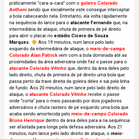
práticamente “cara-a-cara” com o
goleiro Colorado
Anthoni
sendo que inicialmente este consegue interceptar
a bola cabeceando nela. Entretanto, ela volta rápidamente
na sequência do lance para o
atacante Fernando
que, na
intermediária de ataque, chuta de primeira de pé direito
para abrir o placar no
estádio Cícero de Souza
Marques
..
Aos 19 minutos, num lance pelo lado
esquerdo da intermediária de ataque, o
meio-de-campo
Colorado Alan Patrick
vem com a bola dominada até as
proximidades da área adversária onde faz o passe para o
atacante Colorado Vitinho
que, dentro da área deles pelo
lado direito, chuta de primeira de pé direito uma bola que
passa perto da trave direita da goleira deles e sai pela linha
de fundo. Aos 20 minutos, num lance pelo lado direito de
ataque, o
atacante Colorado Vitinho
recebe o passe
onde “corta” para o meio passando por dois jogadores
adversários e chuta rasteiro de pé esquerdo uma bola que
acaba sendo amortecida pelo
meio-de-campo Colorado
Bruno Henrique
dentro da área deles para a na sequência
ser afastada para longe pela defesa adversária. Aos 21
minutos, num lance pelo lado direito de ataque, o
meio-