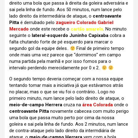
direito uma bola que passa à direita da goleira adversária e
sai pela linha de fundo. Aos 50 minutos, num lance pelo
lado direito da intermediária de ataque, o
centroavante
Pitta
é derrubado pelo
zagueiro Colorado Gabriel
Mercado
onde este recebe o
cartão amarelo
. No minuto
seguinte o
lateral-esquerdo Juninho Capixaba
cobra a
falta chutando forte de pé esquerdo para marcar o
segundo gol da equipe deles..
Final de primeiro tempo
onde mais uma vez parece que “dormimos” em campo
numa partida pela manhã e por isso fomos para o
intervalo perdendo merecidamente por 0 x 2..
O segundo tempo deveria começar com a nossa equipe
tentando tomar mais a iniciativa já que estávamos atrás
no placar, mas o que se viu foi o contrário.. Logo no
primeiro minuto, num lance pelo lado direito de ataque, o
meio-de-campo Herrera
cruza na
área Colorada
onde o
centroavante Pitta
novamente cabecea com muito perigo
uma bola que passa muito perto por cima da nossa
goleira e sai pela linha de fundo. Aos 2 minutos, num lance
de contra-ataque pelo lado direito da intermdiária de
ataque, o
meio-de-campo Herrera
vem com a bola