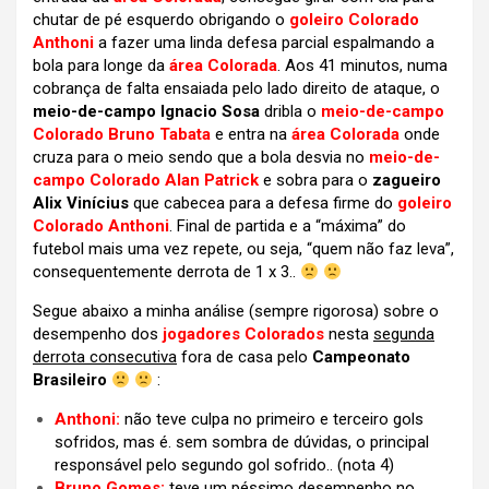
chutar de pé esquerdo obrigando o
goleiro Colorado
Anthoni
a fazer uma linda defesa parcial espalmando a
bola para longe da
área Colorada
. Aos 41 minutos, numa
cobrança de falta ensaiada pelo lado direito de ataque, o
meio-de-campo Ignacio Sosa
dribla o
meio-de-campo
Colorado Bruno Tabata
e entra na
área Colorada
onde
cruza para o meio sendo que a bola desvia no
meio-de-
campo Colorado Alan Patrick
e sobra para o
zagueiro
Alix Vinícius
que cabecea para a defesa firme do
goleiro
Colorado Anthoni
. Final de partida e a “máxima” do
futebol mais uma vez repete, ou seja, “quem não faz leva”,
consequentemente derrota de 1 x 3..
Segue abaixo a minha análise (sempre rigorosa) sobre o
desempenho dos
jogadores Colorados
nesta
segunda
derrota consecutiva
fora de casa
pelo
Campeonato
Brasileiro
:
Anthoni:
não teve culpa no primeiro e terceiro gols
sofridos, mas é. sem sombra de dúvidas, o principal
responsável pelo segundo gol sofrido..
(nota 4)
Bruno Gomes:
teve um péssimo desempenho no