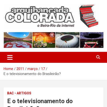
Skip
to
content
O Beira-Rio da Internet
Arquibancada Colorada
Home
2011
março
17
E o televisionamento do Brasileirão?
BAC - ARTIGOS
E o televisionamento do