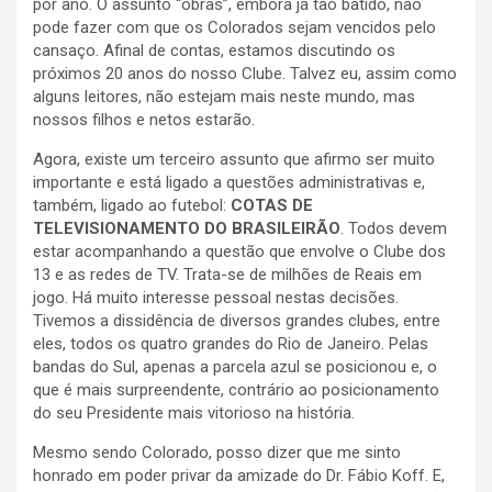
por ano. O assunto “obras”, embora já tão batido, não
pode fazer com que os Colorados sejam vencidos pelo
cansaço. Afinal de contas, estamos discutindo os
próximos 20 anos do nosso Clube. Talvez eu, assim como
alguns leitores, não estejam mais neste mundo, mas
nossos filhos e netos estarão.
Agora, existe um terceiro assunto que afirmo ser muito
importante e está ligado a questões administrativas e,
também, ligado ao futebol:
COTAS DE
TELEVISIONAMENTO DO BRASILEIRÃO
. Todos devem
estar acompanhando a questão que envolve o Clube dos
13 e as redes de TV. Trata-se de milhões de Reais em
jogo. Há muito interesse pessoal nestas decisões.
Tivemos a dissidência de diversos grandes clubes, entre
eles, todos os quatro grandes do Rio de Janeiro. Pelas
bandas do Sul, apenas a parcela azul se posicionou e, o
que é mais surpreendente, contrário ao posicionamento
do seu Presidente mais vitorioso na história.
Mesmo sendo Colorado, posso dizer que me sinto
honrado em poder privar da amizade do Dr. Fábio Koff. E,