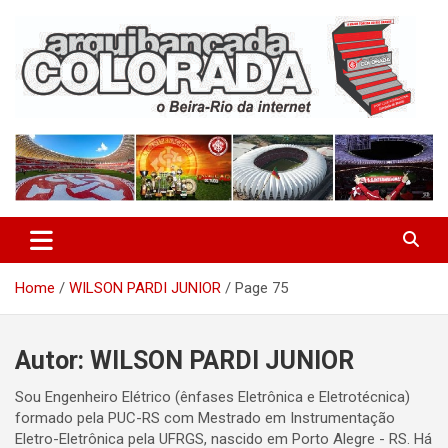
Skip
to
content
O Beira-Rio da Internet
Arquibancada Colorada
Home
WILSON PARDI JUNIOR
Page 75
Autor:
WILSON PARDI JUNIOR
Sou Engenheiro Elétrico (ênfases Eletrônica e Eletrotécnica)
formado pela PUC-RS com Mestrado em Instrumentação
Eletro-Eletrônica pela UFRGS, nascido em Porto Alegre - RS. Há