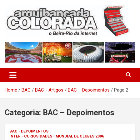
Skip
to
content
O Beira-Rio da Internet
Arquibancada Colorada
Home
BAC
BAC - Artigos
BAC – Depoimentos
Page 2
Categoria:
BAC – Depoimentos
BAC - DEPOIMENTOS
INTER - CURIOSIDADES - MUNDIAL DE CLUBES 2006