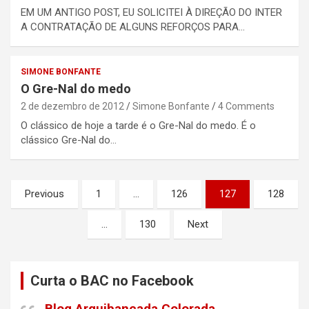
EM UM ANTIGO POST, EU SOLICITEI À DIREÇÃO DO INTER
A CONTRATAÇÃO DE ALGUNS REFORÇOS PARA…
SIMONE BONFANTE
O Gre-Nal do medo
2 de dezembro de 2012
Simone Bonfante
4 Comments
O clássico de hoje a tarde é o Gre-Nal do medo. É o
clássico Gre-Nal do…
Paginação
Previous
1
…
126
127
128
de
…
130
Next
posts
Curta o BAC no Facebook
Blog Arquibancada Colorada