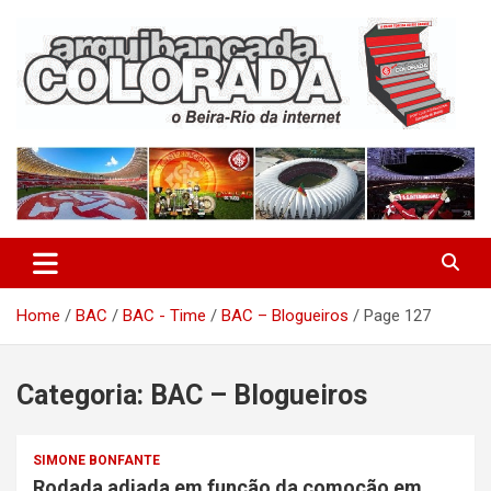
Skip
to
content
O Beira-Rio da Internet
Arquibancada Colorada
Home
BAC
BAC - Time
BAC – Blogueiros
Page 127
Categoria:
BAC – Blogueiros
SIMONE BONFANTE
Rodada adiada em função da comoção em