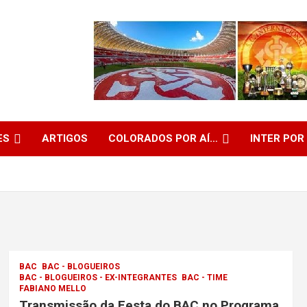
ES
ARTIGOS
COLORADOS POR AÍ…
INTER POR
BAC
BAC - BLOGUEIROS
BAC - BLOGUEIROS - EX-INTEGRANTES
BAC - TIME
FABIANO MELLO
Transmissão da Festa do BAC no Programa