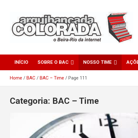
Skip
to
content
O Beira-Rio da Internet
Arquibancada Colorada
INÍCIO
SOBRE O BAC
NOSSO TIME
AÇÕ
Home
BAC
BAC – Time
Page 111
Categoria:
BAC – Time