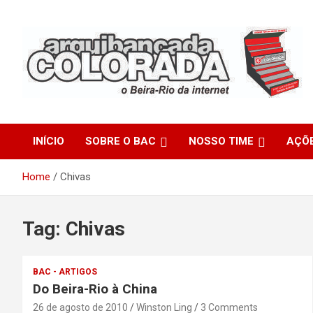
Skip
to
content
O Beira-Rio da Internet
Arquibancada Colorada
INÍCIO
SOBRE O BAC
NOSSO TIME
AÇÕ
Home
Chivas
Tag:
Chivas
BAC - ARTIGOS
Do Beira-Rio à China
26 de agosto de 2010
Winston Ling
3 Comments