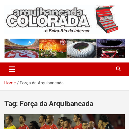
Skip
to
content
O Beira-Rio da Internet
Arquibancada Colorada
Home
Força da Arquibancada
Tag:
Força da Arquibancada