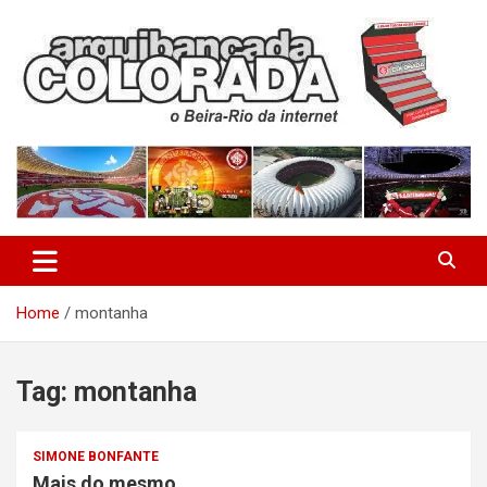
Skip
to
content
O Beira-Rio da Internet
Arquibancada Colorada
Home
montanha
Tag:
montanha
SIMONE BONFANTE
Mais do mesmo