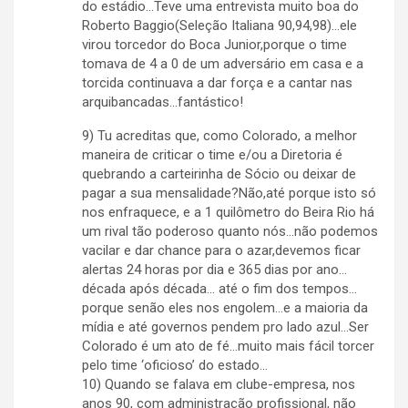
do estádio…Teve uma entrevista muito boa do
Roberto Baggio(Seleção Italiana 90,94,98)…ele
virou torcedor do Boca Junior,porque o time
tomava de 4 a 0 de um adversário em casa e a
torcida continuava a dar força e a cantar nas
arquibancadas…fantástico!
9) Tu acreditas que, como Colorado, a melhor
maneira de criticar o time e/ou a Diretoria é
quebrando a carteirinha de Sócio ou deixar de
pagar a sua mensalidade?Não,até porque isto só
nos enfraquece, e a 1 quilômetro do Beira Rio há
um rival tão poderoso quanto nós…não podemos
vacilar e dar chance para o azar,devemos ficar
alertas 24 horas por dia e 365 dias por ano…
década após década… até o fim dos tempos…
porque senão eles nos engolem…e a maioria da
mídia e até governos pendem pro lado azul…Ser
Colorado é um ato de fé…muito mais fácil torcer
pelo time ‘oficioso’ do estado…
10) Quando se falava em clube-empresa, nos
anos 90, com administração profissional, não