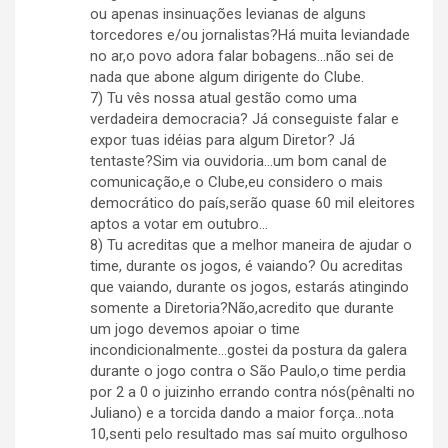
ou apenas insinuações levianas de alguns
torcedores e/ou jornalistas?Há muita leviandade
no ar,o povo adora falar bobagens…não sei de
nada que abone algum dirigente do Clube.
7) Tu vês nossa atual gestão como uma
verdadeira democracia? Já conseguiste falar e
expor tuas idéias para algum Diretor? Já
tentaste?Sim via ouvidoria…um bom canal de
comunicação,e o Clube,eu considero o mais
democrático do país,serão quase 60 mil eleitores
aptos a votar em outubro…
8) Tu acreditas que a melhor maneira de ajudar o
time, durante os jogos, é vaiando? Ou acreditas
que vaiando, durante os jogos, estarás atingindo
somente a Diretoria?Não,acredito que durante
um jogo devemos apoiar o time
incondicionalmente…gostei da postura da galera
durante o jogo contra o São Paulo,o time perdia
por 2 a 0 o juizinho errando contra nós(pênalti no
Juliano) e a torcida dando a maior força…nota
10,senti pelo resultado mas saí muito orgulhoso