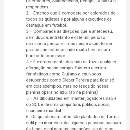
Libertadores, Sulamericana, Recopa, Dubai Cup
respondem.
2 – Entendo que é composta por colorados de
todos os quilates e por alguns executivos de
destaque em futebol.
3 – Comparada as direções que a antecedeu,
sem dúvida, entretanto existe um penoso
caminho a percorrer, mas nesse aspecto me
parece que estamos indo muito bem e com
horizonte promissor.
4 – É extremamente delicado se fazer qualquer
afirmação nesse campo. Existem acertos
fantásticos como Giuliano e equívocos
estupendos como Cleber Pereira para ficar só
em dois exemplos, mas no rescaldo nossa
planilha opera no azul (só na planilha)
5 – As dificuldades em manter jogadores não é
do SCI, é de uma conjuntura, político, social,
financeiro mundial.
6- Os questionamentos são plantados de forma
sutil pela imprensa, daí algumas pessoas passam
às teses e daí para as acusações, via de regra