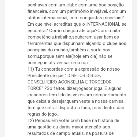
sonhavas com um clube com uma boa posição
financeira, com um patrimônio invejável, com um
status internacional, com conquistas mundiais?
Em que nível acreditas que o INTERNACIONAL se
encontra? Como chegou até aqui?Com muita
competência,trabalho,souberam usar bem as
ferramentas que dispunham alçando o clube aos
principais do mundo,também a sorte nos
sorriu,porque sem ela(hoje em dia) não se
consegue atravessar uma rua….
11) Tu concordas com a expressão do nosso
Presidente de que ” DIRETOR DIRIGE,
CONSELHEIRO ACONSELHA E TORCEDOR
TORCE” ?Só faltou dizer;jogador joga. E alguns
jogadores tem tido,às vezes,um comportamento
que deixa a desejar,quem veste a nossa camisa…
tem que entrar disposto a tudo, mas dentro das
regras do jogo…
12) Pensas em votar com base na história de
uma gestão ou darás maior atenção aos
resultados de campo atuais, na postura de