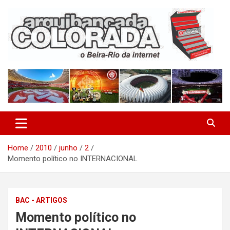
Skip
to
content
O Beira-Rio da Internet
Arquibancada Colorada
Home
2010
junho
2
Momento político no INTERNACIONAL
BAC - ARTIGOS
Momento político no