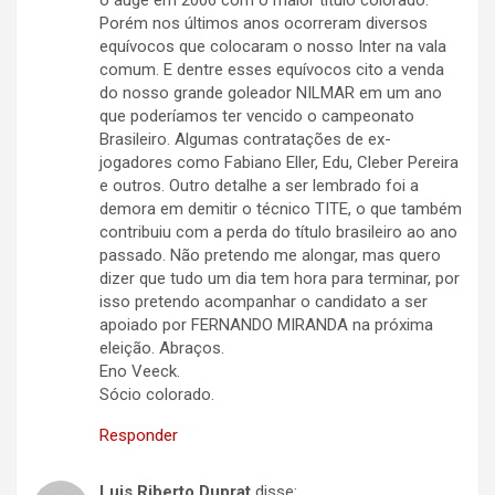
o auge em 2006 com o maior título colorado.
Porém nos últimos anos ocorreram diversos
equívocos que colocaram o nosso Inter na vala
comum. E dentre esses equívocos cito a venda
do nosso grande goleador NILMAR em um ano
que poderíamos ter vencido o campeonato
Brasileiro. Algumas contratações de ex-
jogadores como Fabiano Eller, Edu, Cleber Pereira
e outros. Outro detalhe a ser lembrado foi a
demora em demitir o técnico TITE, o que também
contribuiu com a perda do título brasileiro ao ano
passado. Não pretendo me alongar, mas quero
dizer que tudo um dia tem hora para terminar, por
isso pretendo acompanhar o candidato a ser
apoiado por FERNANDO MIRANDA na próxima
eleição. Abraços.
Eno Veeck.
Sócio colorado.
Responder
Luis Riberto Duprat
disse: