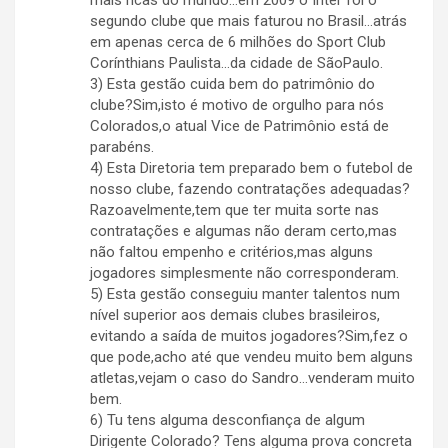
mais ricas do mundo…em 2009 o Inter foi o
segundo clube que mais faturou no Brasil…atrás
em apenas cerca de 6 milhões do Sport Club
Corínthians Paulista…da cidade de SãoPaulo.
3) Esta gestão cuida bem do patrimônio do
clube?Sim,isto é motivo de orgulho para nós
Colorados,o atual Vice de Patrimônio está de
parabéns.
4) Esta Diretoria tem preparado bem o futebol de
nosso clube, fazendo contratações adequadas?
Razoavelmente,tem que ter muita sorte nas
contratações e algumas não deram certo,mas
não faltou empenho e critérios,mas alguns
jogadores simplesmente não corresponderam.
5) Esta gestão conseguiu manter talentos num
nível superior aos demais clubes brasileiros,
evitando a saída de muitos jogadores?Sim,fez o
que pode,acho até que vendeu muito bem alguns
atletas,vejam o caso do Sandro…venderam muito
bem.
6) Tu tens alguma desconfiança de algum
Dirigente Colorado? Tens alguma prova concreta