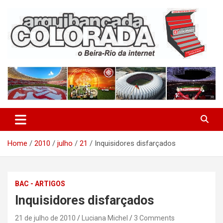
Skip
to
content
O Beira-Rio da Internet
Arquibancada Colorada
Home
2010
julho
21
Inquisidores disfarçados
BAC - ARTIGOS
Inquisidores disfarçados
21 de julho de 2010
Luciana Michel
3 Comments