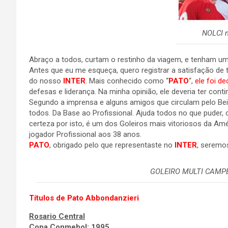
NOLCI n
Abraço a todos, curtam o restinho da viagem, e tenham um
Antes que eu me esqueça, quero registrar a satisfação de 
do nosso
INTER
. Mais conhecido como “
PATO
“,
ele foi d
defesas e liderança. Na minha opinião, ele deveria ter cont
Segundo a imprensa e alguns amigos que circulam pelo Bei
todos. Da Base ao Profissional. Ajuda todos no que puder,
certeza por isto, é um dos Goleiros mais vitoriosos da Am
jogador Profissional aos 38 anos.
PATO
, obrigado pelo que representaste no
INTER
, seremos
GOLEIRO MULTI CAMPEÃ
Títulos de Pato Abbondanzieri
Rosario Central
Copa Conmebol: 1995