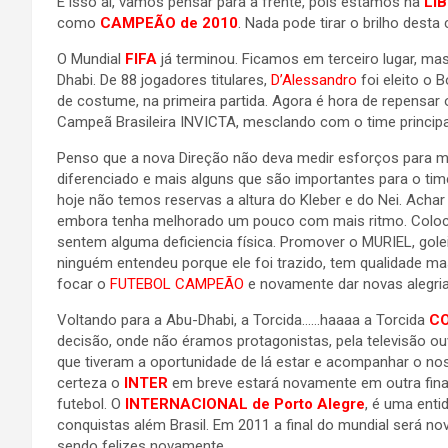
É isso ai, vamos pensar para a frente, pois estamos na
LIB
como
CAMPEÃO de 2010
. Nada pode tirar o brilho desta
O Mundial
FIFA
já terminou. Ficamos em terceiro lugar, ma
Dhabi. De 88 jogadores titulares,
D’Alessandro
foi eleito o 
de costume, na primeira partida. Agora é hora de repensar o
Campeã Brasileira INVICTA, mesclando com o time principa
Penso que a nova Direção não deva medir esforços para 
diferenciado e mais alguns que são importantes para o tim
hoje não temos reservas a altura do Kleber e do Nei. Achar
embora tenha melhorado um pouco com mais ritmo. Coloca
sentem alguma deficiencia física. Promover o MURIEL, gole
ninguém entendeu porque ele foi trazido, tem qualidade ma
focar o
FUTEBOL CAMPEÃO
e novamente dar novas alegri
Voltando para a Abu-Dhabi, a Torcida……haaaa a Torcida
C
decisão, onde não éramos protagonistas, pela televisão ou
que tiveram a oportunidade de lá estar e acompanhar o n
certeza o
INTER
em breve estará novamente em outra final
futebol. O
INTERNACIONAL de Porto Alegre
, é uma enti
conquistas além Brasil. Em 2011 a final do mundial será n
sendo felizes novamente.