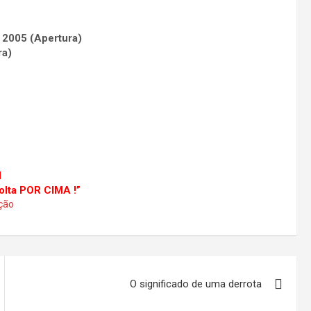
 2005 (Apertura)
ra)
l
olta POR CIMA !”
ção
O significado de uma derrota