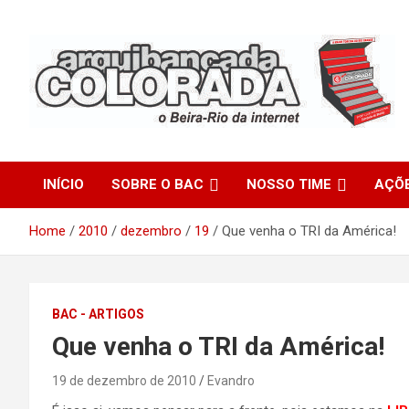
Skip
to
content
O Beira-Rio da Internet
Arquibancada Colorada
INÍCIO
SOBRE O BAC
NOSSO TIME
AÇÕ
Home
2010
dezembro
19
Que venha o TRI da América!
BAC - ARTIGOS
Que venha o TRI da América!
19 de dezembro de 2010
Evandro