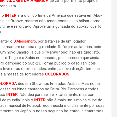
ERTADORES DA AMÉRICA
de 2011 por mérito próprios,
 conquista.
s o
INTER
era o único time da América que estava em Abu-
Bola de Bronze, mesmo não tendo conseguido brilhar como
 time e reforçá-lo. Aproveitar a gurizada do sub-23, que foi
l.
manter o
D’Alessandro
, por tratar-se de um jogador
e e mantem um boa regularidade. Reforçar as laterias, pois
 um novo Sandro, já que o “Maravilhoso” não era tudo isto,
r o Tinga e o Sobis nos cascos, pois parecem que ainda
iro campeão do Sub-23. Tornar público o caso Ilan, pois
s teve raras oportunidades, enfim, a nova direção tem que
as a massa de torcedores
COLORADOS
.
OLORADA
deu um Show nos Emirados Árabes. Mesmo na
viasse os hinos cantados no Beira-Rio. Parabéns a todos
osso
INTER
. Não deu para ser feliz totalmente, mas com
 de mundial, pois o
INTER
não é mais um simples clube de
dade mundial de Futebol, reconhecida mundialmente por suas
ovamente no Japão, o nosso segundo lar, então lá estaremos