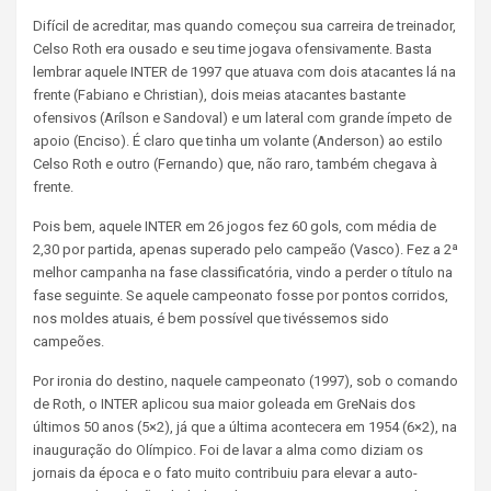
Difícil de acreditar, mas quando começou sua carreira de treinador,
Celso Roth era ousado e seu time jogava ofensivamente.
Basta
lembrar aquele INTER de 1997 que atuava com dois atacantes lá na
frente (Fabiano e Christian), dois meias atacantes bastante
ofensivos (Arílson e Sandoval) e um lateral com grande ímpeto de
apoio (Enciso).
É claro que tinha um volante (Anderson) ao estilo
Celso Roth e outro (Fernando) que, não raro, também chegava à
frente.
Pois bem, aquele INTER em 26 jogos fez 60 gols, com média de
2,30 por partida, apenas superado pelo campeão (Vasco). Fez a 2ª
melhor campanha na fase classificatória, vindo a perder o título na
fase seguinte. Se aquele campeonato fosse por pontos corridos,
nos moldes atuais, é bem possível que tivéssemos sido
campeões.
Por ironia do destino, naquele campeonato (1997), sob o comando
de Roth, o INTER aplicou sua maior goleada em GreNais dos
últimos 50 anos (5×2), já que a última acontecera em 1954 (6×2), na
inauguração do Olímpico.
Foi de lavar a alma como diziam os
jornais da época e o fato muito contribuiu para elevar a auto-