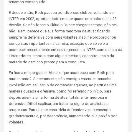
teríamos conseguido.
E desde então, Roth passou por diversos clubes, voltando ao
INTER em 2002, oportunidade em que quase nos colocou na 2ª
divisão. Se não fosse o Cláudio Duarte chegar a tempo, não sei
não. Bem, parece que sua forma medrosa de atuar, ficando
sempre na defensiva com seus volantes, não lhe proporcionou
conquistas importantes na carreira, exceção que só veio a
acontecer recentemente em seu regresso ao INTER com o título da
Libertadores, embora com alguns méritos, encontrou mais da
metade do caminho pronto para a conquista.
Eu fico a me perguntar: Afinal o que aconteceu com Roth para
mudar tanto?
Sinceramente, não consigo entender tamanha
involução em seu estilo de comandar equipes, ao partir de uma
maneira ousada e ofensiva, como foi referido no início, para
depois aderir a uma forma de atuar totalmente medrosa e
defensiva.
Difícil explicar, um trabalho digno de analistas e
terapeutas. Parece que essa idéia defensiva veio crescendo
gradativamente e, por decorrência, aumentando sua paixão por
volantes.