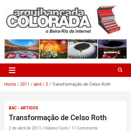
Skip
to
content
O Beira-Rio da Internet
Arquibancada Colorada
Home
2011
abril
2
Transformação de Celso Roth
BAC - ARTIGOS
Transformação de Celso Roth
2 de abril de 2011
Heleno Costi
11 Comments