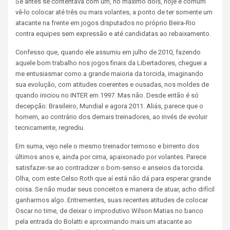
Se antes se contentava com um, no máximo dois, hoje é comum
vê-lo colocar até três ou mais volantes, a ponto de ter somente um
atacante na frente em jogos disputados no próprio Beira-Rio
contra equipes sem expressão e até candidatas ao rebaixamento.
Confesso que, quando ele assumiu em julho de 2010, fazendo
aquele bom trabalho nos jogos finais da Libertadores, cheguei a
me entusiasmar como a grande maioria da torcida, imaginando
sua evolução, com atitudes coerentes e ousadas, nos moldes de
quando iniciou no INTER em 1997.
Mas não. Desde então é só
decepção: Brasileiro, Mundial e agora 2011. Aliás, parece que o
homem, ao contrário dos demais treinadores, ao invés de evoluir
tecnicamente, regrediu.
Em suma, vejo nele o mesmo treinador teimoso e birrento dos
últimos anos e, ainda por cima, apaixonado por volantes. Parece
satisfazer-se ao contradizer o bom-senso e anseios da torcida.
Olha, com este Celso Roth que aí está não dá para esperar grande
coisa. Se não mudar seus conceitos e maneira de atuar, acho difícil
ganharmos algo.
Entrementes, suas recentes atitudes de colocar
Oscar no time, de deixar o improdutivo Wilson Matias no banco
pela entrada do Bolatti e aproximando mais um atacante ao