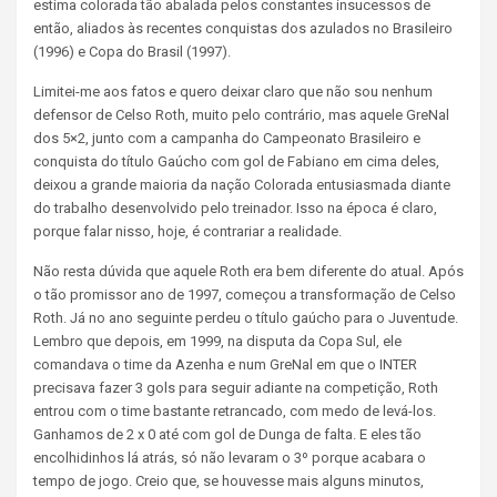
estima colorada tão abalada pelos constantes insucessos de
então, aliados às recentes conquistas dos azulados no Brasileiro
(1996) e Copa do Brasil (1997).
Limitei-me aos fatos e quero deixar claro que não sou nenhum
defensor de Celso Roth, muito pelo contrário, mas aquele GreNal
dos 5×2, junto com a campanha do Campeonato Brasileiro e
conquista do título Gaúcho com gol de Fabiano em cima deles,
deixou a grande maioria da nação Colorada entusiasmada diante
do trabalho desenvolvido pelo treinador. Isso na época é claro,
porque falar nisso, hoje, é contrariar a realidade.
Não resta dúvida que aquele Roth era bem diferente do atual.
Após
o tão promissor ano de 1997, começou a transformação de Celso
Roth. Já no ano seguinte perdeu o título gaúcho para o Juventude.
Lembro que depois, em 1999, na disputa da Copa Sul, ele
comandava o time da Azenha e num GreNal em que o INTER
precisava fazer 3 gols para seguir adiante na competição, Roth
entrou com o time bastante retrancado, com medo de levá-los.
Ganhamos de 2 x 0 até com gol de Dunga de falta. E eles tão
encolhidinhos lá atrás, só não levaram o 3º porque acabara o
tempo de jogo. Creio que, se houvesse mais alguns minutos,