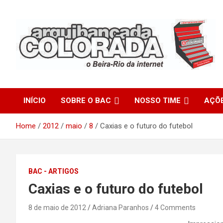
Skip
to
content
O Beira-Rio da Internet
Arquibancada Colorada
INÍCIO
SOBRE O BAC
NOSSO TIME
AÇÕ
Home
2012
maio
8
Caxias e o futuro do futebol
BAC - ARTIGOS
Caxias e o futuro do futebol
8 de maio de 2012
Adriana Paranhos
4 Comments