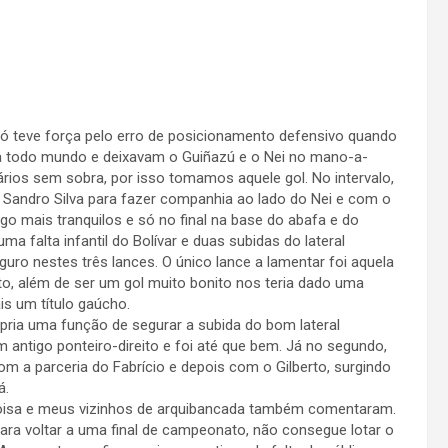
só teve força pelo erro de posicionamento defensivo quando
ia todo mundo e deixavam o Guiñazú e o Nei no mano-a-
ios sem sobra, por isso tomamos aquele gol. No intervalo,
o o Sandro Silva para fazer companhia ao lado do Nei e com o
o mais tranquilos e só no final na base do abafa e do
a falta infantil do Bolívar e duas subidas do lateral
guro nestes três lances. O único lance a lamentar foi aquela
ito, além de ser um gol muito bonito nos teria dado uma
is um título gaúcho.
ria uma função de segurar a subida do bom lateral
antigo ponteiro-direito e foi até que bem. Já no segundo,
om a parceria do Fabrício e depois com o Gilberto, surgindo
á.
oisa e meus vizinhos de arquibancada também comentaram.
ara voltar a uma final de campeonato, não consegue lotar o