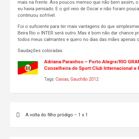
mais na frente. Aos poucos memso que não bem assim, o D
eu havia pensado. E o gol veio de Oscar e não foram po
continuou sofrível.
Foi o suficiente para ter mais vantagens do que simplesm
Beira Rio o INTER será outro..Mas é bom não dar chance pr
todos meus calmantes e quero no dias das mães apenas can
Saudações coloradas.
Adriana Paranhos – Porto Alegre/RIO GR
Conselheira do Sport Club Internacional e
Tags:
Caxias
,
Gauchão 2012
Navegação
A volta do filho pródigo – 1 x 1
de
Post