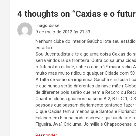
4 thoughts on “
Caxias e o futu
Tiago
disse:
9 de maio de 2012 às 21:33
Nenhum clube do interior Gaúcho lota seu estádio
estádio)
Sou Juventudista e te digo uma coisa Caxias do su
serra vindos la da fronteira. Outra coisa uma cid
o futebol da cidade, sabe o que a 2ª maior radio 
muito mas muito ridículo qualquer Cidade com 50 m
A falta de visão da imprensa Gaucha é ridícula
e que nunca serão diferentes da nave mãe ( Globo
de diferente pois serão que nem a Record ou Rec
Quantos clubes gaúchos na série A 2, B 0, C 1, 
pessoas que passam diariamente tentando fazer 
O que Caxias tem a menos que Santos e Florianó
Falando em Floripa pode escrever que ainda até o
Figueira, Avaí, Criciúma, Joinville e Chapecoense,
Responder