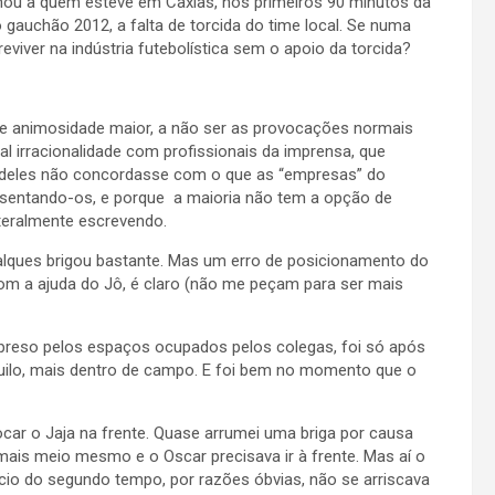
ou a quem esteve em Caxias, nos primeiros 90 minutos da
 gauchão 2012, a falta de torcida do time local. Se numa
iver na indústria futebolística sem o apoio da torcida?
 de animosidade maior, a não ser as provocações normais
al irracionalidade com profissionais da imprensa, que
ia deles não concordasse com o que as “empresas” do
esentando-os, e porque a maioria não tem a opção de
iteralmente escrevendo.
alques brigou bastante. Mas um erro de posicionamento do
om a ajuda do Jô, é claro (não me peçam para ser mais
e preso pelos espaços ocupados pelos colegas, foi só após
uilo, mais dentro de campo. E foi bem no momento que o
car o Jaja na frente. Quase arrumei uma briga por causa
 mais meio mesmo e o Oscar precisava ir à frente. Mas aí o
ício do segundo tempo, por razões óbvias, não se arriscava