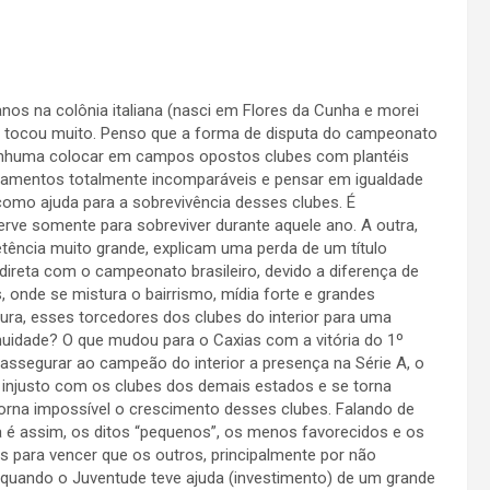
anos na colônia italiana (nasci em Flores da Cunha e morei
tocou muito. Penso que a forma de disputa do campeonato
enhuma colocar em campos opostos clubes com plantéis
amentos totalmente incomparáveis e pensar em igualdade
como ajuda para a sobrevivência desses clubes. É
erve somente para sobreviver durante aquele ano. A outra,
ência muito grande, explicam uma perda de um título
 direta com o campeonato brasileiro, devido a diferença de
 onde se mistura o bairrismo, mídia forte e grandes
ura, esses torcedores dos clubes do interior para uma
nuidade? O que mudou para o Caxias com a vitória do 1º
 assegurar ao campeão do interior a presença na Série A, o
a injusto com os clubes dos demais estados e se torna
orna impossível o crescimento desses clubes. Falando de
da é assim, os ditos “pequenos”, os menos favorecidos e os
 para vencer que os outros, principalmente por não
uando o Juventude teve ajuda (investimento) de um grande