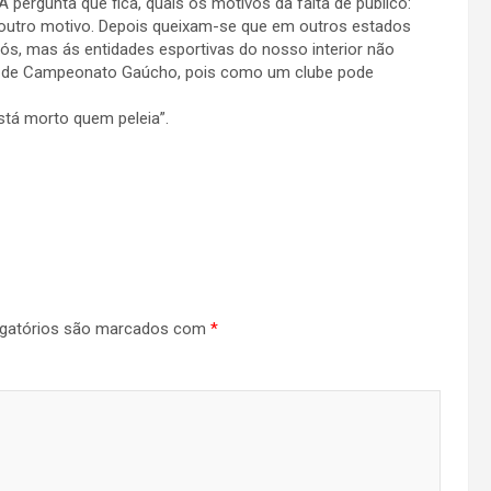
A pergunta que fica, quais os motivos da falta de público:
um outro motivo. Depois queixam-se que em outros estados
nós, mas ás entidades esportivas do nosso interior não
l de Campeonato Gaúcho, pois como um clube pode
stá morto quem peleia”.
gatórios são marcados com
*