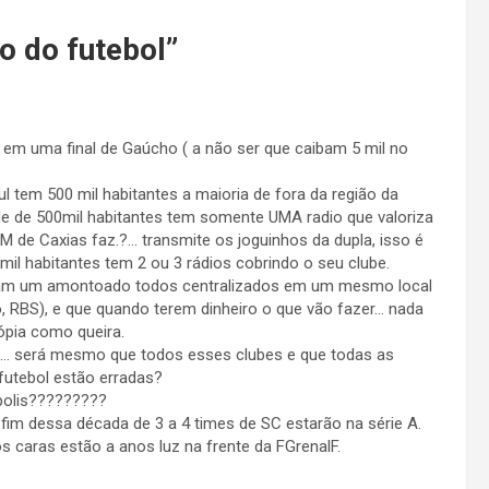
ro do futebol
”
 em uma final de Gaúcho ( a não ser que caibam 5 mil no
l tem 500 mil habitantes a maioria de fora da região da
ade de 500mil habitantes tem somente UMA radio que valoriza
AM de Caxias faz.?… transmite os joguinhos da dupla, isso é
il habitantes tem 2 ou 3 rádios cobrindo o seu clube.
 ficam um amontoado todos centralizados em um mesmo local
, RBS), e que quando terem dinheiro o que vão fazer… nada
ópia como queira.
D 3… será mesmo que todos esses clubes e que todas as
futebol estão erradas?
polis?????????
 fim dessa década de 3 a 4 times de SC estarão na série A.
 os caras estão a anos luz na frente da FGrenalF.