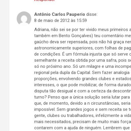
Antônio Carlos Pauperio
disse:
8 de maio de 2012 às 15:59
Adriana, não sei se por ter vivido meus primeiros 
também em Bento Gonçalves) teu comentário me 
gaúcho deva ser repensada, pois não há graça n
astronomicamente superiores, com folhas de pag
de condições. É um fórmula injusta que só serve 
semelhante a receita obtida por uma safra, pois s
só no próximo ano. Só um milagre e uma incompet
regional pela dupla da Capital. Sem fazer analogia
proporções, envolvendo grandes clubes e estados,
interesses, o que pode mobilizar, de forma durado
disputa tão desigual e com a certeza da desconti
turno? Penso que a única solução seria lutar para
que, de momento, devido a n circunstâncias, seri
impossível. Sem grandes jogos e sem receita se t
gente, clubes ou trabalhadores, infelizmente a vi
mais necessitados, precisam de muito mais forças
contarem com a ajuda de ninguém. Lembrem que q