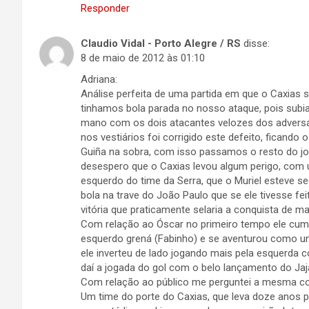
Responder
Claudio Vidal - Porto Alegre / RS
disse:
8 de maio de 2012 às 01:10
Adriana:
Análise perfeita de uma partida em que o Caxias 
tinhamos bola parada no nosso ataque, pois sub
mano com os dois atacantes velozes dos adversár
nos vestiários foi corrigido este defeito, ficand
Guiña na sobra, com isso passamos o resto do jog
desespero que o Caxias levou algum perigo, com um
esquerdo do time da Serra, que o Muriel esteve se
bola na trave do João Paulo que se ele tivesse fe
vitória que praticamente selaria a conquista de ma
Com relação ao Óscar no primeiro tempo ele cump
esquerdo grená (Fabinho) e se aventurou como um 
ele inverteu de lado jogando mais pela esquerda c
daí a jogada do gol com o belo lançamento do Jaj
Com relação ao público me perguntei a mesma c
Um time do porte do Caxias, que leva doze anos p