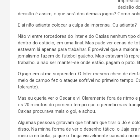
Impression
decisão do
decisão é assim, o que será dos demais jogos? Como sobrev
E aí não adianta colocar a culpa da imprensa…Ou adianta?
Não vi entre torcedores do Inter e do Caxias nenhum tipo
dentro do estádio, em uma final. Mas pude ver cenas de tot
estavam lá apenas para trabalhar. É provável que a maior
jornalismo fazem do futebol gaúcho. Mas estavam lá repr
trabalho, a não ser manter-se onde estão, pagam o pato, l
O jogo em sí me surprendeu. O Inter mesmo cheio de desf
meio de campo fez o ataque sofrível no primeiro tempo. C
tolerante).
Mas eu queria ver o Oscar e vi. Claramente fora de ritmo 
os 20 minutos do primeiro tempo que o percebi mais tranq
Caxias procurava mais o gol, e achou.
Algumas pessoas gritavam que tinham que tirar o Jô e colo
disso. Na minha forma de ver o desenho tático, o Jaja era
meio ia embolar, já que o Tinga visivelmente cansado no in