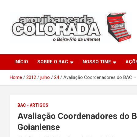
Skip
to
content
O Beira-Rio da Internet
Arquibancada Colorada
INÍCIO
SOBRE O BAC
NOSSO TIME
AÇÕ
Home
2012
julho
24
Avaliação Coordenadores do BAC – I
BAC - ARTIGOS
Avaliação Coordenadores do BA
Goianiense