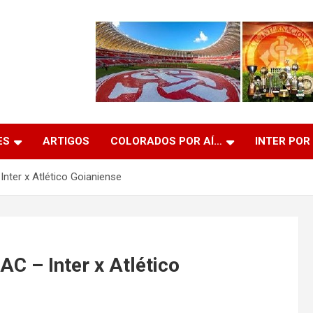
ES
ARTIGOS
COLORADOS POR AÍ…
INTER POR
nter x Atlético Goianiense
C – Inter x Atlético