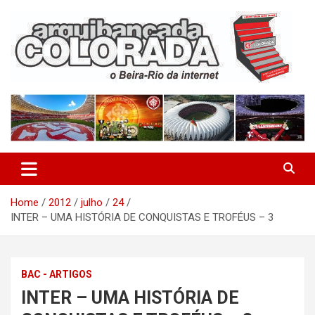
Skip
to
content
O Beira-Rio da Internet
Arquibancada Colorada
Home
2012
julho
24
INTER – UMA HISTÓRIA DE CONQUISTAS E TROFÉUS – 3
BAC - ARTIGOS
INTER – UMA HISTÓRIA DE