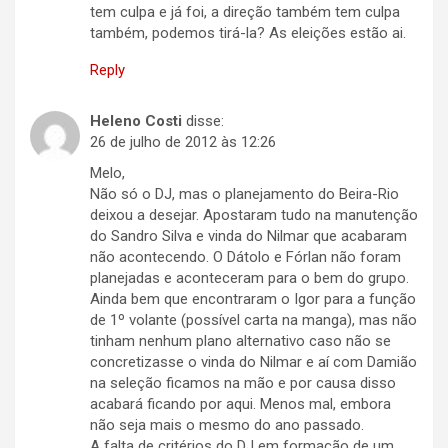
tem culpa e já foi, a direção também tem culpa
também, podemos tirá-la? As eleições estão ai.
Reply
Heleno Costi
disse:
26 de julho de 2012 às 12:26
Melo,
Não só o DJ, mas o planejamento do Beira-Rio
deixou a desejar. Apostaram tudo na manutenção
do Sandro Silva e vinda do Nilmar que acabaram
não acontecendo. O Dátolo e Fórlan não foram
planejadas e aconteceram para o bem do grupo.
Ainda bem que encontraram o Igor para a função
de 1º volante (possível carta na manga), mas não
tinham nenhum plano alternativo caso não se
concretizasse o vinda do Nilmar e aí com Damião
na seleção ficamos na mão e por causa disso
acabará ficando por aqui. Menos mal, embora
não seja mais o mesmo do ano passado.
A falta de critérios do DJ em formação de um