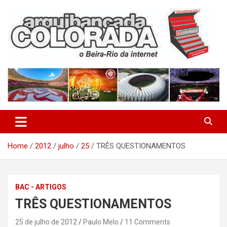
Skip
to
content
O Beira-Rio da Internet
Arquibancada Colorada
Home
2012
julho
25
TRÊS QUESTIONAMENTOS
BAC - ARTIGOS
TRÊS QUESTIONAMENTOS
25 de julho de 2012
Paulo Melo
11 Comments