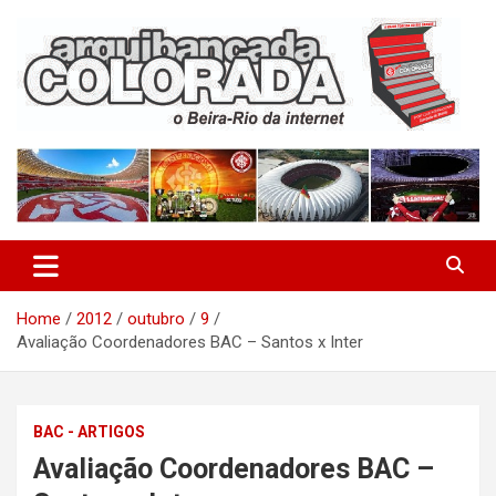
Skip
to
content
O Beira-Rio da Internet
Arquibancada Colorada
Home
2012
outubro
9
Avaliação Coordenadores BAC – Santos x Inter
BAC - ARTIGOS
Avaliação Coordenadores BAC –