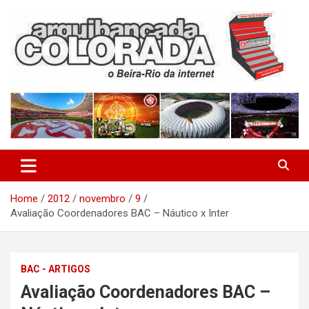
Skip
to
content
O Beira-Rio da Internet
Arquibancada Colorada
Home
2012
novembro
9
Avaliação Coordenadores BAC – Náutico x Inter
BAC - ARTIGOS
Avaliação Coordenadores BAC –