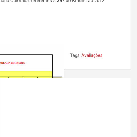
cada Colorada, referentes a
34ª
do Brasileirão 2012.
Tags:
Avaliações