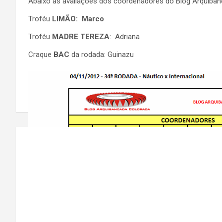
Abaixo as avaliações dos coordenadores do Blog Arquiban
Troféu
LIMÃO: Marco
Troféu
MADRE TEREZA
: Adriana
Craque
BAC
da rodada: Guinazu
Navegação
de
Post