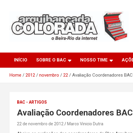
Skip
to
content
O Beira-Rio da Internet
Arquibancada Colorada
INÍCIO
SOBRE O BAC
NOSSO TIME
AÇÕ
Home
2012
novembro
22
Avaliação Coordenadores BAC –
BAC - ARTIGOS
Avaliação Coordenadores BAC –
22 de novembro de 2012
Marco Vinicio Dutra