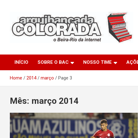
Skip
to
content
O Beira-Rio da Internet
Arquibancada Colorada
INÍCIO
SOBRE O BAC
NOSSO TIME
AÇÕ
Home
2014
março
Page 3
Mês:
março 2014